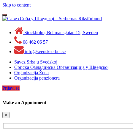
Skip to content
Toggle
navigation
Stockholm, Bellmansgatan 15, Sweden
08 462 06 57
info@svenskserber.se
Savez Srba u Svedskoj
Српска Омладинска Организација у Шведској
Organizacija Žena
Organizacija penzionera
Prijavi se
Make an Appoinment
×