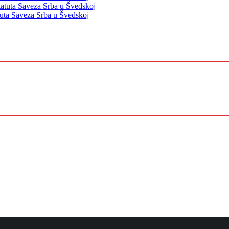
tatuta Saveza Srba u Švedskoj
tuta Saveza Srba u Švedskoj