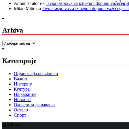
Administrator
на
Javna rasprava za izmenu i dopunu važećeg s
Milan Mitic
на
Javna rasprava za izmenu i dopunu važećeg sta
Arhiva
Arhiva
Категорије
Organizacija penzionera
Важно
Интервју
Култура
Најважније
Новости
Омладина дешавања
Остало
Спорт
Adresa