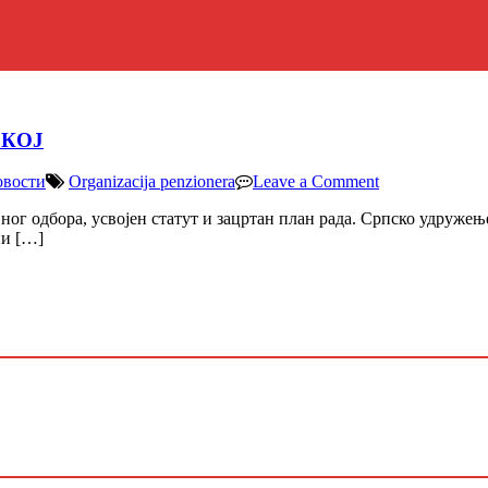
СКОЈ
on
вости
Organizacija penzionera
Leave a Comment
ИСТОРИЈСК
г одбора, усвојен статут и зацртан план рада. Српско удружење
ДАН
ни […]
У
САВЕЗУ
СРБА
У
ШВЕДСКОЈ