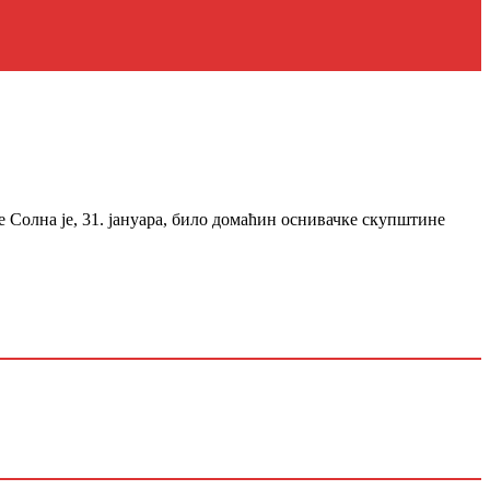
И
 Солна је, 31. јануара, било домаћин оснивачке скупштине