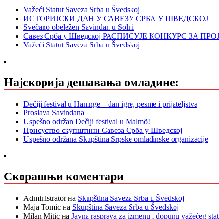
Važeći Statut Saveza Srba u Švedskoj
ИСТОРИЈСКИ ДАН У САВЕЗУ СРБА У ШВЕДСКОЈ
Svečano obeležen Savindan u Solni
Савез Срба у Шведској РАСПИСУЈЕ КОНКУРС ЗА ПР
Važeći Statut Saveza Srba u Švedskoj
Најскорија дешавања омладине:
Dečiji festival u Haninge – dan igre, pesme i prijateljstva
Proslava Savindana
Uspešno održan Dečiji festival u Malmö!
Присуство скупштини Савеза Срба у Шведској
Uspešno održana Skupština Srpske omladinske organizacije
Скорашњи коментари
Administrator
на
Skupština Saveza Srba u Švedskoj
Maja Tomic
на
Skupština Saveza Srba u Švedskoj
Milan Mitic
на
Javna rasprava za izmenu i dopunu važećeg sta