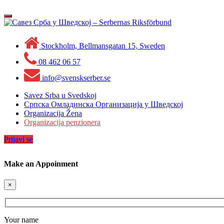
Skip
to
Toggle
content
navigation
Stockholm, Bellmansgatan 15, Sweden
08 462 06 57
info@svenskserber.se
Savez Srba u Svedskoj
Српска Омладинска Организација у Шведској
Organizacija Žena
Organizacija penzionera
Prijavi se
Make an Appoinment
×
Your name