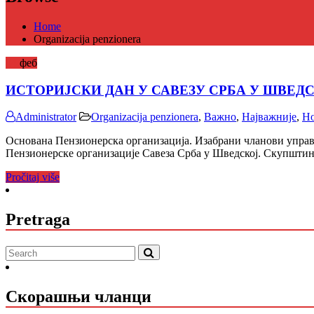
Home
Organizacija penzionera
04
феб
ИСТОРИЈСКИ ДАН У САВЕЗУ СРБА У ШВЕД
Administrator
Organizacija penzionera
,
Важно
,
Најважније
,
Но
Основана Пензионерска организација. Изабрани чланови управно
Пензионерске организације Савеза Срба у Шведској. Скупшти
Pročitaj više
Pretraga
Скорашњи чланци