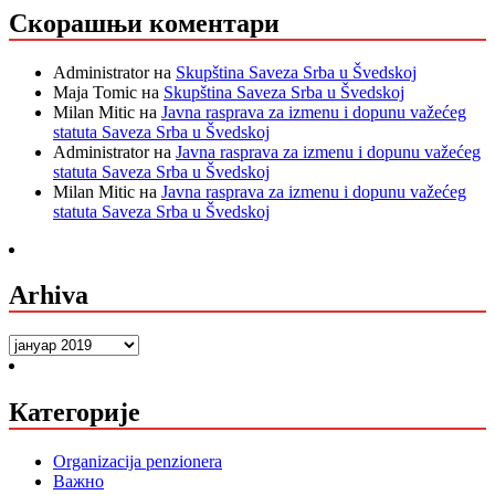
Скорашњи коментари
Administrator
на
Skupština Saveza Srba u Švedskoj
Maja Tomic
на
Skupština Saveza Srba u Švedskoj
Milan Mitic
на
Javna rasprava za izmenu i dopunu važećeg
statuta Saveza Srba u Švedskoj
Administrator
на
Javna rasprava za izmenu i dopunu važećeg
statuta Saveza Srba u Švedskoj
Milan Mitic
на
Javna rasprava za izmenu i dopunu važećeg
statuta Saveza Srba u Švedskoj
Arhiva
Arhiva
Категорије
Organizacija penzionera
Важно