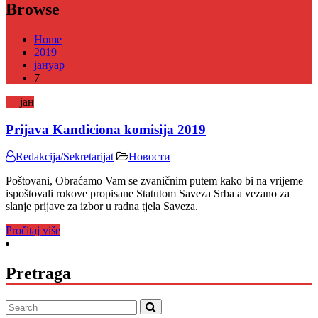
Browse
Home
2019
јануар
7
07
јан
Prijava Kandiciona komisija 2019
Redakcija/Sekretarijat
Новости
Poštovani, Obraćamo Vam se zvaničnim putem kako bi na vrijeme
ispoštovali rokove propisane Statutom Saveza Srba a vezano za
slanje prijave za izbor u radna tjela Saveza.
Pročitaj više
Pretraga