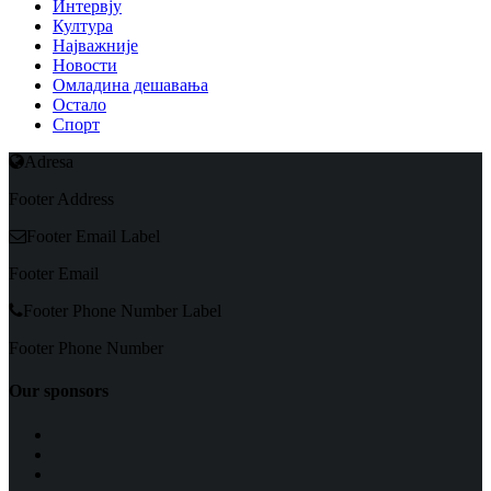
Интервју
Култура
Најважније
Новости
Омладина дешавања
Остало
Спорт
Adresa
Footer Address
Footer Email Label
Footer Email
Footer Phone Number Label
Footer Phone Number
Our sponsors