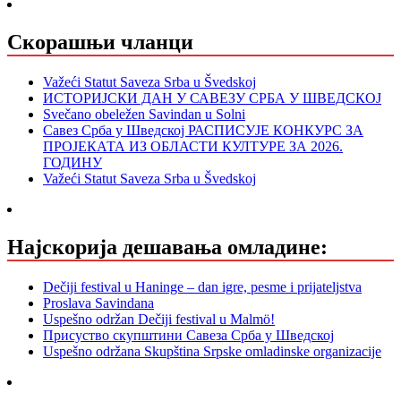
Скорашњи чланци
Važeći Statut Saveza Srba u Švedskoj
ИСТОРИЈСКИ ДАН У САВЕЗУ СРБА У ШВЕДСКОЈ
Svečano obeležen Savindan u Solni
Савез Срба у Шведској РАСПИСУЈЕ КОНКУРС ЗА
ПРОЈЕКАТА ИЗ ОБЛАСТИ КУЛТУРЕ ЗА 2026.
ГОДИНУ
Važeći Statut Saveza Srba u Švedskoj
Најскорија дешавања омладине:
Dečiji festival u Haninge – dan igre, pesme i prijateljstva
Proslava Savindana
Uspešno održan Dečiji festival u Malmö!
Присуство скупштини Савеза Срба у Шведској
Uspešno održana Skupština Srpske omladinske organizacije