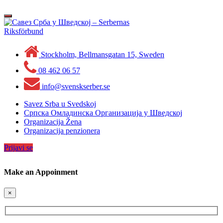
Skip
to
Toggle
content
navigation
Stockholm, Bellmansgatan 15, Sweden
08 462 06 57
info@svenskserber.se
Savez Srba u Svedskoj
Српска Омладинска Организација у Шведској
Organizacija Žena
Organizacija penzionera
Prijavi se
Make an Appoinment
×