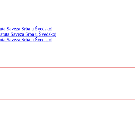
tuta Saveza Srba u Švedskoj
tatuta Saveza Srba u Švedskoj
tuta Saveza Srba u Švedskoj