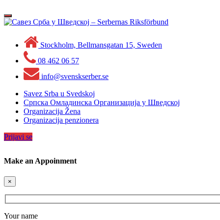
Skip
to
Toggle
content
navigation
Stockholm, Bellmansgatan 15, Sweden
08 462 06 57
info@svenskserber.se
Savez Srba u Svedskoj
Српска Омладинска Организација у Шведској
Organizacija Žena
Organizacija penzionera
Prijavi se
Make an Appoinment
×
Your name