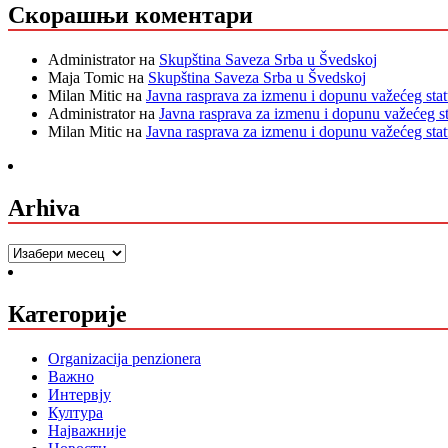
Скорашњи коментари
Administrator
на
Skupština Saveza Srba u Švedskoj
Maja Tomic
на
Skupština Saveza Srba u Švedskoj
Milan Mitic
на
Javna rasprava za izmenu i dopunu važećeg sta
Administrator
на
Javna rasprava za izmenu i dopunu važećeg s
Milan Mitic
на
Javna rasprava za izmenu i dopunu važećeg sta
Arhiva
Arhiva
Категорије
Organizacija penzionera
Важно
Интервју
Култура
Најважније