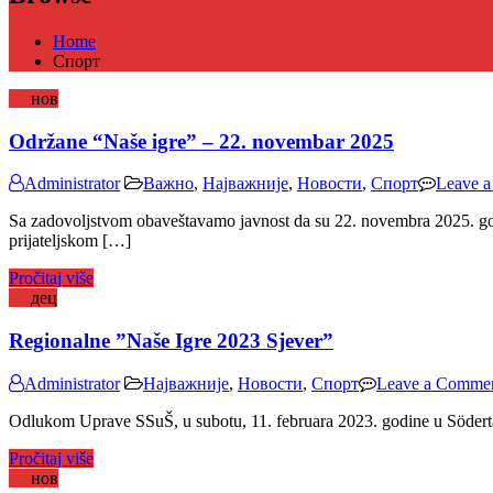
Home
Спорт
27
нов
Održane “Naše igre” – 22. novembar 2025
Administrator
Важно
,
Најважније
,
Новости
,
Спорт
Leave 
Sa zadovoljstvom obaveštavamo javnost da su 22. novembra 2025. godi
prijateljskom […]
Pročitaj više
30
дец
Regionalne ”Naše Igre 2023 Sjever”
Administrator
Најважније
,
Новости
,
Спорт
Leave a Comme
Odlukom Uprave SSuŠ, u subotu, 11. februara 2023. godine u Södertäl
Pročitaj više
22
нов