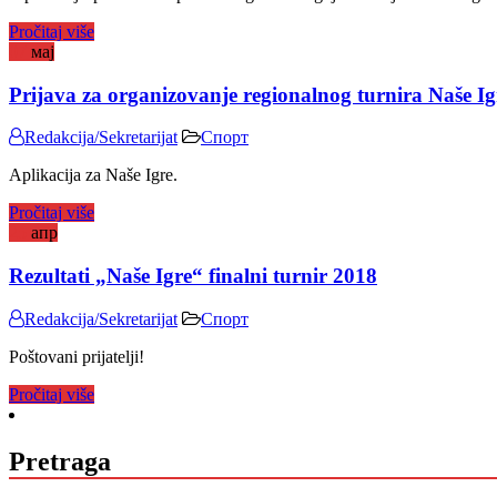
Pročitaj više
07
мај
Prijava za organizovanje regionalnog turnira Naše I
Redakcija/Sekretarijat
Спорт
Aplikacija za Naše Igre.
Pročitaj više
25
апр
Rezultati „Naše Igre“ finalni turnir 2018
Redakcija/Sekretarijat
Спорт
Poštovani prijatelji!
Pročitaj više
Pretraga