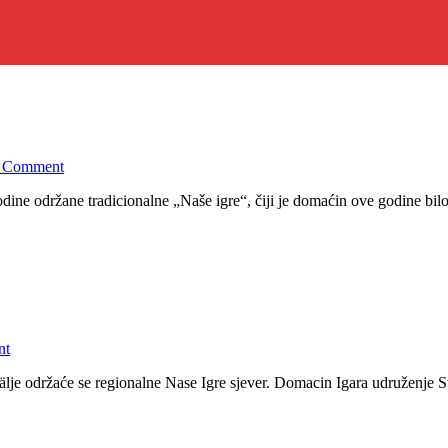
on
a Comment
Održane
ne održane tradicionalne „Naše igre“, čiji je domaćin ove godine bilo
“Naše
igre”
–
22.
novembar
2025
on
nt
Regionalne
je održaće se regionalne Nase Igre sjever. Domacin Igara udruženje S
”Naše
Igre
2023
Sjever”