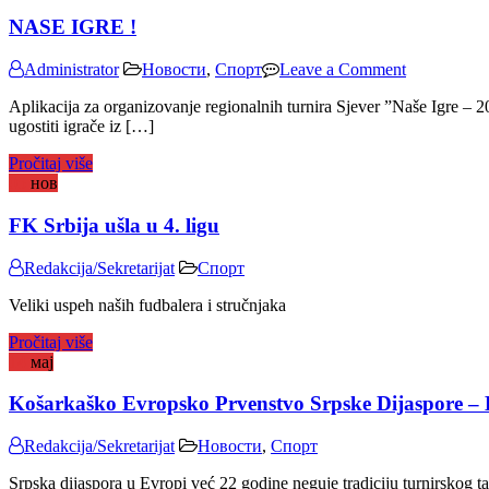
NASE IGRE !
on
Administrator
Новости
,
Спорт
Leave a Comment
NASE
Aplikacija za organizovanje regionalnih turnira Sjever ”Naše Igre – 2
IGRE
ugostiti igrače iz […]
!
Pročitaj više
05
нов
FK Srbija ušla u 4. ligu
Redakcija/Sekretarijat
Спорт
Veliki uspeh naših fudbalera i stručnjaka
Pročitaj više
14
мај
Košarkaško Evropsko Prvenstvo Srpske Dijaspore 
Redakcija/Sekretarijat
Новости
,
Спорт
Srpska dijaspora u Evropi već 22 godine neguje tradiciju turnirskog 