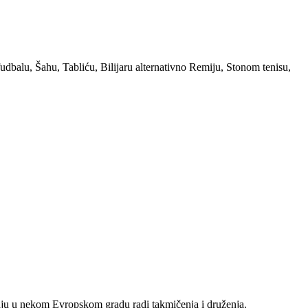
udbalu, Šahu, Tabliću, Bilijaru alternativno Remiju, Stonom tenisu,
taju u nekom Evropskom gradu radi takmičenja i druženja.