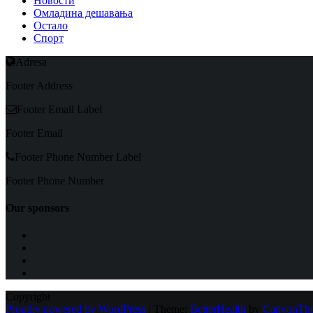
Новости
Омладина дешавања
Остало
Спорт
Adresa
Footer Address
Footer Email Label
Footer Email
Footer Phone Number Label
Footer Phone Number
Our sponsors
Copyright
Proudly powered by WordPress
|
Theme:
BetterHealth
by
CanyonTh