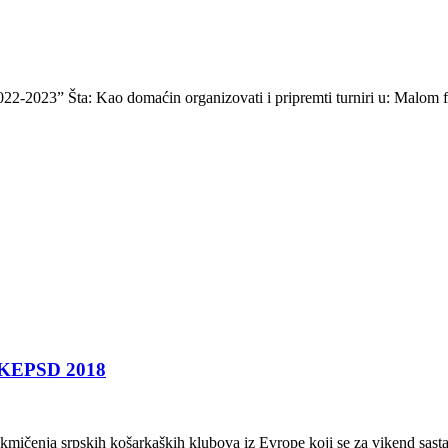
022-2023” Šta: Kao domaćin organizovati i pripremti turniri u: Malom f
– KEPSD 2018
takmičenja srpskih košarkaških klubova iz Evrope koji se za vikend sas