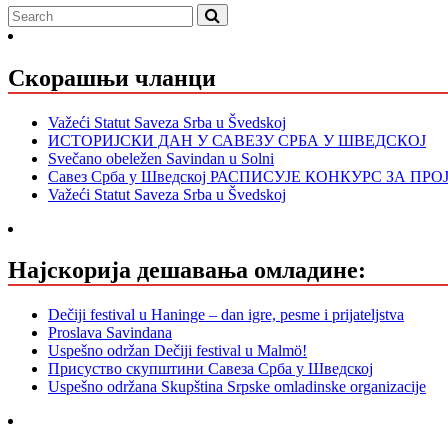
Скорашњи чланци
Važeći Statut Saveza Srba u Švedskoj
ИСТОРИЈСКИ ДАН У САВЕЗУ СРБА У ШВЕДСКОЈ
Svečano obeležen Savindan u Solni
Савез Срба у Шведској РАСПИСУЈЕ КОНКУРС ЗА ПР
Važeći Statut Saveza Srba u Švedskoj
Најскорија дешавања омладине:
Dečiji festival u Haninge – dan igre, pesme i prijateljstva
Proslava Savindana
Uspešno održan Dečiji festival u Malmö!
Присуство скупштини Савеза Срба у Шведској
Uspešno održana Skupština Srpske omladinske organizacije