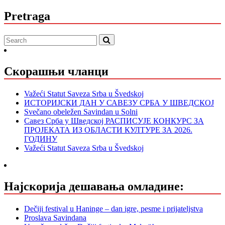
Pretraga
Скорашњи чланци
Važeći Statut Saveza Srba u Švedskoj
ИСТОРИЈСКИ ДАН У САВЕЗУ СРБА У ШВЕДСКОЈ
Svečano obeležen Savindan u Solni
Савез Срба у Шведској РАСПИСУЈЕ КОНКУРС ЗА
ПРОЈЕКАТА ИЗ ОБЛАСТИ КУЛТУРЕ ЗА 2026.
ГОДИНУ
Važeći Statut Saveza Srba u Švedskoj
Најскорија дешавања омладине:
Dečiji festival u Haninge – dan igre, pesme i prijateljstva
Proslava Savindana