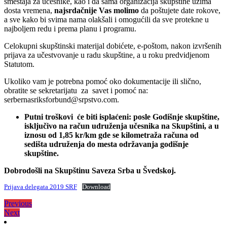
smeštaja za učesnike, kao i da sama organizacija skupštine uzima
dosta vremena,
najsrdačnije Vas molimo
da poštujete date rokove,
a sve kako bi svima nama olakšali i omogućili da sve protekne u
najboljem redu i prema planu i programu.
Celokupni skupštinski materijal dobićete, e-poštom, nakon izvršenih
prijava za učestvovanje u radu skupštine, a u roku predvidjenom
Statutom.
Ukoliko vam je potrebna pomoć oko dokumentacije ili slično,
obratite se sekretarijatu za savet i pomoć na:
serbernasriksforbund@srpstvo.com.
Putni troškovi će biti isplaćeni: posle Godišnje skupštine,
isključivo na račun udruženja učesnika na Skupštini, a u
iznosu od 1,85 kr/km gde se kilometraža računa od
sedišta udruženja do mesta održavanja godišnje
skupštine.
Dobrodošli na Skupštinu Saveza Srba u Švedskoj.
Prijava delegata 2019 SRF
Download
Кретање
Previous
Previous
Next
post:
Next
чланка
post: