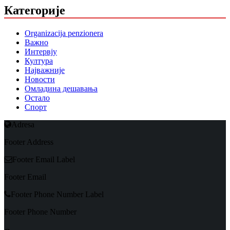
Категорије
Organizacija penzionera
Важно
Интервју
Култура
Најважније
Новости
Омладина дешавања
Остало
Спорт
Adresa
Footer Address
Footer Email Label
Footer Email
Footer Phone Number Label
Footer Phone Number