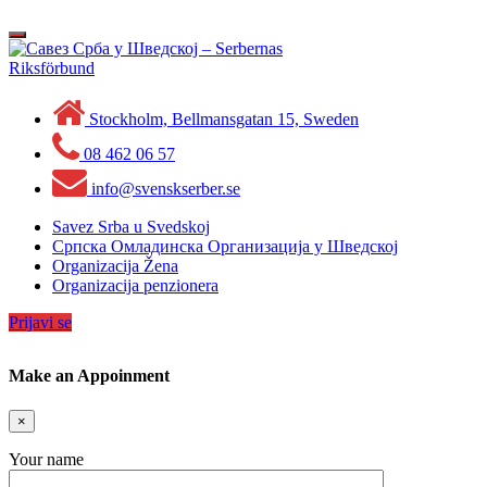
Skip
to
Toggle
content
navigation
Stockholm, Bellmansgatan 15, Sweden
08 462 06 57
info@svenskserber.se
Savez Srba u Svedskoj
Српска Омладинска Организација у Шведској
Organizacija Žena
Organizacija penzionera
Prijavi se
Make an Appoinment
×
Your name