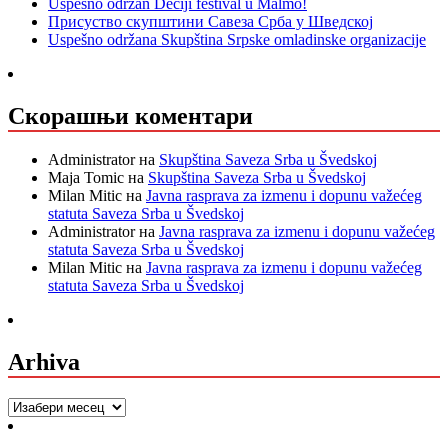
Uspešno održan Dečiji festival u Malmö!
Присуство скупштини Савеза Срба у Шведској
Uspešno održana Skupština Srpske omladinske organizacije
Скорашњи коментари
Administrator
на
Skupština Saveza Srba u Švedskoj
Maja Tomic
на
Skupština Saveza Srba u Švedskoj
Milan Mitic
на
Javna rasprava za izmenu i dopunu važećeg
statuta Saveza Srba u Švedskoj
Administrator
на
Javna rasprava za izmenu i dopunu važećeg
statuta Saveza Srba u Švedskoj
Milan Mitic
на
Javna rasprava za izmenu i dopunu važećeg
statuta Saveza Srba u Švedskoj
Arhiva
Arhiva