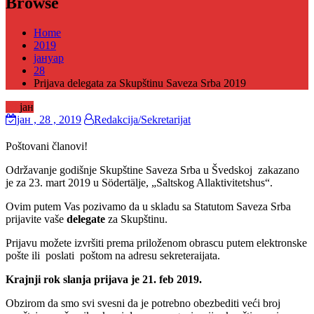
Browse
Home
2019
јануар
28
Prijava delegata za Skupštinu Saveza Srba 2019
28
јан
јан
, 28 ,
2019
Redakcija/Sekretarijat
Poštovani članovi!
Održavanje godišnje Skupštine Saveza Srba u Švedskoj zakazano
je za 23. mart 2019 u Södertälje, „Saltskog Allaktivitetshus“.
Ovim putem Vas pozivamo da u skladu sa Statutom Saveza Srba
prijavite vaše
delegate
za Skupštinu.
Prijavu možete izvršiti prema priloženom obrascu putem elektronske
pošte ili poslati poštom na adresu sekreteraijata.
Krajnji rok slanja prijava je 21. feb 2019.
Obzirom da smo svi svesni da je potrebno obezbediti veći broj