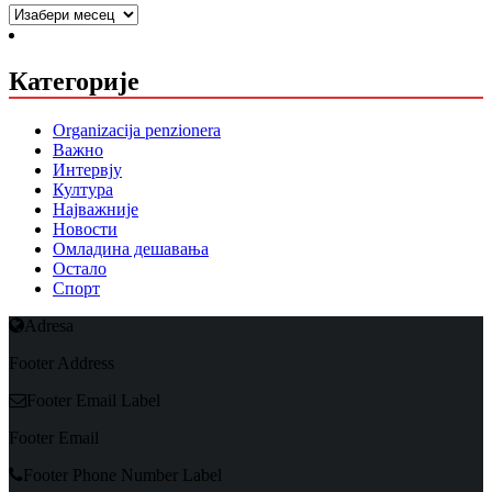
Arhiva
Категорије
Organizacija penzionera
Важно
Интервју
Култура
Најважније
Новости
Омладина дешавања
Остало
Спорт
Adresa
Footer Address
Footer Email Label
Footer Email
Footer Phone Number Label