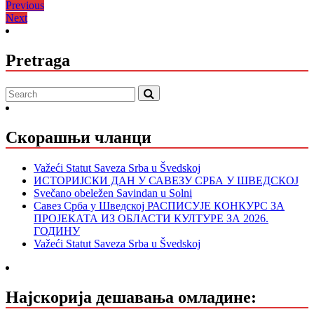
Кретање
Previous
Previous
Next
post:
Next
чланка
post:
Pretraga
Скорашњи чланци
Važeći Statut Saveza Srba u Švedskoj
ИСТОРИЈСКИ ДАН У САВЕЗУ СРБА У ШВЕДСКОЈ
Svečano obeležen Savindan u Solni
Савез Срба у Шведској РАСПИСУЈЕ КОНКУРС ЗА
ПРОЈЕКАТА ИЗ ОБЛАСТИ КУЛТУРЕ ЗА 2026.
ГОДИНУ
Važeći Statut Saveza Srba u Švedskoj
Најскорија дешавања омладине: