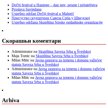
Dečiji festival u Haninge – dan igre, pesme i prijateljstva
Proslava Savindana
Uspešno održan Dečiji festival u Malmö!
Присуство скупштини Савеза Срба у Шведској
Uspešno održana Skupština Srpske omladinske organizacije
Скорашњи коментари
Administrator
на
Skupština Saveza Srba u Švedskoj
Maja Tomic
на
Skupština Saveza Srba u Švedskoj
Milan Mitic
на
Javna rasprava za izmenu i dopunu važećeg
statuta Saveza Srba u Švedskoj
Administrator
на
Javna rasprava za izmenu i dopunu važećeg
statuta Saveza Srba u Švedskoj
Milan Mitic
на
Javna rasprava za izmenu i dopunu važećeg
statuta Saveza Srba u Švedskoj
Arhiva