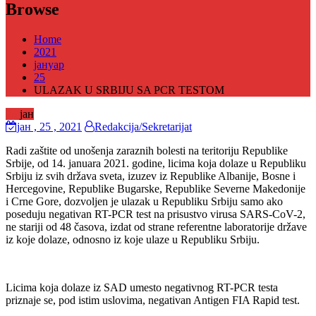
Browse
Home
2021
јануар
25
ULAZAK U SRBIJU SA PCR TESTOM
25
јан
јан
, 25 ,
2021
Redakcija/Sekretarijat
Radi zaštite od unošenja zaraznih bolesti na teritoriju Republike
Srbije, od 14. januara 2021. godine, licima koja dolaze u Republiku
Srbiju iz svih država sveta, izuzev iz Republike Albanije, Bosne i
Hercegovine, Republike Bugarske, Republike Severne Makedonije
i Crne Gore, dozvoljen je ulazak u Republiku Srbiju samo ako
poseduju negativan RT-PCR test na prisustvo virusa SARS-CoV-2,
ne stariji od 48 časova, izdat od strane referentne laboratorije države
iz koje dolaze, odnosno iz koje ulaze u Republiku Srbiju.
Licima koja dolaze iz SAD umesto negativnog RT-PCR testa
priznaje se, pod istim uslovima, negativan Antigen FIA Rapid test.