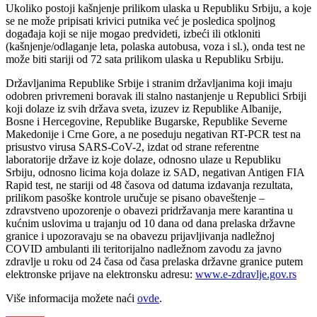
Ukoliko postoji kašnjenje prilikom ulaska u Republiku Srbiju, a koje
se ne može pripisati krivici putnika već je posledica spoljnog
događaja koji se nije mogao predvideti, izbeći ili otkloniti
(kašnjenje/odlaganje leta, polaska autobusa, voza i sl.), onda test ne
može biti stariji od 72 sata prilikom ulaska u Republiku Srbiju.
Državljanima Republike Srbije i stranim državljanima koji imaju
odobren privremeni boravak ili stalno nastanjenje u Republici Srbiji
koji dolaze iz svih država sveta, izuzev iz Republike Albanije,
Bosne i Hercegovine, Republike Bugarske, Republike Severne
Makedonije i Crne Gore, a ne poseduju negativan RT-PCR test na
prisustvo virusa SARS-CoV-2, izdat od strane referentne
laboratorije države iz koje dolaze, odnosno ulaze u Republiku
Srbiju, odnosno licima koja dolaze iz SAD, negativan Antigen FIA
Rapid test, ne stariji od 48 časova od datuma izdavanja rezultata,
prilikom pasoške kontrole uručuje se pisano obaveštenje –
zdravstveno upozorenje o obavezi pridržavanja mere karantina u
kućnim uslovima u trajanju od 10 dana od dana prelaska državne
granice i upozoravaju se na obavezu prijavljivanja nadležnoj
COVID ambulanti ili teritorijalno nadležnom zavodu za javno
zdravlje u roku od 24 časa od časa prelaska državne granice putem
elektronske prijave na elektronsku adresu:
www.e-zdravlje.gov.rs
Više informacija možete naći
ovde
.