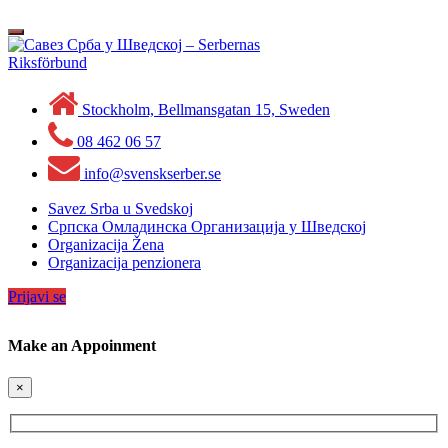
Skip
to
Toggle
content
navigation
Stockholm, Bellmansgatan 15, Sweden
08 462 06 57
info@svenskserber.se
Savez Srba u Svedskoj
Српска Омладинска Организација у Шведској
Organizacija Žena
Organizacija penzionera
Prijavi se
Make an Appoinment
×