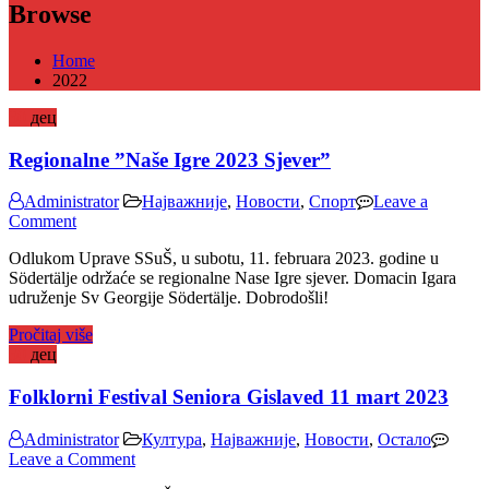
Browse
Home
2022
30
дец
Regionalne ”Naše Igre 2023 Sjever”
Administrator
Најважније
,
Новости
,
Спорт
Leave a
on
Comment
Regionalne
Odlukom Uprave SSuŠ, u subotu, 11. februara 2023. godine u
”Naše
Södertälje održaće se regionalne Nase Igre sjever. Domacin Igara
Igre
udruženje Sv Georgije Södertälje. Dobrodošli!
2023
Sjever”
Pročitaj više
30
дец
Folklorni Festival Seniora Gislaved 11 mart 2023
Administrator
Култура
,
Најважније
,
Новости
,
Остало
on
Leave a Comment
Folklorni