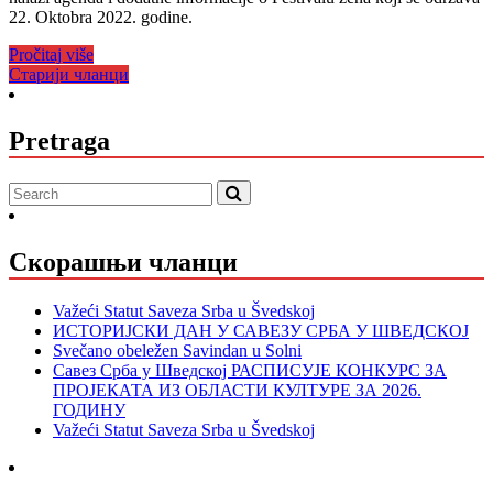
22. Oktobra 2022. godine.
oktobar
2022.
Pročitaj više
Linköping
Кретање
Старији чланци
чланака
Pretraga
Скорашњи чланци
Važeći Statut Saveza Srba u Švedskoj
ИСТОРИЈСКИ ДАН У САВЕЗУ СРБА У ШВЕДСКОЈ
Svečano obeležen Savindan u Solni
Савез Срба у Шведској РАСПИСУЈЕ КОНКУРС ЗА
ПРОЈЕКАТА ИЗ ОБЛАСТИ КУЛТУРЕ ЗА 2026.
ГОДИНУ
Važeći Statut Saveza Srba u Švedskoj