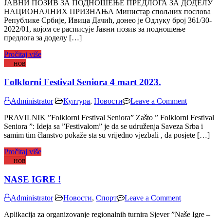
ЈАВНИ ПОЗИВ ЗА ПОДНОШЕЊЕ ПРЕДЛОГА ЗА ДОДЕЛУ
ПОЗИВ
НАЦИОНАЛНИХ ПРИЗНАЊА Министар спољних послова
ЗА
Републике Србије, Ивица Дачић, донео је Одлуку број 361/30-
ПОДНОШЕЊЕ
2022/01, којом се расписује Јавни позив за подношење
ПРЕДЛОГА
предлога за доделу […]
ЗА
ДОДЕЛУ
Pročitaj više
НАЦИОНАЛНИ
23
нов
ПРИЗНАЊА
Folklorni Festival Seniora 4 mart 2023.
on
Administrator
Култура
,
Новости
Leave a Comment
Folklorni
PRAVILNIK ”Folklorni Festival Seniora” Zašto ” Folklorni Festival
Festival
Seniora ”: Ideja sa ”Festivalom” je da se udruženja Saveza Srba i
Seniora
samim tim članstvo pokaže sta su vrijedno vjezbali , da posjete […]
4
mart
Pročitaj više
2023.
22
нов
NASE IGRE !
on
Administrator
Новости
,
Спорт
Leave a Comment
NASE
Aplikacija za organizovanje regionalnih turnira Sjever ”Naše Igre –
IGRE