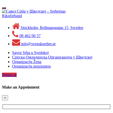
Skip
to
Toggle
content
navigation
Stockholm, Bellmansgatan 15, Sweden
08 462 06 57
info@svenskserber.se
Savez Srba u Svedskoj
Српска Омладинска Организација у Шведској
Organizacija Žena
Organizacija penzionera
Prijavi se
Make an Appoinment
×