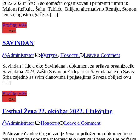
2022-2023” Šta: Kao domaćin organizovati i pripremti turniri u:
!
Malom fudbalu, Šahu, Tabliću, Bilijaru alternativno Remiju, Stonom
tenisu, ugostiti igrače iz […]
Pročitaj više
28
окт
SAVINDAN
on
Administrator
Култура
,
Новости
Leave a Comment
SAVIND
Savindan ! Ideja oko Savindana i dokument za prijavu organizacije
Savindana 2023. Zašto Savindan? Ideja oko Savindana je da Savez
Srba zajedno sa svim clanovima i prijateljima Saveza obiljezi ovu
[…]
Pročitaj više
17
окт
Festival Žena 22. oktobar 2022. Linköping
on
Administrator
Новости
Leave a Comment
Festival
Poštovane članice Organizacije žena, u priloženom dokumentu se
Žena
nalazi agenda i dodatne informacije o Festivalu žena koji se održava
22.