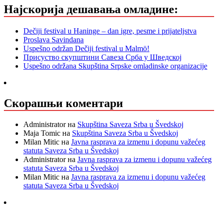
Најскорија дешавања омладине:
Dečiji festival u Haninge – dan igre, pesme i prijateljstva
Proslava Savindana
Uspešno održan Dečiji festival u Malmö!
Присуство скупштини Савеза Срба у Шведској
Uspešno održana Skupština Srpske omladinske organizacije
Скорашњи коментари
Administrator
на
Skupština Saveza Srba u Švedskoj
Maja Tomic
на
Skupština Saveza Srba u Švedskoj
Milan Mitic
на
Javna rasprava za izmenu i dopunu važećeg
statuta Saveza Srba u Švedskoj
Administrator
на
Javna rasprava za izmenu i dopunu važećeg
statuta Saveza Srba u Švedskoj
Milan Mitic
на
Javna rasprava za izmenu i dopunu važećeg
statuta Saveza Srba u Švedskoj