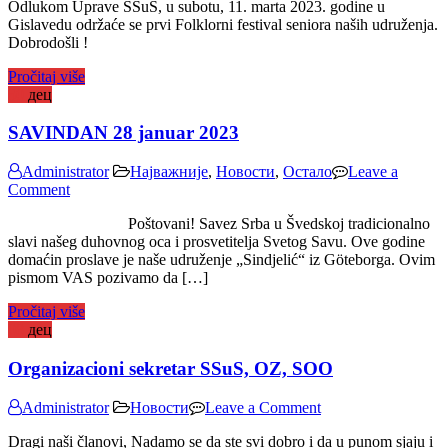
Odlukom Uprave SSuŠ, u subotu, 11. marta 2023. godine u
Festival
Gislavedu održaće se prvi Folklorni festival seniora naših udruženja.
Seniora
Dobrodošli !
Gislaved
11
Pročitaj više
mart
30
дец
2023
SAVINDAN 28 januar 2023
Administrator
Најважније
,
Новости
,
Остало
Leave a
on
Comment
SAVINDAN
Poštovani! Savez Srba u Švedskoj tradicionalno
28
slavi našeg duhovnog oca i prosvetitelja Svetog Savu. Ove godine
januar
domaćin proslave je naše udruženje „Sindjelić“ iz Göteborga. Ovim
2023
pismom VAS pozivamo da […]
Pročitaj više
08
дец
Organizacioni sekretar SSuS, OZ, SOO
on
Administrator
Новости
Leave a Comment
Organizacioni
Dragi naši članovi, Nadamo se da ste svi dobro i da u punom sjaju i
sekretar