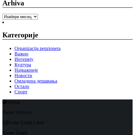
Arhiva
Arhiva
Категорије
Organizacija penzionera
Важно
Интервју
Култура
Најважније
Новости
Омладина дешавања
Остало
Спорт
Adresa
Footer Address
Footer Email Label
Footer Email