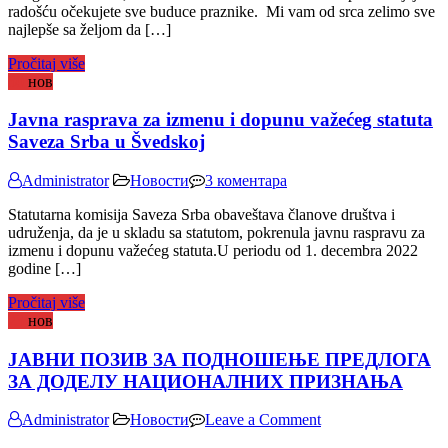
radošću očekujete sve buduce praznike. Mi vam od srca zelimo sve
SSuS,
najlepše sa željom da […]
OZ,
SOO
Pročitaj više
30
нов
Javna rasprava za izmenu i dopunu važećeg statuta
Saveza Srba u Švedskoj
на
Administrator
Новости
3 коментара
Javna
Statutarna komisija Saveza Srba obaveštava članove društva i
rasprava
udruženja, da je u skladu sa statutom, pokrenula javnu raspravu za
za
izmenu i dopunu važećeg statuta.U periodu od 1. decembra 2022
izmenu
godine […]
i
dopunu
Pročitaj više
važećeg
23
нов
statuta
Saveza
ЈАВНИ ПОЗИВ ЗА ПОДНОШЕЊЕ ПРЕДЛОГА
Srba
u
ЗА ДОДЕЛУ НАЦИОНАЛНИХ ПРИЗНАЊА
Švedskoj
on
Administrator
Новости
Leave a Comment
ЈАВНИ