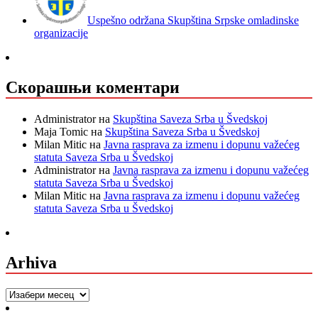
Uspešno održana Skupština Srpske omladinske
organizacije
Скорашњи коментари
Administrator
на
Skupština Saveza Srba u Švedskoj
Maja Tomic
на
Skupština Saveza Srba u Švedskoj
Milan Mitic
на
Javna rasprava za izmenu i dopunu važećeg
statuta Saveza Srba u Švedskoj
Administrator
на
Javna rasprava za izmenu i dopunu važećeg
statuta Saveza Srba u Švedskoj
Milan Mitic
на
Javna rasprava za izmenu i dopunu važećeg
statuta Saveza Srba u Švedskoj
Arhiva
Arhiva