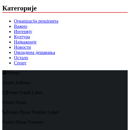
Категорије
Organizacija penzionera
Важно
Интервју
Култура
Најважније
Новости
Омладина дешавања
Остало
Спорт
Adresa
Footer Address
Footer Email Label
Footer Email
Footer Phone Number Label
Footer Phone Number