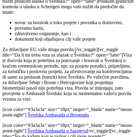
tražiti prilikom ulaska u Švedsku?“ open=“false“]Prilikom graničnih
kontrola u ulasku u Schengen mogu vam tražiti da predočite da
imate:
novac za boravak u toku posjete i povratka u domovinu,
povratnu kartu,
zdravstveno osiguranje, kao i
dokument koji objašnjava cilj vaše posjete
Za državljane EU važe druga pravila.[/vc_toggle][vc_toggle
title=“Da li mi treba viza za ulazak u Švedsku?“ open=“false“]Viza
je dozvola koja je potrebna za putovanje i boravak u Švedskoj u
kraćem vremenskom periodu, npr. za posjetu porodici, prijateljima,
za turističku i poslovnu posjetu, za učestvovanje na konferencijama
ili samo za prolazak (tranzit) kroz Švedsku. Po važećim pravilima,
za državljane Srbije i Bosne i Hercegovine koji posjeduju
biometrijski pasoš nije potrebna viza. Pravila se mijenjaju, zato
provjerite u Ambasadi Švedske koja su momentalno važeća pravila
vezana za vize.
[icon color=“#3a3a3a“ size=“18px“ target=“_blank“ name=“moon-
point-right“]
Švedska Ambasada u Beogradu
[icon color=“#3a3a3a“ size=“18px“ target=“_blank“ name=“moon-
point-right“]
Švedska Ambasada u Sarajevu
[/vc_toggle][vc_toggle
title=“Šta da kažem koji je razlog i cilj moje posjete?“