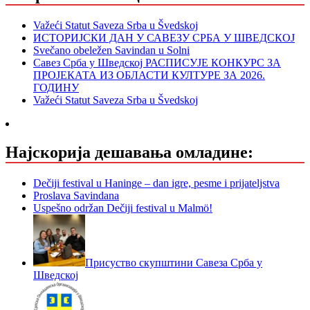
Važeći Statut Saveza Srba u Švedskoj
ИСТОРИЈСКИ ДАН У САВЕЗУ СРБА У ШВЕДСКОЈ
Svečano obeležen Savindan u Solni
Савез Срба у Шведској РАСПИСУЈЕ КОНКУРС ЗА
ПРОЈЕКАТА ИЗ ОБЛАСТИ КУЛТУРЕ ЗА 2026.
ГОДИНУ
Važeći Statut Saveza Srba u Švedskoj
Најскорија дешавања омладине:
Dečiji festival u Haninge – dan igre, pesme i prijateljstva
Proslava Savindana
Uspešno održan Dečiji festival u Malmö!
Присуство скупштини Савеза Срба у
Шведској