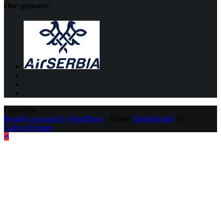
Our sponsors
Copyright
Proudly powered by WordPress
|
Theme:
BetterHealth
by
CanyonThemes
.