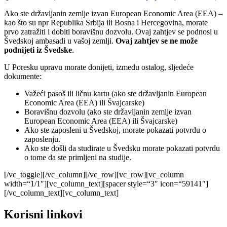
Ako ste državljanin zemlje izvan European Economic Area (EEA) –
kao što su npr Republika Srbija ili Bosna i Hercegovina, morate
prvo zatražiti i dobiti boravišnu dozvolu. Ovaj zahtjev se podnosi u
Švedskoj ambasadi u vašoj zemlji.
Ovaj zahtjev se ne može
podnijeti iz Švedske
.
U Poresku upravu morate donijeti, između ostalog, sljedeće
dokumente:
Važeći pasoš ili ličnu kartu (ako ste državljanin European
Economic Area (EEA) ili Švajcarske)
Boravišnu dozvolu (ako ste državljanin zemlje izvan
European Economic Area (EEA) ili Švajcarske)
Ako ste zaposleni u Švedskoj, morate pokazati potvrdu o
zaposlenju.
Ako ste došli da studirate u Švedsku morate pokazati potvrdu
o tome da ste primljeni na studije.
[/vc_toggle][/vc_column][/vc_row][vc_row][vc_column
width=“1/1″][vc_column_text][spacer style=“3″ icon=“59141″]
[/vc_column_text][vc_column_text]
Korisni linkovi