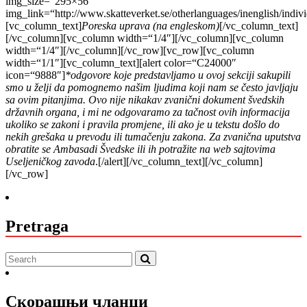
img_size=“295×56″
img_link=“http://www.skatteverket.se/otherlanguages/inenglish/in
[vc_column_text]
Poreska uprava (na engleskom)
[/vc_column_text]
[/vc_column][vc_column width=“1/4″][/vc_column][vc_column
width=“1/4″][/vc_column][/vc_row][vc_row][vc_column
width=“1/1″][vc_column_text][alert color=“C24000″
icon=“9888″]
*odgovore koje predstavljamo u ovoj sekciji sakupili
smo u želji da pomognemo našim ljudima koji nam se često javljaju
sa ovim pitanjima. Ovo nije nikakav zvanični dokument švedskih
državnih organa, i mi ne odgovaramo za tačnost ovih informacija
ukoliko se zakoni i pravila promjene, ili ako je u tekstu došlo do
nekih grešaka u prevodu ili tumačenju zakona. Za zvanična uputstva
obratite se Ambasadi Švedske ili ih potražite na web sajtovima
Useljeničkog zavoda
.[/alert][/vc_column_text][/vc_column]
[/vc_row]
Pretraga
Скорашњи чланци