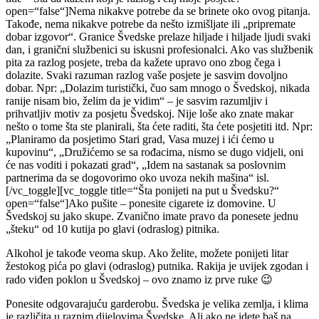
open=“false“]Nema nikakve potrebe da se brinete oko ovog pitanja.
Takođe, nema nikakve potrebe da nešto izmišljate ili „pripremate
dobar izgovor“. Granice Švedske prelaze hiljade i hiljade ljudi svaki
dan, i granični službenici su iskusni profesionalci. Ako vas službenik
pita za razlog posjete, treba da kažete upravo ono zbog čega i
dolazite. Svaki razuman razlog vaše posjete je sasvim dovoljno
dobar. Npr: „Dolazim turistički, čuo sam mnogo o Švedskoj, nikada
ranije nisam bio, želim da je vidim“ – je sasvim razumljiv i
prihvatljiv motiv za posjetu Švedskoj. Nije loše ako znate makar
nešto o tome šta ste planirali, šta ćete raditi, šta ćete posjetiti itd. Npr:
„Planiramo da posjetimo Stari grad, Vasa muzej i ići ćemo u
kupovinu“, „Družićemo se sa rođacima, nismo se dugo vidjeli, oni
će nas voditi i pokazati grad“, „Idem na sastanak sa poslovnim
partnerima da se dogovorimo oko uvoza nekih mašina“ isl.
[/vc_toggle][vc_toggle title=“Šta ponijeti na put u Švedsku?“
open=“false“]Ako pušite – ponesite cigarete iz domovine. U
Švedskoj su jako skupe. Zvanično imate pravo da ponesete jednu
„šteku“ od 10 kutija po glavi (odraslog) pitnika.
Alkohol je takođe veoma skup. Ako želite, možete ponijeti litar
žestokog pića po glavi (odraslog) putnika. Rakija je uvijek zgodan i
rado viđen poklon u Švedskoj – ovo znamo iz prve ruke 😉
Ponesite odgovarajuću garderobu. Švedska je velika zemlja, i klima
je različita u raznim dijelovima Švedske. Ali ako ne idete baš na