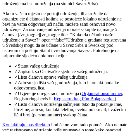
udruženje na listi udruženja (na stranici Savez Srba).
Ako u vašem mjestu ne postoji udruženje, ili ako želite da
organizujete djelatnosti kojima se postojeće lokalno udruženje ne
bavi na vama odgovarajući način, možete sami osnovati novo
udruženje. Za osnivanje udruženja morate sakupite najmanje 5
članova.[/vc_toggle][vc_toggle title=“Kako da učlanim naše
udruženje u Savez?“ open=“false“]Udruženja građana registrovana
u Švedskoj mogu da se učlane u Savez Srba u Švedskoj pod
uslovom da poštuju Statut i vrednovanja Saveza. Potrebno je da
pripremite sljedeću dokumentaciju:
✓Statut vašeg udruženja.
✓Zapisnik sa Osnivačke sjednice vašeg udruženja.
✓Listu članova uprave vašeg udruženja.
✓Adresu sjedišta vašeg udruženja, kao i kontakt podatke
odgovornog lica.
✓Uvjerenje o registraciji udruženja (
Organisationsnummer
,
Registreringsbevis ili
Registerutdrag från Bolagsverket
)
✓Listu članova udruženja sačinjenu tako da pokazuje Ime,
Prezime, adresu, kontakt telefon, evetualno e-mail, i važećim
lični broj (personnummer) svakog člana.
Kontaktirajte nas direktno
i mi ćemo vam rado pomoći. Ako nemate
već registrovano udruženje, više uputstava o tome kako osnovati