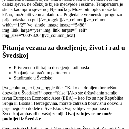
daleki sjever, ne očekujte bijele medvjede i eskime. Temperatura je
slična kao npr u sjevernoj Njemačkoj. Može biti toplo, može biti
kišno, može biti veoma hladno… Pogledajte vremensku prognozu
prije polaska na put.[/vc_toggle][/vc_column][vc_column
width=“1/2″][vc_single_image image=“5488″
img_link_large=“yes“ img_link_target=“_self“
img_size=“600×326″][vc_column_text]
Pitanja vezana za doseljenje, život i rad u
Švedskoj
Privremeno ili trajno doseljenje radi posla
Spajanje sa bračnim partnerom
Studiranje u Švedskoj
[/vc_column_text][vc_toggle title=“Kako da dobijem boravišnu
dozvolu u Švedskoj?“ open=“false“]Ako ste državljanin zemlje
izvan European Economic Area (EEA) – kao što su npr Republika
Srbija ili Bosna i Hercegovina, morate zatražiti boravišnu dozvolu
prije nego što dođete u Švedsku. Ovaj zahtjev se podnosi u
Švedskoj ambasadi u vašoj zemlji.
Ovaj zahtjev se ne može
podnijeti iz Švedske
.
Ovo ne treba brkati sa turističkom posjetom Švedskoj. Za turističku