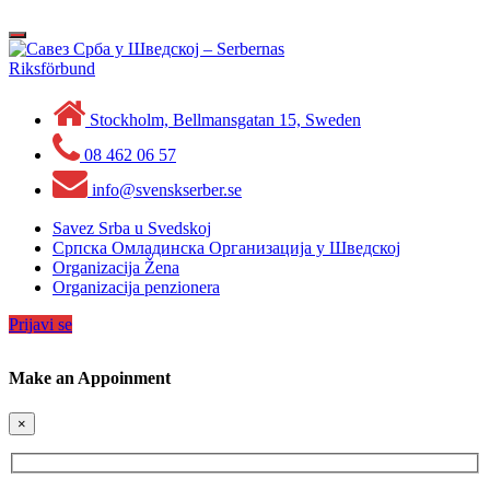
Skip
to
Toggle
content
navigation
Stockholm, Bellmansgatan 15, Sweden
08 462 06 57
info@svenskserber.se
Savez Srba u Svedskoj
Српска Омладинска Организација у Шведској
Organizacija Žena
Organizacija penzionera
Prijavi se
Make an Appoinment
×