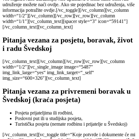
udruženje možete naći ovdje. Ako ste pojedinac bez udruženja, više
informacija potražite ovdje.[/vc_toggle][/vc_column][vc_column
width=“1/2″][/vc_column][/vc_row][vc_row][vc_column
width=“1/1″][vc_column_text][spacer style=“3″ icon=“59141″]
[/vc_column_text][vc_column_text]
Pitanja vezana za posjetu, boravak, život
i radu Švedskoj
[/vc_column_text][/vc_column][/vc_row][vc_row][vc_column
width=“1/2″][vc_single_image image=“5487″
img_link_large=“yes“ img_link_target=“_self“
img_size=“600×326″][vc_column_text]
Pitanja vezana za privremeni boravak u
Švedskoj (kraća posjeta)
Posjeta prijateljima ili rodbini,
Poslovni put ili u studijska posjeta,
Turistička posjeta (nemate rodbinu i prijatelje u Švedskoj)
[/vc_column_text][vc_toggle title=“Koje potvrde i dokumente će mi