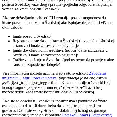
posjetu Švedskoj važe druga pravila (pogledaj odgovore na pitanja
vezana za kraću posjetu Švedskoj).
Ako ste državljanin neke od EU zemalja, postoji mogućnost da
imate pravo na boravak u Švedskoj ako ispinjavate jedan ili više od
ovih uslova:
Imate posao u Švedskoj
Registrovani ste da studirate u Švedskoj (u zvaničnoj školskoj
ustanovi) i imate zdravstveno osiguranje
Imate dovoljno ličnih sredstava (novca) da se izdržavate u
Švedskoj i imate zdravstveno osiguranje
Tražite zaposlenje u Švedskoj (pod uslovom da postoje realne
šanse da zaposlenje dobijete)
Više informacija možete naći na web sajtu švedskog
Zavoda za
imigraciju
, i
sajtu Poreske uprave
.
(informacija je na engleskom
jeziku)
[/vc_toggle][vc_toggle title=“Kako da dobijem švedski broj
ličnog osiguranja (personnummer)?“ open=“false“]Lični broj
možete dobiti kada imate boravišnu dozvolu u Švedskoj.
Ako ste se doselili u Švedsku iz inostranstva i planirate da živite
ovdje godinu dana ili duže, treba da se registrujete u registru
građana. Da bi ste se registrovali, i dobili broj ličnog osiguranja
(personnummer) treba da se obratite
Poreskoj upravi (Skatteverket)
.