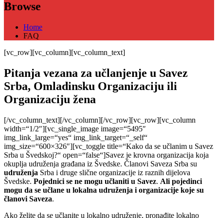
Browse
Home
FAQ
[vc_row][vc_column][vc_column_text]
Pitanja vezana za učlanjenje u Savez
Srba, Omladinsku Organizaciju ili
Organizaciju žena
[/vc_column_text][/vc_column][/vc_row][vc_row][vc_column
width=“1/2″][vc_single_image image=“5495″
img_link_large=“yes“ img_link_target=“_self“
img_size=“600×326″][vc_toggle title=“Kako da se učlanim u Savez
Srba u Švedskoj?“ open=“false“]Savez je krovna organizacija koja
okuplja udruženja građana iz Švedske. Članovi Saveza Srba su
udruženja
Srba i druge slične organizacije iz raznih dijelova
Švedske.
Pojednici se ne mogu učlaniti u Savez
.
Ali pojedinci
mogu da se učlane u lokalna udruženja i organizacije koje su
članovi Saveza
.
Ako želite da se učlanite u lokalno udruženje, pronađite lokalno