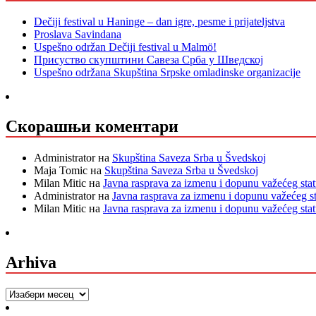
Dečiji festival u Haninge – dan igre, pesme i prijateljstva
Proslava Savindana
Uspešno održan Dečiji festival u Malmö!
Присуство скупштини Савеза Срба у Шведској
Uspešno održana Skupština Srpske omladinske organizacije
Скорашњи коментари
Administrator
на
Skupština Saveza Srba u Švedskoj
Maja Tomic
на
Skupština Saveza Srba u Švedskoj
Milan Mitic
на
Javna rasprava za izmenu i dopunu važećeg sta
Administrator
на
Javna rasprava za izmenu i dopunu važećeg s
Milan Mitic
на
Javna rasprava za izmenu i dopunu važećeg sta
Arhiva
Arhiva