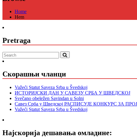
Home
Hem
Pretraga
Скорашњи чланци
Važeći Statut Saveza Srba u Švedskoj
ИСТОРИЈСКИ ДАН У САВЕЗУ СРБА У ШВЕДСКОЈ
Svečano obeležen Savindan u Solni
Савез Срба у Шведској РАСПИСУЈЕ КОНКУРС ЗА ПР
Važeći Statut Saveza Srba u Švedskoj
Најскорија дешавања омладине: