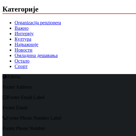
Категорије
Organizacija penzionera
Важно
Интервју
Култура
Најважније
Новости
Омладина дешавања
Остало
Спорт
Adresa
Footer Address
Footer Email Label
Footer Email
Footer Phone Number Label
Footer Phone Number