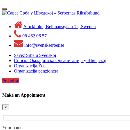
Skip
to
Toggle
content
navigation
Stockholm, Bellmansgatan 15, Sweden
08 462 06 57
info@svenskserber.se
Savez Srba u Svedskoj
Српска Омладинска Организација у Шведској
Organizacija Žena
Organizacija penzionera
Prijavi se
Make an Appoinment
×
Your name