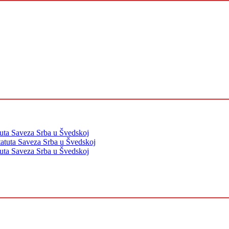
tuta Saveza Srba u Švedskoj
tatuta Saveza Srba u Švedskoj
tuta Saveza Srba u Švedskoj