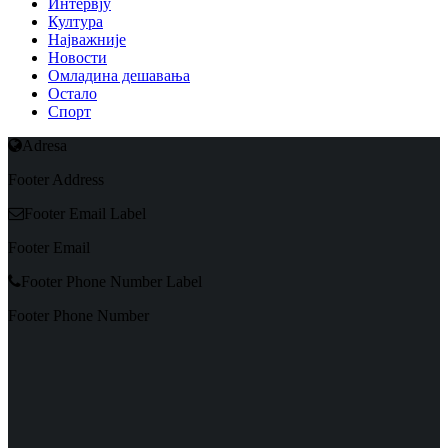
Интервју
Култура
Најважније
Новости
Омладина дешавања
Остало
Спорт
Adresa
Footer Address
Footer Email Label
Footer Email
Footer Phone Number Label
Footer Phone Number