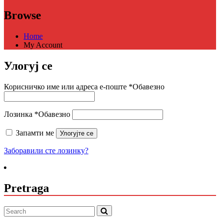
Browse
Home
My Account
Улогуј се
Корисничко име или адреса е-поште
*
Обавезно
Лозинка
*
Обавезно
Запамти ме
Улогујте се
Заборавили сте лозинку?
Pretraga