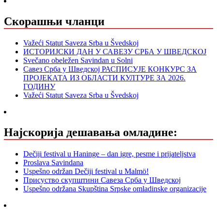
Скорашњи чланци
Važeći Statut Saveza Srba u Švedskoj
ИСТОРИЈСКИ ДАН У САВЕЗУ СРБА У ШВЕДСКОЈ
Svečano obeležen Savindan u Solni
Савез Срба у Шведској РАСПИСУЈЕ КОНКУРС ЗА
ПРОЈЕКАТА ИЗ ОБЛАСТИ КУЛТУРЕ ЗА 2026.
ГОДИНУ
Važeći Statut Saveza Srba u Švedskoj
Најскорија дешавања омладине:
Dečiji festival u Haninge – dan igre, pesme i prijateljstva
Proslava Savindana
Uspešno održan Dečiji festival u Malmö!
Присуство скупштини Савеза Срба у Шведској
Uspešno održana Skupština Srpske omladinske organizacije