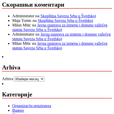
Скорашњи коментари
Administrator
на
Skupština Saveza Srba u Švedskoj
Maja Tomic
на
Skupština Saveza Srba u Švedskoj
Milan Mitic
на
Javna rasprava za izmenu i dopunu važećeg
statuta Saveza Srba u Švedskoj
Administrator
на
Javna rasprava za izmenu i dopunu važećeg
statuta Saveza Srba u Švedskoj
Milan Mitic
на
Javna rasprava za izmenu i dopunu važećeg
statuta Saveza Srba u Švedskoj
Arhiva
Arhiva
Категорије
Organizacija penzionera
Важно