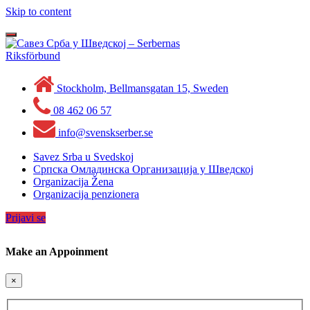
Skip to content
Toggle
navigation
Stockholm, Bellmansgatan 15, Sweden
08 462 06 57
info@svenskserber.se
Savez Srba u Svedskoj
Српска Омладинска Организација у Шведској
Organizacija Žena
Organizacija penzionera
Prijavi se
Make an Appoinment
×