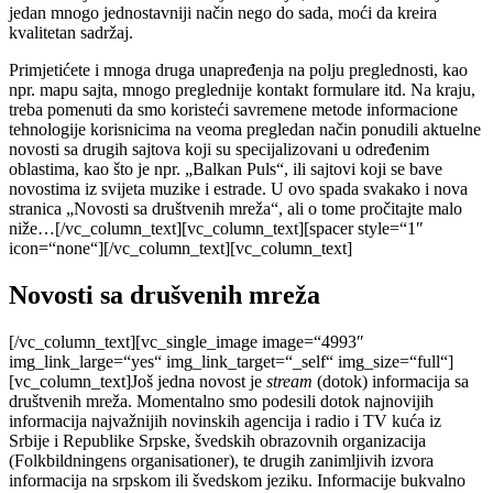
jedan mnogo jednostavniji način nego do sada, moći da kreira
kvalitetan sadržaj.
Primjetićete i mnoga druga unapređenja na polju preglednosti, kao
npr. mapu sajta, mnogo preglednije kontakt formulare itd. Na kraju,
treba pomenuti da smo koristeći savremene metode informacione
tehnologije korisnicima na veoma pregledan način ponudili aktuelne
novosti sa drugih sajtova koji su specijalizovani u određenim
oblastima, kao što je npr. „Balkan Puls“, ili sajtovi koji se bave
novostima iz svijeta muzike i estrade. U ovo spada svakako i nova
stranica „Novosti sa društvenih mreža“, ali o tome pročitajte malo
niže…[/vc_column_text][vc_column_text][spacer style=“1″
icon=“none“][/vc_column_text][vc_column_text]
Novosti sa drušvenih mreža
[/vc_column_text][vc_single_image image=“4993″
img_link_large=“yes“ img_link_target=“_self“ img_size=“full“]
[vc_column_text]Još jedna novost je
stream
(dotok) informacija sa
društvenih mreža. Momentalno smo podesili dotok najnovijih
informacija najvažnijih novinskih agencija i radio i TV kuća iz
Srbije i Republike Srpske, švedskih obrazovnih organizacija
(Folkbildningens organisationer), te drugih zanimljivih izvora
informacija na srpskom ili švedskom jeziku. Informacije bukvalno