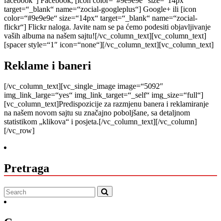
facebook“] Facebook, [icon color=“#9e9e9e“ size=“14px“
target=“_blank“ name=“zocial-googleplus“] Google+ ili [icon
color=“#9e9e9e“ size=“14px“ target=“_blank“ name=“zocial-
flickr“] Flickr naloga. Javite nam se pa ćemo podesiti objavljivanje
vaših albuma na našem sajtu![/vc_column_text][vc_column_text]
[spacer style=“1″ icon=“none“][/vc_column_text][vc_column_text]
Reklame i baneri
[/vc_column_text][vc_single_image image=“5092″
img_link_large=“yes“ img_link_target=“_self“ img_size=“full“]
[vc_column_text]Predispozicije za razmjenu banera i reklamiranje
na našem novom sajtu su značajno poboljšane, sa detaljnom
statistikom „klikova“ i posjeta.[/vc_column_text][/vc_column]
[/vc_row]
Pretraga