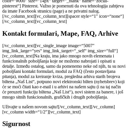
color=“#000″ size=“14px“ target=“_blank“ name=“zocial-
pinterest“] Pinterest. Važno je pomenuti da ova tehnologija zahtjeva
da imate Facebook stranicu (page) a ne privatni nalog.
[/vc_column_text][vc_column_text][spacer style=“1″ icon=“none“]
[/vc_column_text][vc_column_text]
Kontakt formulari, Mape, FAQ, Arhive
[/vc_column_text][vc_single_image image=“5007″
img_link_large=“yes“ img_link_target=“_self“ img_size=“full“]
[vc_column_text]Na kraju, ima jako mnogo novih elemenata i
funkcionalnih poboljšanja koje ne možemo nabrojati i opisati u
detalje. Između ostalog, samo da pomenemo neke od njih, tu su novi
poboljšani kontakt formulari, modul za FAQ (često postavljana
pitanja), modul za kreiranje kviza, pregledna arhiva starih brojeva
biltena „Naš List“, potpuno novi elektronski bilten (nyhetsbrev) koji
će se moći čitati kao e-mail i u arhivi na našem sajtu (i na taj način
će preuzeti funkciju biltena „Naš List“), novi sistem za banere, i još
mnogo sitnih funkcionalnih, grafičkih i drugih poboljšanja.
Uživajte u našem novom sajtu![/vc_column_text][/vc_column]
[vc_column width=“1/2″][vc_column_text]
Sigurnost