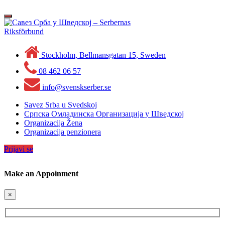
Skip
to
Toggle
content
navigation
Stockholm, Bellmansgatan 15, Sweden
08 462 06 57
info@svenskserber.se
Savez Srba u Svedskoj
Српска Омладинска Организација у Шведској
Organizacija Žena
Organizacija penzionera
Prijavi se
Make an Appoinment
×