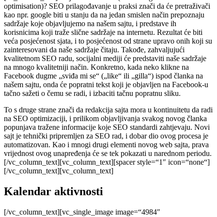
optimisation)? SEO prilagođavanje u praksi znači da će pretraživači
kao npr. google biti u stanju da na jedan smislen način prepoznaju
sadržaje koje objavljujemo na našem sajtu, i predstave ih
korisnicima koji traže slične sadržaje na internetu. Rezultat će biti
veća posjećenost sjata, i to posjećenost od strane upravo onih koji su
zainteresovani da naše sadržaje čitaju. Takođe, zahvaljujući
kvalitetnom SEO radu, socijalni mediji će predstaviti naše sadržaje
na mnogo kvalitetniji način. Konkretno, kada neko klikne na
Facebook dugme „sviđa mi se“ („like“ ili „gilla“) ispod članka na
našem sajtu, onda će popratni tekst koji je objavljen na Facebook-u
tačno sažeti o čemu se radi, i izbaciti tačnu popratnu sliku.
To s druge strane znači da redakcija sajta mora u kontinuitetu da radi
na SEO optimizaciji, i prilikom objavljivanja svakog novog članka
popunjava tražene informacije koje SEO standardi zahtjevaju. Novi
sajt je tehnički pripremljen za SEO rad, i dobar dio ovog procesa je
automatizovan. Kao i mnogi drugi elementi novog web sajta, prava
vrijednost ovog unapređenja će se tek pokazati u narednom periodu.
[/vc_column_text][vc_column_text][spacer style=“1″ icon=“none“]
[/vc_column_text][vc_column_text]
Kalendar aktivnosti
[/vc_column_text][vc_single_image image=“4984″