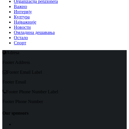
Organizacija penzionera
Важно
Интервју
Култура
Најважније
Новости
Омладина дешавања
Остало
Спорт
Adresa
Footer Address
Footer Email Label
Footer Email
Footer Phone Number Label
Footer Phone Number
Our sponsors