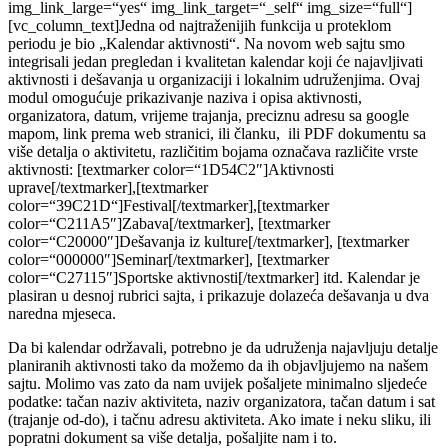
img_link_large=“yes“ img_link_target=“_self“ img_size=“full“]
[vc_column_text]Jedna od najtraženijih funkcija u proteklom
periodu je bio „Kalendar aktivnosti“. Na novom web sajtu smo
integrisali jedan pregledan i kvalitetan kalendar koji će najavljivati
aktivnosti i dešavanja u organizaciji i lokalnim udruženjima. Ovaj
modul omogućuje prikazivanje naziva i opisa aktivnosti,
organizatora, datum, vrijeme trajanja, preciznu adresu sa google
mapom, link prema web stranici, ili članku, ili PDF dokumentu sa
više detalja o aktivitetu, različitim bojama označava različite vrste
aktivnosti: [textmarker color=“1D54C2″]Aktivnosti
uprave[/textmarker],[textmarker
color=“39C21D“]Festival[/textmarker],[textmarker
color=“C211A5″]Zabava[/textmarker], [textmarker
color=“C20000″]Dešavanja iz kulture[/textmarker], [textmarker
color=“000000″]Seminar[/textmarker], [textmarker
color=“C27115″]Sportske aktivnosti[/textmarker] itd. Kalendar je
plasiran u desnoj rubrici sajta, i prikazuje dolazeća dešavanja u dva
naredna mjeseca.
Da bi kalendar održavali, potrebno je da udruženja najavljuju detalje
planiranih aktivnosti tako da možemo da ih objavljujemo na našem
sajtu. Molimo vas zato da nam uvijek pošaljete minimalno sljedeće
podatke: tačan naziv aktiviteta, naziv organizatora, tačan datum i sat
(trajanje od-do), i tačnu adresu aktiviteta. Ako imate i neku sliku, ili
popratni dokument sa više detalja, pošaljite nam i to.