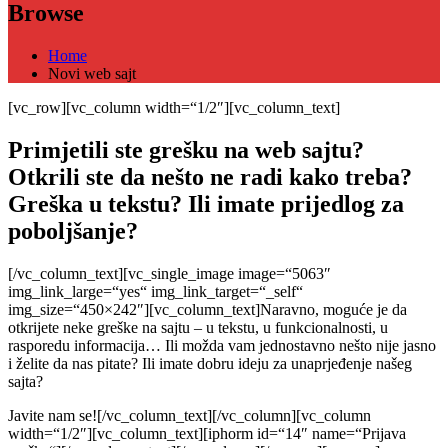
Browse
Home
Novi web sajt
[vc_row][vc_column width=“1/2″][vc_column_text]
Primjetili ste grešku na web sajtu?
Otkrili ste da nešto ne radi kako treba?
Greška u tekstu? Ili imate prijedlog za
poboljšanje?
[/vc_column_text][vc_single_image image=“5063″
img_link_large=“yes“ img_link_target=“_self“
img_size=“450×242″][vc_column_text]Naravno, moguće je da
otkrijete neke greške na sajtu – u tekstu, u funkcionalnosti, u
rasporedu informacija… Ili možda vam jednostavno nešto nije jasno
i želite da nas pitate? Ili imate dobru ideju za unaprjeđenje našeg
sajta?
Javite nam se![/vc_column_text][/vc_column][vc_column
width=“1/2″][vc_column_text][iphorm id=“14″ name=“Prijava