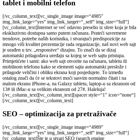
tablet i mobilni telefon
[/vc_column_text][vc_single_image image=“4985″
img_link_large=“yes“ img_link_target=“_self“ img_size=“full“]
[vc_column_text]Internet se već odavno preselio iz sfere koja je bila
ekskluzivno dostupna samo putem računara. Prateći savremene
trendove, potrebe naših korisnika, i stvarajući predispozicije za
mnogo viši kvalitet prezentacije rada organizacije, naš novi web sajt
je urađen u tzv. „responsive“ dizajnu. To znači da se dizaj
automatski prilagođava uređaju sa kojeg se web sajtu pristupa.
Primjetićete i sami: ako web sajt otvorite na računaru, tabletu ili
mobilnom telefonu kako se elementi sajta automatski preslože i
prilagode veličini i obliku ekrana koji posjedujete. To između
ostalog znači da će se tekstovi moći sasvim normalno čitati i na
malom ekranu iPhone-a, na Galaxy tabletu, laptop-u sa ekranom od
13# ili iMac-u sa velikim ekranom od 27#. Haleluja!
[/vc_column_text][vc_column_text][spacer style=“1″ icon=“none“]
[/vc_column_text][vc_column_text]
SEO – optimizacija za pretraživače
[/vc_column_text][vc_single_image image=“4989″
img_link_large=“yes“ img_link_target=“_self“ img_size=“full“]
[vc_column_text]Šte je u stvari SEO (search engine