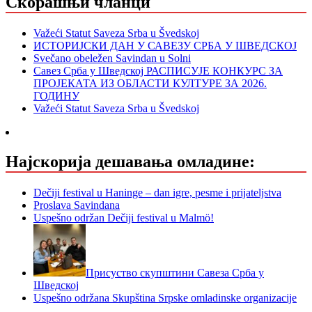
Скорашњи чланци
Važeći Statut Saveza Srba u Švedskoj
ИСТОРИЈСКИ ДАН У САВЕЗУ СРБА У ШВЕДСКОЈ
Svečano obeležen Savindan u Solni
Савез Срба у Шведској РАСПИСУЈЕ КОНКУРС ЗА
ПРОЈЕКАТА ИЗ ОБЛАСТИ КУЛТУРЕ ЗА 2026.
ГОДИНУ
Važeći Statut Saveza Srba u Švedskoj
Најскорија дешавања омладине:
Dečiji festival u Haninge – dan igre, pesme i prijateljstva
Proslava Savindana
Uspešno održan Dečiji festival u Malmö!
Присуство скупштини Савеза Срба у
Шведској
Uspešno održana Skupština Srpske omladinske organizacije