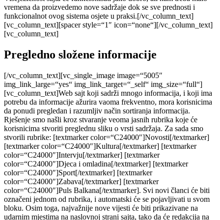
vremena da proizvedemo nove sadržaje dok se sve prednosti i
funkcionalnot ovog sistema osjete u praksi.[/vc_column_text]
[vc_column_text][spacer style=“1″ icon=“none“][/vc_column_text]
[vc_column_text]
Pregledno složene informacije
[/vc_column_text][vc_single_image image=“5005″
img_link_large=“yes“ img_link_target=“_self“ img_size=“full“]
[vc_column_text]Web sajt koji sadrži mnogo informacija, i koji ima
potrebu da informacije ažurira vaoma frekventno, mora korisnicima
da ponudi pregledan i razumljiv način sortiranja informacija.
Rješenje smo našli kroz stvaranje veoma jasnih rubrika koje će
korisnicima stvoriti preglednu sliku o vrsti sadržaja. Za sada smo
stvorili rubrike: [textmarker color=“C24000″]Novosti[/textmarker]
[textmarker color=“C24000″]Kultura[/textmarker] [textmarker
color=“C24000″]Intervju[/textmarker] [textmarker
color=“C24000″]Djeca i omladina[/textmarker] [textmarker
color=“C24000″]Sport[/textmarker] [textmarker
color=“C24000″]Zabava[/textmarker] [textmarker
color=“C24000″]Puls Balkana[/textmarker]. Svi novi članci će biti
označeni jednom od rubrika, i automatski će se pojavljivati u svom
bloku. Osim toga, najvažnije nove vijesti će biti prikazivane na
udarnim mjestima na naslovnoj strani sajta, tako da će redakcija na