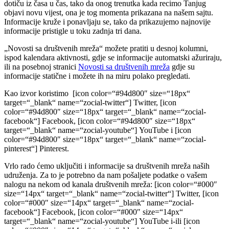
dotiču iz časa u čas, tako da onog trenutka kada recimo Tanjug
objavi novu vijest, ona je tog momenta prikazana na našem sajtu.
Informacije kruže i ponavljaju se, tako da prikazujemo najnovije
informacije pristigle u toku zadnja tri dana.
„Novosti sa društvenih mreža“ možete pratiti u desnoj kolumni,
ispod kalendara aktivnosti, gdje se informacije automatski ažuriraju,
ili na posebnoj stranici
Novosti sa društvenih mreža
gdje su
informacije statične i možete ih na miru polako pregledati.
Kao izvor koristimo [icon color=“#94d800″ size=“18px“
target=“_blank“ name=“zocial-twitter“] Twitter, [icon
color=“#94d800″ size=“18px“ target=“_blank“ name=“zocial-
facebook“] Facebook, [icon color=“#94d800″ size=“18px“
target=“_blank“ name=“zocial-youtube“] YouTube i [icon
color=“#94d800″ size=“18px“ target=“_blank“ name=“zocial-
pinterest“] Pinterest.
Vrlo rado ćemo uključiti i informacije sa društvenih mreža naših
udruženja. Za to je potrebno da nam pošaljete podatke o vašem
nalogu na nekom od kanala društvenih mreža: [icon color=“#000″
size=“14px“ target=“_blank“ name=“zocial-twitter“] Twitter, [icon
color=“#000″ size=“14px“ target=“_blank“ name=“zocial-
facebook“] Facebook, [icon color=“#000″ size=“14px“
target=“_blank“ name=“zocial-youtube“] YouTube i-ili [icon