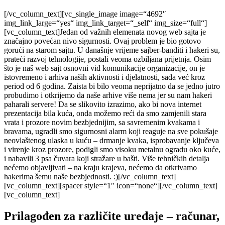
[/vc_column_text][vc_single_image image=“4692″
img_link_large=“yes“ img_link_target=“_self“ img_size=“full“]
[vc_column_text]Jedan od važnih elemenata novog web sajta je
značajno povećan nivo sigurnosti. Ovaj problem je bio gotovo
gorući na starom sajtu. U današnje vrijeme sajber-banditi i hakeri su,
prateći razvoj tehnologije, postali veoma ozbiljana prijetnja. Osim
što je naš web sajt osnovni vid komunikacije organizacije, on je
istovremeno i arhiva naših aktivnosti i djelatnosti, sada već kroz
period od 6 godina. Zaista bi bilo veoma neprijatno da se jedno jutro
probudimo i otkrijemo da naše arhive više nema jer su nam hakeri
paharali servere! Da se slikovito izrazimo, ako bi nova internet
prezentacija bila kuća, onda možemo reći da smo zamjenili stara
vrata i prozore novim bezbjednijim, sa savremenim kvakama i
bravama, ugradli smo sigurnosni alarm koji reaguje na sve pokušaje
neovlaštenog ulaska u kuću – drmanje kvaka, isprobavanje ključeva
i virenje kroz prozore, podigli smo visoku metalnu ogradu oko kuće,
i nabavili 3 psa čuvara koji stražare u bašti. Više tehničkih detalja
nećemo objavljivati – na kraju krajeva, nećemo da otkrivamo
hakerima šemu naše bezbjednosti. :)[/vc_column_text]
[vc_column_text][spacer style=“1″ icon=“none“][/vc_column_text]
[vc_column_text]
Prilagođen za različite uređaje – računar,