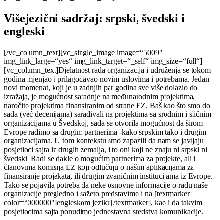
Višejezični sadržaj: srpski, švedski i
engleski
[/vc_column_text][vc_single_image image=“5009″
img_link_large=“yes“ img_link_target=“_self“ img_size=“full“]
[vc_column_text]Djelatnost rada organizacija i udruženja se tokom
godina mjenjao i prilagođavao novim uslovima i potrebama. Jedan
novi momenat, koji je u zadnjih par godina sve više dolazio do
izražaja, je mogućnost saradnje na međunarodnim projektima,
naročito projektima finansiranim od strane EZ. Baš kao što smo do
sada (već decenijama) sarađivali na projektima sa srodnim i sličnim
organizacijama u Švedskoj, sada se otvorila mogućnost da širom
Evrope radimo sa drugim partnerima -kako srpskim tako i drugim
organizacijama. U tom kontekstu smo zapazili da nam se javljaju
posjetioci sajta iz drugih zemalja, i to oni koji ne znaju ni srpski ni
švedski. Radi se dakle o mogućim partnerima za projekte, ali i
članovima komisija EZ koji odlučuju o našim aplikacijama za
finansiranje projekata, ili drugim zvaničnim institucijama iz Evrope.
Tako se pojavila potreba da neke osnovne informacije o radu naše
organizacije pregledno i sažeto predstavimo i na [textmarker
color=“000000″]engleskom jeziku[/textmarker], kao i da takvim
posjetiocima sajta ponudimo jednostavna sredstva komunikacije.