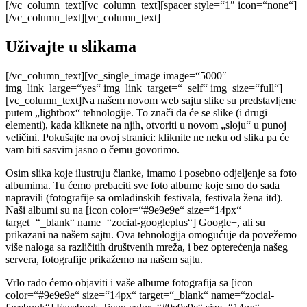
[/vc_column_text][vc_column_text][spacer style=“1″ icon=“none“]
[/vc_column_text][vc_column_text]
Uživajte u slikama
[/vc_column_text][vc_single_image image=“5000″
img_link_large=“yes“ img_link_target=“_self“ img_size=“full“]
[vc_column_text]Na našem novom web sajtu slike su predstavljene
putem „lightbox“ tehnologije. To znači da će se slike (i drugi
elementi), kada kliknete na njih, otvoriti u novom „sloju“ u punoj
veličini. Pokušajte na ovoj stranici: kliknite ne neku od slika pa će
vam biti sasvim jasno o čemu govorimo.
Osim slika koje ilustruju članke, imamo i posebno odjeljenje sa foto
albumima. Tu ćemo prebaciti sve foto albume koje smo do sada
napravili (fotografije sa omladinskih festivala, festivala žena itd).
Naši albumi su na [icon color=“#9e9e9e“ size=“14px“
target=“_blank“ name=“zocial-googleplus“] Google+, ali su
prikazani na našem sajtu. Ova tehnologija omogućuje da povežemo
više naloga sa različitih društvenih mreža, i bez opterećenja našeg
servera, fotografije prikažemo na našem sajtu.
Vrlo rado ćemo objaviti i vaše albume fotografija sa [icon
color=“#9e9e9e“ size=“14px“ target=“_blank“ name=“zocial-