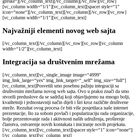
greške“][/vc_column_text][/vc_column][/vc_row][vc_row]
[vc_column width=“1/1″][vc_column_text][spacer style=“1″
icon=“none“][/vc_column_text][/vc_column][/vc_row][vc_row]
[vc_column width=“1/1″][vc_column_text]
Najvažniji elementi novog web sajta
[/vc_column_text][/vc_column][/vc_row][vc_row][vc_column
width=“1/2″][vc_column_text]
Integracija sa društvenim mrežama
[/vc_column_text][vc_single_image image=“4999″
img_link_large=“yes“ img_link_target=“_self“ img_size=“full“]
[vc_column_text]Posvetili smo posebnu pažnju integraciji sa
društvenim mrežama novog web sajta. Ovo u praksi znači da smo
stvorili preduslove da se sadržaj koji objavljujemo na mnogo bolji,
kvailtetniji i jednostavniji način dijeli i širi kroz različite društvene
mreže. Rezultat ovog procesa će biti više posjetilaca naše internet
prezentacije, što za sobom povlači i popularizaciju rada organizacije,
bolje prezentovanje rada i aktivnosti naših udruženja, proširenje
članstva, ostvarenje novih kontakata i iniciranje novih projekata.
[/vc_column_text][vc_column_text][spacer style=“1″ icon=“none“]
[/vc_column_text][vc_column_text]