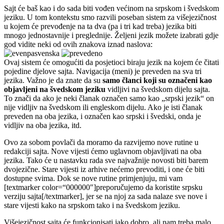
Sajt će baš kao i do sada biti vođen većinom na srpskom i švedskom
jeziku. U tom kontekstu smo razvili poseban sistem za višejezičnost
u kojem će prevođenje na ta dva (pa i tri kad treba) jezika biti
mnogo jednostavnije i preglednije. Željeni jezik možete izabrati gdje
god vidite neki od ovih znakova iznad naslova:
Ovaj sistem će omogućiti da posjetioci biraju jezik na kojem će čitati
pojedine djelove sajta. Navigacija (meni) je preveden na sva tri
jezika. Važno je da znate da su
samo članci koji su označeni kao
objavljeni na švedskom jeziku
vidljivi na švedskom dijelu sajta.
To znači da ako je neki članak označen samo kao „srpski jezik“ on
nije vidljiv na švedskom ili engleskom dijelu. Ako je isti članak
preveden na oba jezika, i označen kao srpski i švedski, onda je
vidljiv na oba jezika, itd.
Ovo za sobom povlači da moramo da razvijemo nove rutine u
redakciji sajta. Nove vijesti ćemo uglavnom objavljivati na oba
jezika. Tako će u nastavku rada sve najvažnije novosti biti barem
dvojezične. Stare vijesti iz arhive nećemo prevoditi, i one će biti
dostupne svima. Dok se nove rutine primjenjuju, mi vam
[textmarker color=“000000″]preporučujemo da koristite srpsku
verziju sajta[/textmarker], jer se na njoj za sada nalaze sve nove i
stare vijesti kako na srpskom tako i na švedskom jeziku.
Višejezičnost sajta će funkcionisati jako dobro, ali nam treba malo