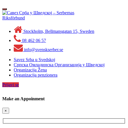
Skip
to
Toggle
content
navigation
Stockholm, Bellmansgatan 15, Sweden
08 462 06 57
info@svenskserber.se
Savez Srba u Svedskoj
Српска Омладинска Организација у Шведској
Organizacija Žena
Organizacija penzionera
Prijavi se
Make an Appoinment
×