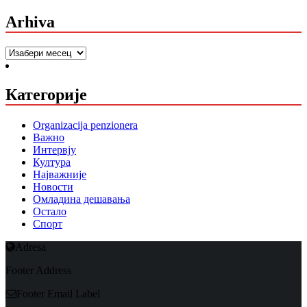
Arhiva
Arhiva
Категорије
Organizacija penzionera
Важно
Интервју
Култура
Најважније
Новости
Омладина дешавања
Остало
Спорт
Adresa
Footer Address
Footer Email Label