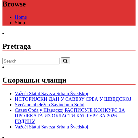
Browse
Home
Shop
Pretraga
Скорашњи чланци
Važeći Statut Saveza Srba u Švedskoj
ИСТОРИЈСКИ ДАН У САВЕЗУ СРБА У ШВЕДСКОЈ
Svečano obeležen Savindan u Solni
Савез Срба у Шведској РАСПИСУЈЕ КОНКУРС ЗА
ПРОЈЕКАТА ИЗ ОБЛАСТИ КУЛТУРЕ ЗА 2026.
ГОДИНУ
Važeći Statut Saveza Srba u Švedskoj