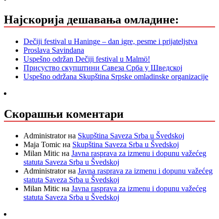
Најскорија дешавања омладине:
Dečiji festival u Haninge – dan igre, pesme i prijateljstva
Proslava Savindana
Uspešno održan Dečiji festival u Malmö!
Присуство скупштини Савеза Срба у Шведској
Uspešno održana Skupština Srpske omladinske organizacije
Скорашњи коментари
Administrator
на
Skupština Saveza Srba u Švedskoj
Maja Tomic
на
Skupština Saveza Srba u Švedskoj
Milan Mitic
на
Javna rasprava za izmenu i dopunu važećeg
statuta Saveza Srba u Švedskoj
Administrator
на
Javna rasprava za izmenu i dopunu važećeg
statuta Saveza Srba u Švedskoj
Milan Mitic
на
Javna rasprava za izmenu i dopunu važećeg
statuta Saveza Srba u Švedskoj