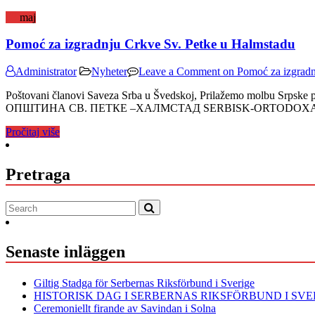
08
maj
Pomoć za izgradnju Crkve Sv. Petke u Halmstadu
Administrator
Nyheter
Leave a Comment
on Pomoć za izgradn
Poštovani članovi Saveza Srba u Švedskoj, Prilažemo molbu Sr
ОПШТИНА СВ. ПЕТКЕ –ХАЛМСТАД SERBISK-ORTODOX
Pročitaj više
Pretraga
Senaste inläggen
Giltig Stadga för Serbernas Riksförbund i Sverige
HISTORISK DAG I SERBERNAS RIKSFÖRBUND I SVE
Ceremoniellt firande av Savindan i Solna