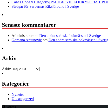
Савез Срба у Шведској РАСПИСУЈЕ КОНКУРС ЗА ПР
Stadgar för Serbernas Riksförbund i Sverige
Senaste kommentarer
Administrator
om
Den andra serbiska bokmässan i Sverige
Gordana Antunovic
om
Den andra serbiska bokmässan i Sveri
Arkiv
Arkiv
Kategorier
Nyheter
Uncategorized
Adress