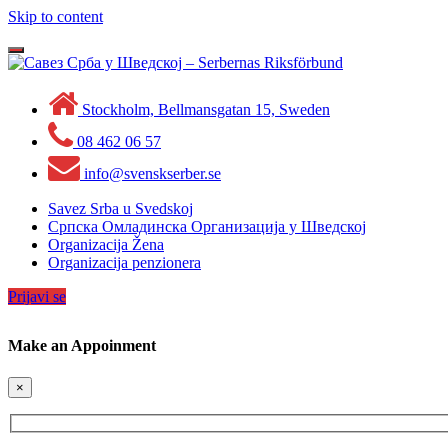
Skip to content
Toggle
navigation
Stockholm, Bellmansgatan 15, Sweden
08 462 06 57
info@svenskserber.se
Savez Srba u Svedskoj
Српска Омладинска Организација у Шведској
Organizacija Žena
Organizacija penzionera
Prijavi se
Make an Appoinment
×