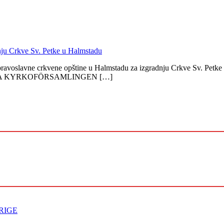
ju Crkve Sv. Petke u Halmstadu
pske pravoslavne crkvene opštine u Halmstadu za izgradnju Crkv
A KYRKOFÖRSAMLINGEN […]
RIGE