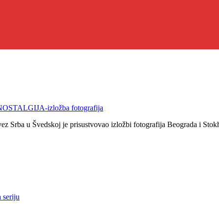
TALGIJA-izložba fotografija
Srba u Švedskoj je prisustvovao izložbi fotografija Beograda i Stokho
 seriju