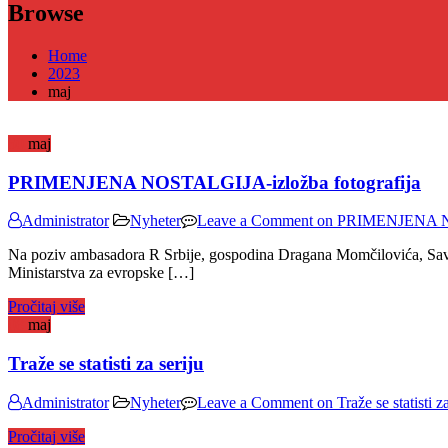
Browse
Home
2023
maj
30
maj
PRIMENJENA NOSTALGIJA-izložba fotografija
Administrator
Nyheter
Leave a Comment
on PRIMENJENA NOS
Na poziv ambasadora R Srbije, gospodina Dragana Momčilovića, Savez 
Ministarstva za evropske […]
Pročitaj više
08
maj
Traže se statisti za seriju
Administrator
Nyheter
Leave a Comment
on Traže se statisti za
Pročitaj više