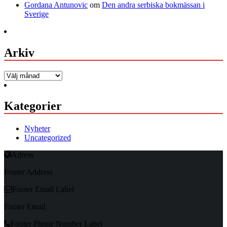
Gordana Antunovic
om
Den andra serbiska bokmässan i
Sverige
Arkiv
Arkiv
Kategorier
Nyheter
Uncategorized
Adress
Footer Address
Footer Email Label
Footer Email
Footer Phone Number Label