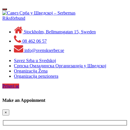
Skip
to
Toggle
content
navigation
Stockholm, Bellmansgatan 15, Sweden
08 462 06 57
info@svenskserber.se
Savez Srba u Svedskoj
Српска Омладинска Организација у Шведској
Organizacija Žena
Organizacija penzionera
Prijavi se
Make an Appoinment
×