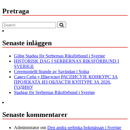
Pretraga
Senaste inläggen
Giltig Stadga för Serbernas Riksförbund i Sverige
HISTORISK DAG I SERBERNAS RIKSFÖRBUND I
SVERIGE
Ceremoniellt firande av Savindan i Solna
Савез Срба у Шведској РАСПИСУЈЕ КОНКУРС ЗА
ПРОЈЕКАТА ИЗ ОБЛАСТИ КУЛТУРЕ ЗА 2026.
ГОДИНУ
Stadgar för Serbernas Riksförbund i Sverige
Senaste kommentarer
Administrator
om
Den andra serbiska bokmässan i Sverige