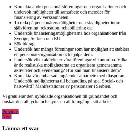
Kontakta andra pensionärsföreningar och organisationer och
undersök möjligheter till samarbete och metoder för
finansiering av verksamheten.
Ta reda på pensionärers rättigheter och skyldigheter inom
självförening, rekreation, rehabilitering etc.
Undersök finansieringsmöjligheterna hos organisationer från
Sverige, Serbien och EU.
Sök bidrag.
Undersök hur många föreningar som har möjlighet att etablera
en pensionärsorganisation och hjälpa dem.
Undersök vilka aktiviteter våra föreningar vill anordna. Vilka
är de realistiska möjligheterna att organisera gemensamma
aktiviteter och evenemang? Hur kan man finansiera dem?
Kontakta vår ambassad angående samarbete med diasporan.
Undersök möjligheterna till behandling på spa. Social- och
hälsovård? Manifestationer av pensionärer i Serbien.
Vi gratulerar den nybildade organisationen till grundandet och
önskar den all lycka och styrelsen all framgång i sitt arbete.
Inläggsnavigering
Previous
Previous
Next
post:
Next
post:
Lämna ett svar