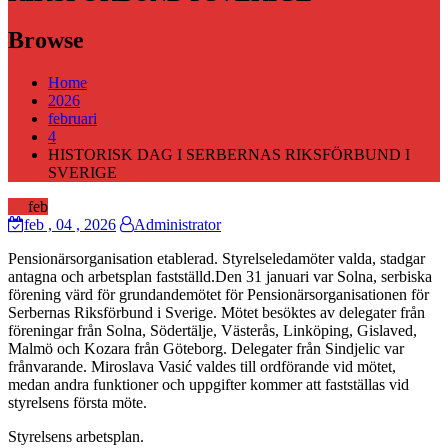
Browse
Home
2026
februari
4
HISTORISK DAG I SERBERNAS RIKSFÖRBUND I
SVERIGE
04
feb
feb
, 04 ,
2026
Administrator
Pensionärsorganisation etablerad. Styrelseledamöter valda, stadgar
antagna och arbetsplan fastställd.Den 31 januari var Solna, serbiska
förening värd för grundandemötet för Pensionärsorganisationen för
Serbernas Riksförbund i Sverige. Mötet besöktes av delegater från
föreningar från Solna, Södertälje, Västerås, Linköping, Gislaved,
Malmö och Kozara från Göteborg. Delegater från Sindjelic var ​​
frånvarande. Miroslava Vasić valdes till ordförande vid mötet,
medan andra funktioner och uppgifter kommer att fastställas vid
styrelsens första möte.
Styrelsens arbetsplan.