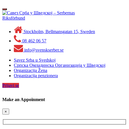
Skip
to
Toggle
content
navigation
Stockholm, Bellmansgatan 15, Sweden
08 462 06 57
info@svenskserber.se
Savez Srba u Svedskoj
Српска Омладинска Организација у Шведској
Organizacija Žena
Organizacija penzionera
Prijavi se
Make an Appoinment
×