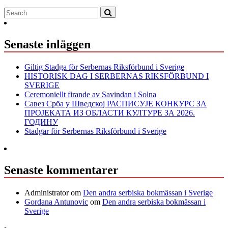
Senaste inläggen
Giltig Stadga för Serbernas Riksförbund i Sverige
HISTORISK DAG I SERBERNAS RIKSFÖRBUND I
SVERIGE
Ceremoniellt firande av Savindan i Solna
Савез Срба у Шведској РАСПИСУЈЕ КОНКУРС ЗА
ПРОЈЕКАТА ИЗ ОБЛАСТИ КУЛТУРЕ ЗА 2026.
ГОДИНУ
Stadgar för Serbernas Riksförbund i Sverige
Senaste kommentarer
Administrator
om
Den andra serbiska bokmässan i Sverige
Gordana Antunovic
om
Den andra serbiska bokmässan i
Sverige