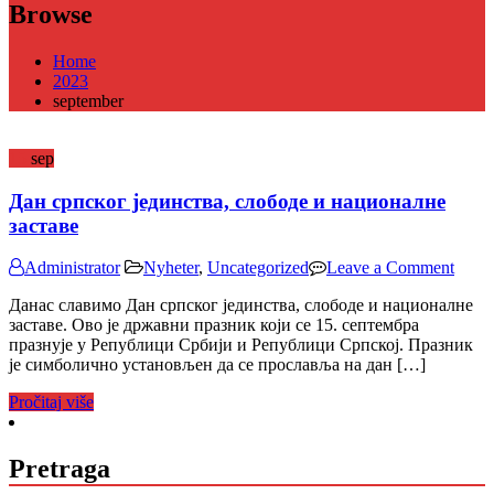
Browse
Home
2023
september
15
sep
Дан српског јединства, слободе и националне
заставе
on
Administrator
Nyheter
,
Uncategorized
Leave a Comment
Дан
Данас славимо Дан српског јединства, слободе и националне
српс
заставе. Ово је државни празник који се 15. септембра
једин
празнује у Републици Србији и Републици Српској. Празник
слоб
је симболично установљен да се прославља на дан […]
и
наци
Pročitaj više
заста
Pretraga