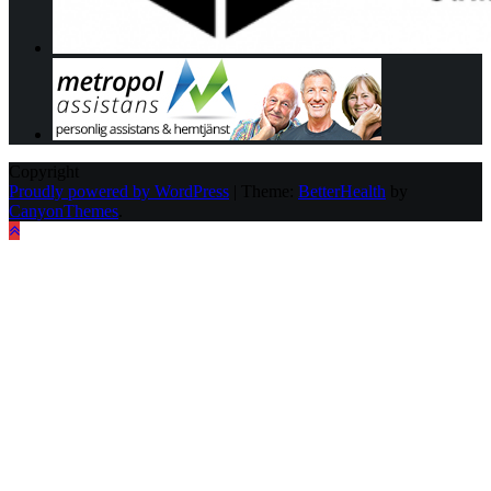
Copyright
Proudly powered by WordPress
|
Theme:
BetterHealth
by
CanyonThemes
.