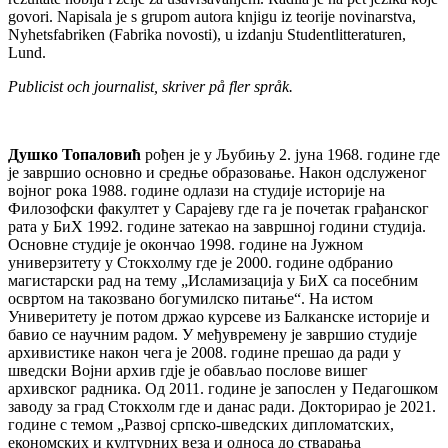
govori. Napisala je s grupom autora knjigu iz teorije novinarstva,
Nyhetsfabriken (Fabrika novosti), u izdanju Studentlitteraturen,
Lund.
Publicist och journalist, skriver på fler språk.
Душко Топаловић
рођен је у Љубињу 2. јуна 1968. године где
је завршио основно и средње образовање. Након одслуженог
војног рока 1988. године одлази на студије историје на
Филозофски факултет у Сарајеву где га је почетак грађанског
рата у БиХ 1992. године затекао на завршној години студијa.
Основне студије је окончао 1998. године на Јужном
универзитету у Стокхолму где је 2000. године одбранио
магистарски рад на тему „Исламизација у БиХ са посебним
освртом на такозвано богумилско питање“. На истом
Универитету је потом држао курсеве из Балканске историје и
бавио се научним радом. У међувремену је завршио студије
архивистике након чега је 2008. године прешао да ради у
шведски Војни архив гдје је обављао послове вишег
архивског радника. Од 2011. године је запослен у Педагошком
заводу за град Стокхолм где и данас ради. Докторирао је 2021.
године с темом „Развој српско-шведских дипломатских,
економских и културних веза и односа до стварања