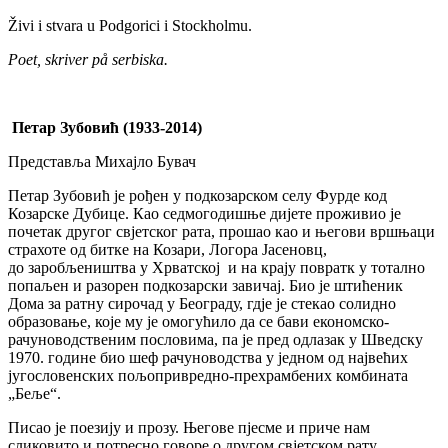
Živi i stvara u Podgorici i Stockholmu.
Poet, skriver på serbiska.
Петар Зубовић (1933-2014)
Представља Михајло Бувач
Петар Зубовић је рођен у подкозарском селу Фурде код
Козарске Дубице. Као седмогодишње дијете проживио је
почетак другог свјетског рата, прошао као и његови вршњаци
страхоте од битке на Козари, Логора Јасеновц,
до заробљеништва у Хрватској и на крају повратк у тотално
попаљен и рaзорен подкозарски завичај. Био је штићеник
Дома за ратну сирочад у Београду, гдје је стекао солидно
образовање, које му је омогућило да се бави економско-
рачуноводственим пословима, па је пред одлазак у Шведску
1970. године био шеф рачуноводства у једном од највећих
југословенских пољопривредно-прехрамбених комбината
„Беље“.
Писао је поезију и прозу. Његове пјесме и приче нам
сликовито и потресно говоре о другом свјетском рату,