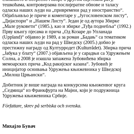
тешкоћама, контроверзама послијератне обнове и таласу
одласка наших људи на „привремени рад у иностранство“.
Објабљивљо је приче и коментаре у „Југословенском листу“,
„Дијаспори“ и „Нашем Листу“. Један је од аутора Збирке
„Мале руковети“ (1985.), као и збирке „Туђа поднебља“ (1992.)
Прву књигу пјесама и прича „Од Козаре до Упланада
(Uppland)“ објавио је 1989, а за роман „Бадањ“ са тематиком
одласка наших људи на рад у Шведску (2005.) добио је
престижну награду од Културродет (Kulturrådet). Збирка прича
„Јабука у блату“ (2007.) објављена је у сарадњи са Удружењем
Солна, а 2008 је изашла запажена Зубовићева збирка
мемоарских прича „Код ракијског казана“. Зубовић је
иницијатор оснивања Удружења књижевника у Шведској
„Милош Црњански“.
Добитник је више награда на конкурсима књиженвог круга
„Седмица“ из Франкфурта на Мајни, који је подружница
Удружења књижевника Србије.
Författare, skrev på serbiska och svenska.
Михајло Бувач