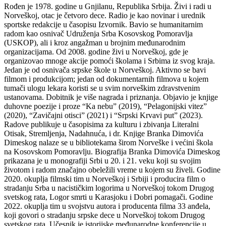
Rođen je 1978. godine u Gnjilanu, Republika Srbija. Živi i radi u
Norveškoj, otac je četvoro dece. Radio je kao novinar i urednik
sportske redakcije u časopisu Izvornik. Bavio se humanitarnim
radom kao osnivač Udruženja Srba Kosovskog Pomoravlja
(USKOP), ali i kroz angažman u brojnim međunarodnim
organizacijama. Od 2008. godine živi u Norveškoj, gde je
organizovao mnoge akcije pomoći školama i Srbima iz svog kraja.
Jedan je od osnivača srpske škole u Norveškoj. Aktivno se bavi
filmom i produkcijom; jedan od dokumentarnih filmova u kojem
tumači ulogu lekara koristi se u svim norveškim zdravstvenim
ustanovama. Dobitnik je više nagrada i priznanja. Objavio je knjige
duhovne poezije i proze “Ka nebu” (2019), “Pelagonijski vitez”
(2020), “Zavičajni otisci” (2021) i “Srpski Krvavi put” (2023).
Radove publikuje u časopisima za kulturu i zbivanja Literalni
Otisak, Stremljenja, Nadahnuća, i dr. Knjige Branka Dimovića
Dimeskog nalaze se u bibliotekama širom Norveške i većini škola
na Kosovskom Pomoravlju. Biografija Branka Dimovića Dimeskog
prikazana je u monografiji Srbi u 20. i 21. veku koji su svojim
životom i radom značajno obeležili vreme u kojem su živeli. Godine
2020. okuplja filmski tim u Norveškoj i Srbiji i producira film o
stradanju Srba u nacističkim logorima u Norveškoj tokom Drugog
svetskog rata, Logor smrti u Karasjoku i Dobri pomagači. Godine
2022. okuplja tim u svojstvu autora i producenta filma 33 anđela,
koji govori o stradanju srpske dece u Norveškoj tokom Drugog
svetskog rata. Učesnik je istorijske međunarodne konferencije u