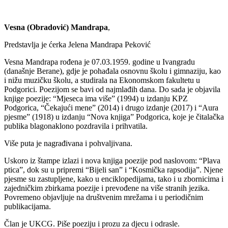
Vesna (Obradović) Mandrapa
,
Predstavlja je ćerka Jelena Mandrapa Peković
Vesna Mandrapa rođena je 07.03.1959. godine u Ivangradu
(današnje Berane), gdje je pohađala osnovnu školu i gimnaziju, kao
i nižu muzičku školu, a studirala na Ekonomskom fakultetu u
Podgorici. Poezijom se bavi od najmlađih dana. Do sada je objavila
knjige poezije: “Mjeseca ima više” (1994) u izdanju KPZ
Podgorica, “Čekajući mene” (2014) i drugo izdanje (2017) i “Aura
pjesme” (1918) u izdanju “Nova knjiga” Podgorica, koje je čitalačka
publika blagonaklono pozdravila i prihvatila.
Više puta je nagrađivana i pohvaljivana.
Uskoro iz štampe izlazi i nova knjiga poezije pod naslovom: “Plava
ptica”, dok su u pripremi “Bijeli san” i “Kosmička rapsodija”. Njene
pjesme su zastupljene, kako u enciklopedijama, tako i u zbornicima i
zajedničkim zbirkama poezije i prevođene na više stranih jezika.
Povremeno objavljuje na društvenim mrežama i u periodičnim
publikacijama.
Član je UKCG. Piše poeziju i prozu za djecu i odrasle.