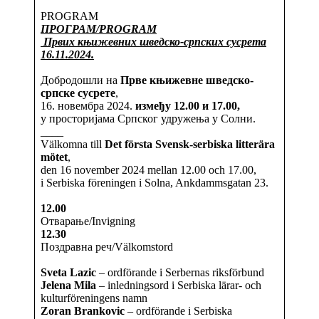
PROGRAM
ПРОГРАМ/PROGRAM
Првих књижевних шведско-српских сусрета
16.11.2024.
Добродошли на
Прве књижевне шведско-
српске сусрете
,
16. новембра 2024.
између 12.00 и 17.00,
у просторијама Српског удружења у Солни.
____
Välkomna till
Det första Svensk-serbiska litterära
mötet
,
den 16 november 2024 mellan 12.00 och 17.00,
i Serbiska föreningen i Solna, Ankdammsgatan 23.
12.00
Oтварање/Invigning
12.30
Поздравна реч/Välkomstord
Sveta Lazic
– ordförande i Serbernas riksförbund
Jelena Mila
– inledningsord i Serbiska lärar- och
kulturföreningens namn
Zoran Brankovic
– ordförande i Serbiska