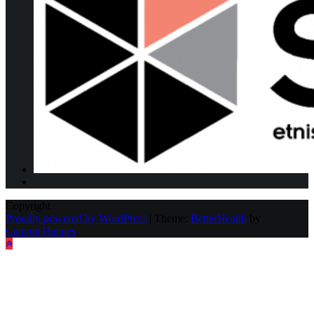
Copyright
Proudly powered by WordPress
|
Theme:
BetterHealth
by
CanyonThemes
.