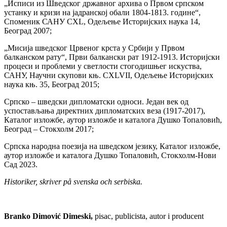
„Исписи из Шведског државног архива о Првом српском
устанку и кризи на јадранској обали 1804-1813. године“,
Споменик САНУ CXL, Одељење Историјских наука 14,
Београд 2007;
„Мисија шведског Црвеног крста у Србији у Првом
балканском рату“, Први балкански рат 1912-1913. Историјски
процеси и проблеми у светлости стогодишњег искуства,
САНУ, Научни скупови књ. CXLVII, Одељење Историјских
наука књ. 35, Београд 2015;
Српско – шведски дипломатски односи. Један век од
успостављања директних дипломатских веза (1917-2017),
Каталог изложбе, аутор изложбе и каталога Душко Топаловић,
Београд – Стокхолм 2017;
Српска народна поезија на шведском језику, Каталог изложбе,
аутор изложбе и каталога Душко Топаловић, Стокхолм-Нови
Сад 2023.
Historiker, skriver på svenska och serbiska.
Branko Dimović Dimeski,
pisac, publicista, autor i producent