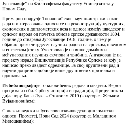
Југославије“ на Филозофском факултету Универзитета у
Новом Саду.
Примарно подручје Топаловићевог научно-истраживачког
рада и интересовања односи се на реконструкцију културних,
економских и дипломатских веза и односа између шведског и
српског народа од почетка обнове српске државности 1804.
године до стварања Југославије 1918. године, о чему је
објавио преко четрдесет научних радова на српском, шведском
и енглеском језику. Учествовао је на више домаћих и
међународних научних скупова и трибина. Ангажован је на
пројекту израде Енциклопедије Републике Српске за коју је
написао преко двадест одреднице. За свој друштвени рад и
научни допринос добио је више друштвених признања и
одликовања.
Из библиографије
Топаловићевих радова издвајамо: Верни
прецима и себи. Срби у историји и традицији, Приручник за
дијаспору, Бања Лука – Стокхолм 2019 (коаутор са Жељком
Вујадиновићем);
Српско-шведски и Југословенско-шведски дипломатски
односи, Прометеј, Нови Сад 2024 (коаутор са Миладином
Милошевићем);