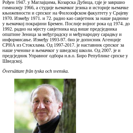
Рођен 1947. у Маглајцима, Козарска Дубица, гдје је завршио
гимназију 1966, а студије њемачког језика и историје њемачке
књижевности и српског на Филозофском факултету у Срајеву
1970. Између 1971. и 72. радио као савјетник за наше раднике
у њемачкој покрајини Бремен. Послије војног рока од 1974. до
1992. радио на мјесту савјетника код више предсједника
општине Зеница за међуградску и међународну сарадњу и
информисање. Између 1993-97. био је дописник Агенције
СРНА из Стокхлама. Од 1997-2017. је наставник српског за
наше ученике и њемачког у шведској школи. Од 2007. је и
предсједник Управног одбора н.в.о. Биро Републике српске у
Шведској.
Översättare från tyska och svenska.