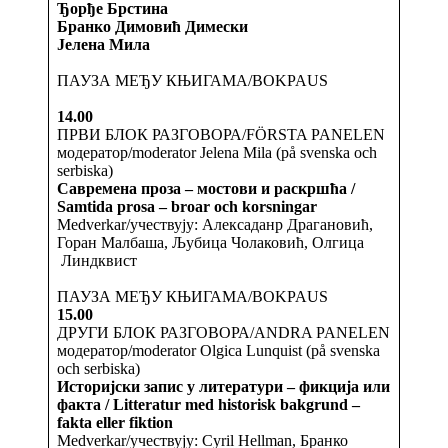
Ђорђе Брстина
Бранко Димовић Димески
Јелена Мила
ПАУЗА МЕЂУ КЊИГАМА/BOKPAUS
14.00
ПРВИ БЛОК РАЗГОВОРА/FÖRSTA PANELEN
модератор/moderator Jelena Mila (på svenska och
serbiska)
Савремена проза – мостови и раскршћа /
Samtida prosa – broar och korsningar
Medverkar/учествују: Алексаданр Драгановић,
Горан Малбаша, Љубица Чолаковић, Олгица
Линдквист
ПАУЗА МЕЂУ КЊИГАМА/BOKPAUS
15.00
ДРУГИ БЛОК РАЗГОВОРА/ANDRA PANELEN
модератор/moderator Olgica Lunquist (på svenska
och serbiska)
Историјски запис у литератури – фикција или
факта / Litteratur med historisk bakgrund –
fakta eller fiktion
Medverkar/учествују: Cyril Hellman, Бранко