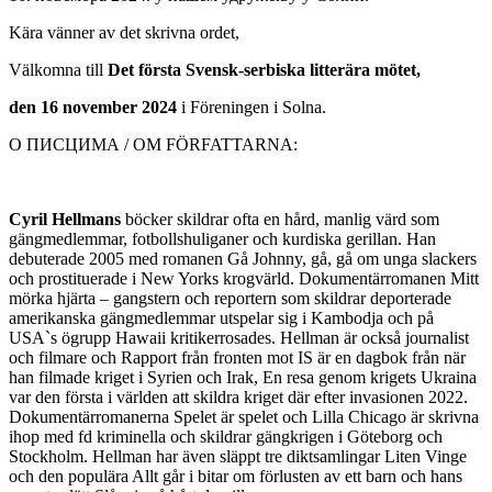
Kära vänner av det skrivna ordet,
Välkomna till
Det första Svensk-serbiska litterära mötet,
den 16 november 2024
i Föreningen i Solna.
О ПИСЦИМА / OM FÖRFATTARNA:
Cyril Hellmans
böcker skildrar ofta en hård, manlig värd som
gängmedlemmar, fotbollshuliganer och kurdiska gerillan. Han
debuterade 2005 med romanen Gå Johnny, gå, gå om unga slackers
och prostituerade i New Yorks krogvärld. Dokumentärromanen Mitt
mörka hjärta – gangstern och reportern som skildrar deporterade
amerikanska gängmedlemmar utspelar sig i Kambodja och på
USA`s ögrupp Hawaii kritikerrosades. Hellman är också journalist
och filmare och Rapport från fronten mot IS är en dagbok från när
han filmade kriget i Syrien och Irak, En resa genom krigets Ukraina
var den första i världen att skildra kriget där efter invasionen 2022.
Dokumentärromanerna Spelet är spelet och Lilla Chicago är skrivna
ihop med fd kriminella och skildrar gängkrigen i Göteborg och
Stockholm. Hellman har även släppt tre diktsamlingar Liten Vinge
och den populära Allt går i bitar om förlusten av ett barn och hans