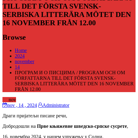
TILL DET FÖRSTA SVENSK-
SERBISKA LITTERÄRA MÖTET DEN
16 NOVEMBER FRÅN 12.00
Browse
Home
2024
november
14
ПРОГРАМ И О ПИСЦИМА / PROGRAM OCH OM
FÖRFATTARNA TILL DET FÖRSTA SVENSK-
SERBISKA LITTERÄRA MÖTET DEN 16 NOVEMBER
FRÅN 12.00
14
nov
nov
, 14 ,
2024
Administrator
Драги пријатељи писане речи,
Добродошли на
Прве књижевне шведско-српске сусрете
,
16. новембра 2024. у нашем удружењу у Солни.