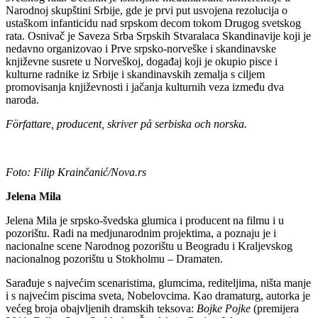
Narodnoj skupštini Srbije, gde je prvi put usvojena rezolucija o
ustaškom infanticidu nad srpskom decom tokom Drugog svetskog
rata. Osnivač je Saveza Srba Srpskih Stvaralaca Skandinavije koji je
nedavno organizovao i Prve srpsko-norveške i skandinavske
književne susrete u Norveškoj, događaj koji je okupio pisce i
kulturne radnike iz Srbije i skandinavskih zemalja s ciljem
promovisanja književnosti i jačanja kulturnih veza između dva
naroda.
Författare, producent, skriver på serbiska och norska.
Foto: Filip Krainčanić/Nova.rs
Jelena Mila
Jelena Mila je srpsko-švedska glumica i producent na filmu i u
pozorištu. Radi na medjunarodnim projektima, a poznaju je i
nacionalne scene Narodnog pozorištu u Beogradu i Kraljevskog
nacionalnog pozorištu u Stokholmu – Dramaten.
Sarađuje s najvećim scenaristima, glumcima, rediteljima, ništa manje
i s najvećim piscima sveta, Nobelovcima. Kao dramaturg, autorka je
većeg broja obajvljenih dramskih teksova:
Bojke Pojke
(premijera