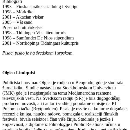
Bibliografi
1993 – Finska språkets ställning i Sverige
1998 – Mörkriket
2001 – Akacian viskar
2005 – Våt sand
Priser och utmärkelser
1998 – Tidningen Vi:s litteraturpris
1998 – Samfundet De Nios stipendium
2001 – Norrköpings Tidningars kulturpris
Pisac, pisao je na švedskom i srpskom.
Olgica Lindquist
Publicista i novinar. Olgica je rodjena u Beogradu, gde je studirala
žurnalistiku. Studije nastavlja na Stockholmskom Univerzitetu
(JMK) gde je i magistrirala na temu Medjunarodna razmena
televizijskih vesti. Na Švedskom radiju (SR) je bila dugogodišnji
producent novosti, ali i autor i voditelj popularne emisije na P1 –
Prelomna tačka (Brytpunkten). Pisala je osvrte na kulturne događaje,
recenzije knjiga, naučne radove, pomagala u realizaciji filmskih
festivala, bivala selektor i član više žirija. Studirala je jezike i
knjizevnost, a diplome iz Filmologije i Public Relations računa u
rezultate hobija i želje za usavršavanjem. Radila je na pet jezika koje