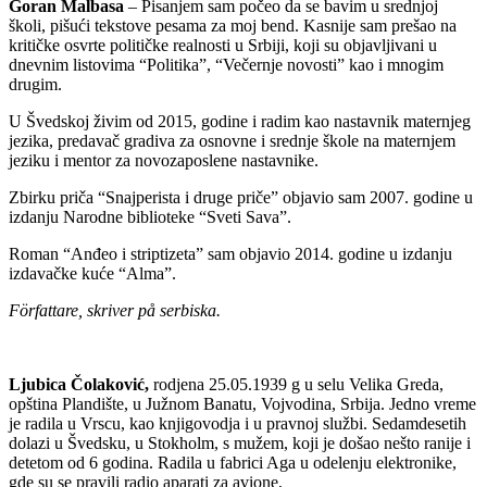
Goran Malbasa
– Pisanjem sam počeo da se bavim u srednjoj
školi, pišući tekstove pesama za moj bend. Kasnije sam prešao na
kritičke osvrte političke realnosti u Srbiji, koji su objavljivani u
dnevnim listovima “Politika”, “Večernje novosti” kao i mnogim
drugim.
U Švedskoj živim od 2015, godine i radim kao nastavnik maternjeg
jezika, predavač gradiva za osnovne i srednje škole na maternjem
jeziku i mentor za novozaposlene nastavnike.
Zbirku priča “Snajperista i druge priče” objavio sam 2007. godine u
izdanju Narodne biblioteke “Sveti Sava”.
Roman “Anđeo i striptizeta” sam objavio 2014. godine u izdanju
izdavačke kuće “Alma”.
Författare, skriver på serbiska.
Ljubica Čolaković,
rodjena 25.05.1939 g u selu Velika Greda,
opština Plandište, u Južnom Banatu, Vojvodina, Srbija. Jedno vreme
je radila u Vrscu, kao knjigovodja i u pravnoj službi. Sedamdesetih
dolazi u Švedsku, u Stokholm, s mužem, koji je došao nešto ranije i
detetom od 6 godina. Radila u fabrici Aga u odelenju elektronike,
gde su se pravili radio aparati za avione,