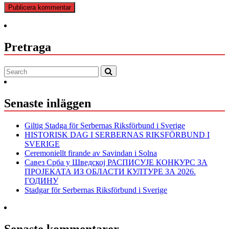
Pretraga
Senaste inläggen
Giltig Stadga för Serbernas Riksförbund i Sverige
HISTORISK DAG I SERBERNAS RIKSFÖRBUND I
SVERIGE
Ceremoniellt firande av Savindan i Solna
Савез Срба у Шведској РАСПИСУЈЕ КОНКУРС ЗА
ПРОЈЕКАТА ИЗ ОБЛАСТИ КУЛТУРЕ ЗА 2026.
ГОДИНУ
Stadgar för Serbernas Riksförbund i Sverige