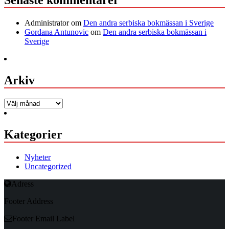
Senaste kommentarer
Administrator
om
Den andra serbiska bokmässan i Sverige
Gordana Antunovic
om
Den andra serbiska bokmässan i
Sverige
Arkiv
Arkiv
Kategorier
Nyheter
Uncategorized
Adress
Footer Address
Footer Email Label