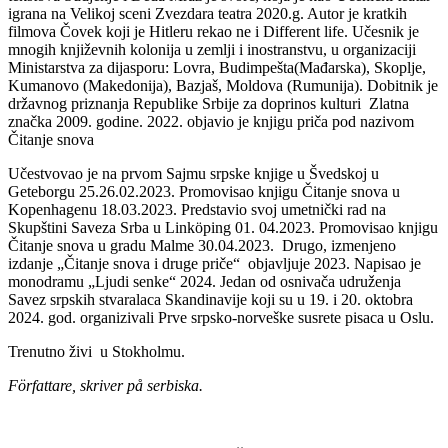
igrana na Velikoj sceni Zvezdara teatra 2020.g. Autor je kratkih
filmova Čovek koji je Hitleru rekao ne i Different life. Učesnik je
mnogih književnih kolonija u zemlji i inostranstvu, u organizaciji
Ministarstva za dijasporu: Lovra, Budimpešta(Mađarska), Skoplje,
Kumanovo (Makedonija), Bazjaš, Moldova (Rumunija). Dobitnik je
državnog priznanja Republike Srbije za doprinos kulturi Zlatna
značka 2009. godine. 2022. objavio je knjigu priča pod nazivom
Čitanje snova
Učestvovao je na prvom Sajmu srpske knjige u Švedskoj u
Geteborgu 25.26.02.2023. Promovisao knjigu Čitanje snova u
Kopenhagenu 18.03.2023. Predstavio svoj umetnički rad na
Skupštini Saveza Srba u Linköping 01. 04.2023. Promovisao knjigu
Čitanje snova u gradu Malme 30.04.2023. Drugo, izmenjeno
izdanje „Čitanje snova i druge priče“ objavljuje 2023. Napisao je
monodramu „Ljudi senke“ 2024. Jedan od osnivača udruženja
Savez srpskih stvaralaca Skandinavije koji su u 19. i 20. oktobra
2024. god. organizivali Prve srpsko-norveške susrete pisaca u Oslu.
Trenutno živi u Stokholmu.
Författare, skriver på serbiska.