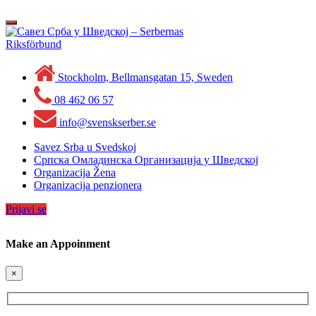
Skip
to
Toggle
content
navigation
Stockholm, Bellmansgatan 15, Sweden
08 462 06 57
info@svenskserber.se
Savez Srba u Svedskoj
Српска Омладинска Организација у Шведској
Organizacija Žena
Organizacija penzionera
Prijavi se
Make an Appoinment
×