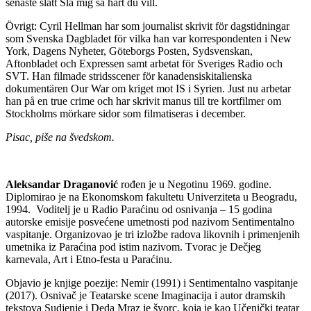
senaste slätt Slå mig så hårt du vill.
Övrigt: Cyril Hellman har som journalist skrivit för dagstidningar
som Svenska Dagbladet för vilka han var korrespondenten i New
York, Dagens Nyheter, Göteborgs Posten, Sydsvenskan,
Aftonbladet och Expressen samt arbetat för Sveriges Radio och
SVT. Han filmade stridsscener för kanadensiskitalienska
dokumentären Our War om kriget mot IS i Syrien. Just nu arbetar
han på en true crime och har skrivit manus till tre kortfilmer om
Stockholms mörkare sidor som filmatiseras i december.
Pisac, piše na švedskom.
Aleksandar Draganović
rođen je u Negotinu 1969. godine.
Diplomirao je na Ekonomskom fakultetu Univerziteta u Beogradu,
1994. Voditelj je u Radio Paraćinu od osnivanja – 15 godina
autorske emisije posvećene umetnosti pod nazivom Sentimentalno
vaspitanje. Organizovao je tri izložbe radova likovnih i primenjenih
umetnika iz Paraćina pod istim nazivom. Tvorac je Dečjeg
karnevala, Art i Etno-festa u Paraćinu.
Objavio je knjige poezije: Nemir (1991) i Sentimentalno vaspitanje
(2017). Osnivač je Teatarske scene Imaginacija i autor dramskih
tekstova Sudjenje i Deda Mraz je švorc, koja je kao Učenički teatar