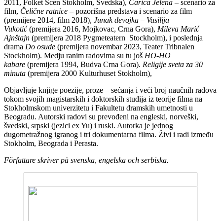
2011, Folket Scen Stokholm, Švedska),
Carica Jelena
– scenario za
film,
Čelične ratnice
– pozorišna predstava i scenario za film
(premijere 2014, film 2018),
Junak đevojka – Vasilija
Vukotić
(premijera 2016, Mojkovac, Crna Gora),
Mileva Marić
Ajnštajn
(premijera 2018 Pygmeteatern Stockholm), i poslednja
drama
Do osude
(premijera novembar 2023, Teater Tribnalen
Stockholm). Medju ranim radovima su tu još
HO-HO
kabare
(premijera 1994, Budva Crna Gora).
Religije sveta za 30
minuta
(premijera 2000 Kulturhuset Stokholm),
Objavljuje knjige poezije, proze – sećanja i veći broj naučnih radova
tokom svojih magistarskih i doktorskih studija iz teorije filma na
Stokholmskom univerzitetu i Fakultetu dramskih umetnosti u
Beogradu. Autorski radovi su prevođeni na engleski, norveški,
švedski, srpski (jezici ex Yu) i ruski. Autorka je jednog
dugometražnog igranog i tri dokumentarna filma. Živi i radi između
Stokholm, Beograda i Perasta.
Författare skriver på svenska, engelska och serbiska.