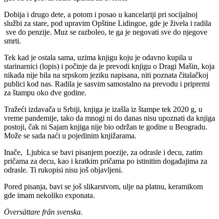
Dobija i drugo dete, a potom i posao u kancelariji pri socijalnoj
službi za stare, pod upravim Opštine Lidingoe, gde je živela i radila
sve do penzije. Muz se razboleo, te ga je negovati sve do njegove
smrti.
Tek kad je ostala sama, uzima knjigu koju je odavno kupila u
starinarnici (lopis) i počinje da je prevodi knjigu o Dragi Mašin, koja
nikada nije bila na srpskom jeziku napisana, niti poznata čitalačkoj
publici kod nas. Radila je sasvim samostalno na prevodu i pripremi
za štampu oko dve godine.
Tražeći izdavača u Srbiji, knjiga je izašla iz štampe tek 2020 g, u
vreme pandemije, tako da mnogi ni do danas nisu upoznati da knjiga
postoji, čak ni Sajam knjiga nije bio održan te godine u Beogradu.
Može se sada naći u pojedinim knjižarama.
Inače, Ljubica se bavi pisanjem poezije, za odrasle i decu, zatim
pričama za decu, kao i kratkim pričama po istinitim događajima za
odrasle. Ti rukopisi nisu još objavljeni.
Pored pisanja, bavi se još slikarstvom, ulje na platnu, keramikom
gde imam nekoliko exponata.
Översättare från svenska.