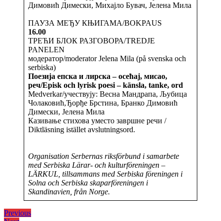
Димовић Димески, Михајло Бувач, Јелена Мила
ПАУЗА МЕЂУ КЊИГАМА/BOKPAUS
16.00
ТРЕЋИ БЛОК РАЗГОВОРА/TREDJE
PANELEN
модератор/moderator Jelena Mila (på svenska och
serbiska)
Поезија епска и лирска – осећај, мисао,
реч/Episk och lyrisk poesi – känsla, tanke, ord
Medverkar/учествују: Весна Мандрапа, Љубица
Чолаковић,Ђорђе Брстина, Бранко Димовић
Димески, Јелена Мила
Казивање стихова уместо завршне речи /
Diktläsning istället avslutningsord.
Organisation Serbernas riksförbund i samarbete
med Serbiska Lärar- och kulturföreningen –
LÄRKUL, tillsammans med Serbiska föreningen i
Solna och Serbiska skaparföreningen i
Skandinavien, från Norge.
Inläggsnavigering
Previous
Previous