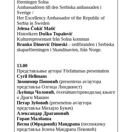
föreningen Solna
Ambassadören till den Serbiska ambassaden i
Sverige /
Her Excellency Ambassador of the Republic of
Serbia in Sweden
Jelena Čukić Matić
Historikern
Duško Topalović
Kulturrepresentant från Solna kommun
Branko Dimović Dimeski
– ordföranden i Serbiska
skaparföreningen i Skandinavien, från Norge.
13.00
Представљање аутора/ Författarnas presentation
Cyril Hellmans
Звонимир Поповић
(presenteras av/аутора
представља Олгица Линдквист)
Љубица Чоловић
, översättare/преводилац књиге
о Драги Машин
Петар Зубовић
(presenetras av/аутора
представља Михајло Бувач)
Александар Драгановић
Горан Малбаша
Весна (Обрадовић) Мандрапа
(песникињу
представља Јелена Мандрапа Пековић)