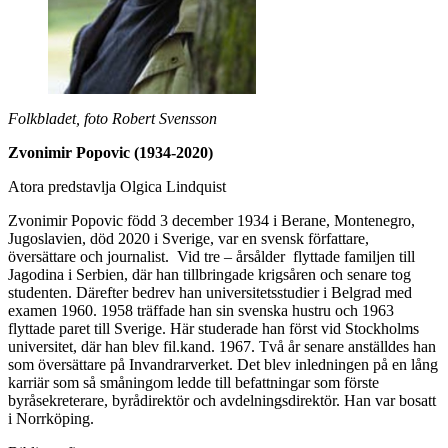
Folkbladet, foto Robert Svensson
Zvonimir Popovic (1934-2020)
Atora predstavlja Olgica Lindquist
Zvonimir Popovic född 3 december 1934 i Berane, Montenegro,
Jugoslavien, död 2020 i Sverige, var en svensk författare,
översättare och journalist. Vid tre – årsålder flyttade familjen till
Jagodina i Serbien, där han tillbringade krigsåren och senare tog
studenten. Därefter bedrev han universitetsstudier i Belgrad med
examen 1960. 1958 träffade han sin svenska hustru och 1963
flyttade paret till Sverige. Här studerade han först vid Stockholms
universitet, där han blev fil.kand. 1967. Två år senare anställdes han
som översättare på Invandrarverket. Det blev inledningen på en lång
karriär som så småningom ledde till befattningar som förste
byråsekreterare, byrådirektör och avdelningsdirektör. Han var bosatt
i Norrköping.