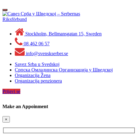
Skip
to
Toggle
content
navigation
Stockholm, Bellmansgatan 15, Sweden
08 462 06 57
info@svenskserber.se
Savez Srba u Svedskoj
Српска Омладинска Организација у Шведској
Organizacija Žena
Organizacija penzionera
Prijavi se
Make an Appoinment
×