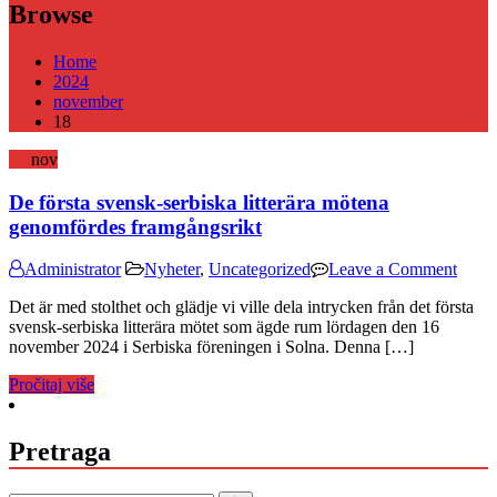
Browse
Home
2024
november
18
18
nov
De första svensk-serbiska litterära mötena
genomfördes framgångsrikt
on
Administrator
Nyheter
,
Uncategorized
Leave a Comment
De
Det är med stolthet och glädje vi ville dela intrycken från det första
första
svensk-serbiska litterära mötet som ägde rum lördagen den 16
svens
november 2024 i Serbiska föreningen i Solna. Denna […]
serbi
litterä
Pročitaj više
möte
geno
framg
Pretraga