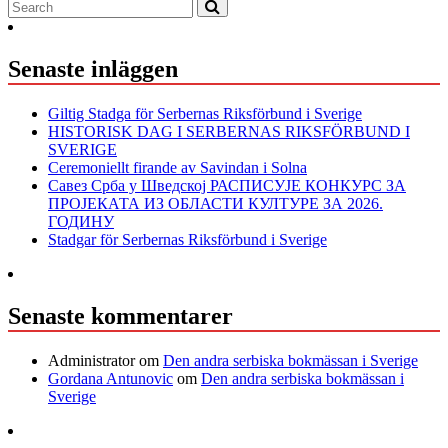
Senaste inläggen
Giltig Stadga för Serbernas Riksförbund i Sverige
HISTORISK DAG I SERBERNAS RIKSFÖRBUND I
SVERIGE
Ceremoniellt firande av Savindan i Solna
Савез Срба у Шведској РАСПИСУЈЕ КОНКУРС ЗА
ПРОЈЕКАТА ИЗ ОБЛАСТИ КУЛТУРЕ ЗА 2026.
ГОДИНУ
Stadgar för Serbernas Riksförbund i Sverige
Senaste kommentarer
Administrator
om
Den andra serbiska bokmässan i Sverige
Gordana Antunovic
om
Den andra serbiska bokmässan i
Sverige