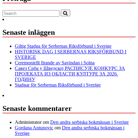
Senaste inläggen
Giltig Stadga för Serbernas Riksförbund i Sverige
HISTORISK DAG I SERBERNAS RIKSFÖRBUND I
SVERIGE
Ceremoniellt firande av Savindan i Solna
Савез Срба у Шведској РАСПИСУЈЕ КОНКУРС ЗА
ПРОЈЕКАТА ИЗ ОБЛАСТИ КУЛТУРЕ ЗА 2026.
ГОДИНУ
Stadgar för Serbernas Riksförbund i Sverige
Senaste kommentarer
Administrator
om
Den andra serbiska bokmässan i Sverige
Gordana Antunovic
om
Den andra serbiska bokmässan i
Sverige