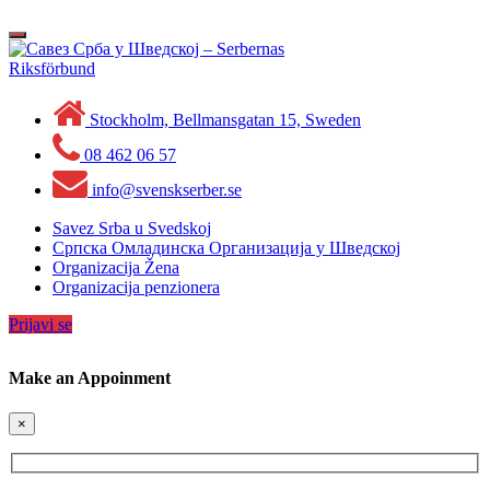
Skip
to
Toggle
content
navigation
Stockholm, Bellmansgatan 15, Sweden
08 462 06 57
info@svenskserber.se
Savez Srba u Svedskoj
Српска Омладинска Организација у Шведској
Organizacija Žena
Organizacija penzionera
Prijavi se
Make an Appoinment
×