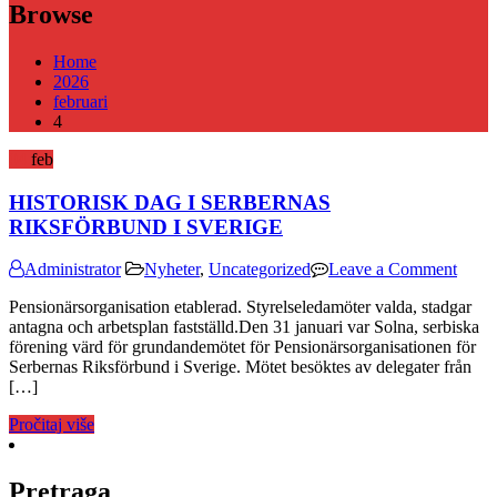
Browse
Home
2026
februari
4
04
feb
HISTORISK DAG I SERBERNAS
RIKSFÖRBUND I SVERIGE
on
Administrator
Nyheter
,
Uncategorized
Leave a Comment
HIS
Pensionärsorganisation etablerad. Styrelseledamöter valda, stadgar
DAG
antagna och arbetsplan fastställd.Den 31 januari var Solna, serbiska
I
förening värd för grundandemötet för Pensionärsorganisationen för
SER
Serbernas Riksförbund i Sverige. Mötet besöktes av delegater från
RIK
[…]
I
SVE
Pročitaj više
Pretraga