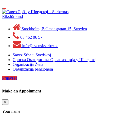
Skip
to
Toggle
content
navigation
Stockholm, Bellmansgatan 15, Sweden
08 462 06 57
info@svenskserber.se
Savez Srba u Svedskoj
Српска Омладинска Организација у Шведској
Organizacija Žena
Organizacija penzionera
Prijavi se
Make an Appoinment
×
Your name