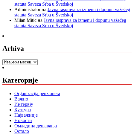
statuta Saveza Srba u Švedskoj
Administrator
на
Javna rasprava za izmenu i dopunu važećeg
statuta Saveza Srba u Švedskoj
Milan Mitic
на
Javna rasprava za izmenu i dopunu važećeg
statuta Saveza Srba u Švedskoj
Arhiva
Arhiva
Категорије
Organizacija penzionera
Важно
Интервју
Култура
Најважније
Новости
Омладина дешавања
Остало