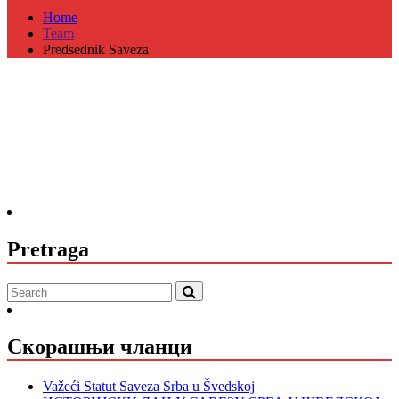
Home
Team
Predsednik Saveza
Pretraga
Скорашњи чланци
Važeći Statut Saveza Srba u Švedskoj