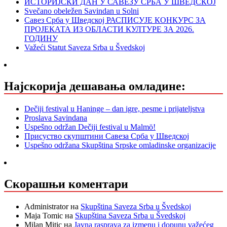
ИСТОРИЈСКИ ДАН У САВЕЗУ СРБА У ШВЕДСКОЈ
Svečano obeležen Savindan u Solni
Савез Срба у Шведској РАСПИСУЈЕ КОНКУРС ЗА
ПРОЈЕКАТА ИЗ ОБЛАСТИ КУЛТУРЕ ЗА 2026.
ГОДИНУ
Važeći Statut Saveza Srba u Švedskoj
Најскорија дешавања омладине:
Dečiji festival u Haninge – dan igre, pesme i prijateljstva
Proslava Savindana
Uspešno održan Dečiji festival u Malmö!
Присуство скупштини Савеза Срба у Шведској
Uspešno održana Skupština Srpske omladinske organizacije
Скорашњи коментари
Administrator
на
Skupština Saveza Srba u Švedskoj
Maja Tomic
на
Skupština Saveza Srba u Švedskoj
Milan Mitic
на
Javna rasprava za izmenu i dopunu važećeg