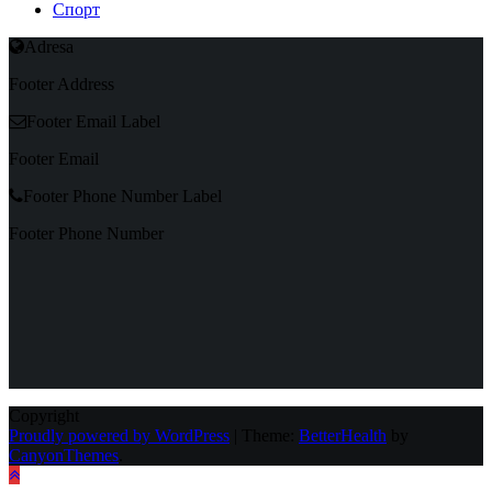
Спорт
Adresa
Footer Address
Footer Email Label
Footer Email
Footer Phone Number Label
Footer Phone Number
Copyright
Proudly powered by WordPress
|
Theme:
BetterHealth
by
CanyonThemes
.