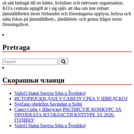
så sätt bidragit till en bättre, livfullare och rättvisare organisation.
KO:s centrala uppgift är i sig själv att öka om inte enbart
jämställdheten inom förbundet och föreningarna upplysa, belysa och
sätta fokus på jämställdhets-, jämlikhets- och genus frågor inom
föreningslivet.
Pretraga
Скорашњи чланци
Važeći Statut Saveza Srba u Švedskoj
ИСТОРИЈСКИ ДАН У САВЕЗУ СРБА У ШВЕДСКОЈ
Svečano obeležen Savindan u Solni
Савез Срба у Шведској РАСПИСУЈЕ КОНКУРС ЗА
ПРОЈЕКАТА ИЗ ОБЛАСТИ КУЛТУРЕ ЗА 2026.
ГОДИНУ
Važeći Statut Saveza Srba u Švedskoj