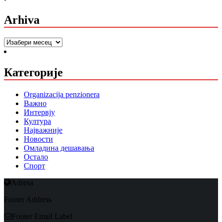
Arhiva
Arhiva
Категорије
Organizacija penzionera
Важно
Интервју
Култура
Најважније
Новости
Омладина дешавања
Остало
Спорт
Adresa
Footer Address
Footer Email Label