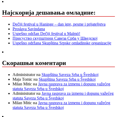
Најскорија дешавања омладине:
Dečiji festival u Haninge – dan igre, pesme i prijateljstva
Proslava Savindana
Uspešno održan Dečiji festival u Malmö!
Присуство скупштини Савеза Срба у Шведској
Uspešno održana Skupština Srpske omladinske organizacije
Скорашњи коментари
Administrator
на
Skupština Saveza Srba u Švedskoj
Maja Tomic
на
Skupština Saveza Srba u Švedskoj
Milan Mitic
на
Javna rasprava za izmenu i dopunu važećeg
statuta Saveza Srba u Švedskoj
Administrator
на
Javna rasprava za izmenu i dopunu važećeg
statuta Saveza Srba u Švedskoj
Milan Mitic
на
Javna rasprava za izmenu i dopunu važećeg
statuta Saveza Srba u Švedskoj