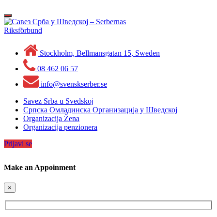
Skip
to
Toggle
content
navigation
Stockholm, Bellmansgatan 15, Sweden
08 462 06 57
info@svenskserber.se
Savez Srba u Svedskoj
Српска Омладинска Организација у Шведској
Organizacija Žena
Organizacija penzionera
Prijavi se
Make an Appoinment
×