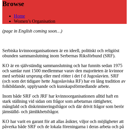
Browse
Home
Women’s Organisation
(page in English coming soon…)
Serbiska kvinnoorganisationen är en ideell, politiskt och religiöst
obunden sammanslutning inom Serbernas Riksförbund (SRF).
KO är en självständig sammanslutning och har funnits sedan 1975
och samlar runt 1500 medlemmar varav den majoriteten är kvinnor
med serbiskt ursprung eller med rötter i det f d Jugoslavien. SRF
(och som det tidigare hette Jugoslaviska RF) har en lång tradition av
folkbildande, upplysande och kunskapsförmedlande arbete.
Inom både SRF och JRF har kvinnoorganisationen alltid haft en
stark ställning vid sidan om frågor som arbetarnas rättigheter,
mångfald och diskrimineringsfrågor och där drivit frågor som berör
jämställd- och jämlikhetsfrågor.
KO har varit en garant för att allas åsikter, viljor och möjligheter att
påverka både SRF och de lokala föreningarna i deras arbeta och på