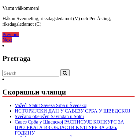
Varmt välkommen!
Håkan Svenneling, riksdagsledamot (V) och Per Åsling,
riksdagsledamot (C)
Кретање
Previous
Previous
Next
post:
Next
чланка
post:
Pretraga
Скорашњи чланци
Važeći Statut Saveza Srba u Švedskoj
ИСТОРИЈСКИ ДАН У САВЕЗУ СРБА У ШВЕДСКОЈ
Svečano obeležen Savindan u Solni
Савез Срба у Шведској РАСПИСУЈЕ КОНКУРС ЗА
ПРОЈЕКАТА ИЗ ОБЛАСТИ КУЛТУРЕ ЗА 2026.
ГОДИНУ