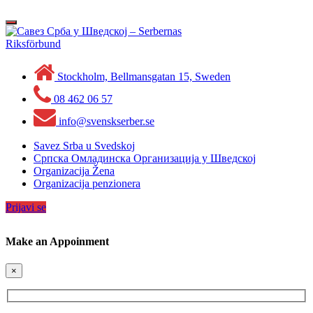
Skip
to
Toggle
content
navigation
Stockholm, Bellmansgatan 15, Sweden
08 462 06 57
info@svenskserber.se
Savez Srba u Svedskoj
Српска Омладинска Организација у Шведској
Organizacija Žena
Organizacija penzionera
Prijavi se
Make an Appoinment
×