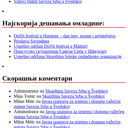
Važeći Statut Saveza Srba u Švedskoj
Најскорија дешавања омладине:
Dečiji festival u Haninge – dan igre, pesme i prijateljstva
Proslava Savindana
Uspešno održan Dečiji festival u Malmö!
Присуство скупштини Савеза Срба у Шведској
Uspešno održana Skupština Srpske omladinske organizacije
Скорашњи коментари
Administrator
на
Skupština Saveza Srba u Švedskoj
Maja Tomic
на
Skupština Saveza Srba u Švedskoj
Milan Mitic
на
Javna rasprava za izmenu i dopunu važećeg
statuta Saveza Srba u Švedskoj
Administrator
на
Javna rasprava za izmenu i dopunu važećeg
statuta Saveza Srba u Švedskoj
Milan Mitic
на
Javna rasprava za izmenu i dopunu važećeg
statuta Saveza Srba u Švedskoj