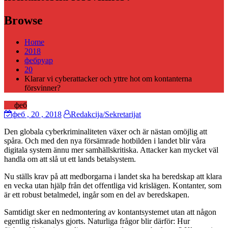
Browse
Home
2018
фебруар
20
Klarar vi cyberattacker och yttre hot om kontanterna
försvinner?
20
феб
феб
, 20 ,
2018
Redakcija/Sekretarijat
Den globala cyberkriminaliteten växer och är nästan omöjlig att
spåra. Och med den nya försämrade hotbilden i landet blir våra
digitala system ännu mer samhällskritiska. Attacker kan mycket väl
handla om att slå ut ett lands betalsystem.
Nu ställs krav på att medborgarna i landet ska ha beredskap att klara
en vecka utan hjälp från det offentliga vid krislägen. Kontanter, som
är ett robust betalmedel, ingår som en del av beredskapen.
Samtidigt sker en nedmontering av kontantsystemet utan att någon
egentlig riskanalys gjorts. Naturliga frågor blir därför: Hur