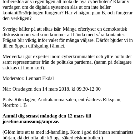
förberedda är vi egentligen att möta de nya cyberhoten? Klarar vi
vardagen om de digitala systemen slås ut om inte heller
kontantförsörjningen fungerar? Har vi någon plan B, och fungerar
den verkligen?
Sverige håller på att slitas isär. Många efterlyser en demokratisk
diskussion om vad som kommer att hända med våra kontanter.
Frågan blir viktig inför valet för många väljare. Därför bjuder vi in
till en öppen utfrågning i ämnet.
Medverkar gör experter inom cyberkriminalitet och yttre hotbilder
samt representanter från de politiska partierna, (namn på deltagare
skickas ut inom kort).
Moderator: Lennart Ekdal
När: Onsdagen den 14 mars 2018, kl 09.30-12.00
Plats: Riksdagen, Andrakammarsalen, entré/adress Riksplan,
Norrbro 1 B
Anmäl dig senast måndag den 12 mars till
josefine.mansson@anpr.se.
(Glöm inte att ta med id-handling. Kom i god tid innan seminariets
början, då det ofta blir kö pga säkerhetskontrollen.)