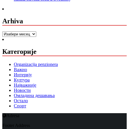
Arhiva
Arhiva
Категорије
Organizacija penzionera
Важно
Интервју
Култура
Најважније
Новости
Омладина дешавања
Остало
Спорт
Adresa
Footer Address