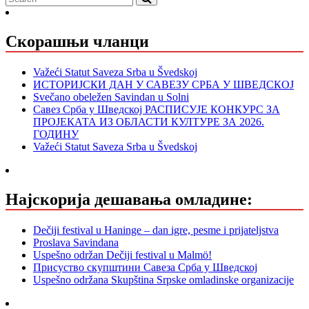
Скорашњи чланци
Važeći Statut Saveza Srba u Švedskoj
ИСТОРИЈСКИ ДАН У САВЕЗУ СРБА У ШВЕДСКОЈ
Svečano obeležen Savindan u Solni
Савез Срба у Шведској РАСПИСУЈЕ КОНКУРС ЗА
ПРОЈЕКАТА ИЗ ОБЛАСТИ КУЛТУРЕ ЗА 2026.
ГОДИНУ
Važeći Statut Saveza Srba u Švedskoj
Најскорија дешавања омладине:
Dečiji festival u Haninge – dan igre, pesme i prijateljstva
Proslava Savindana
Uspešno održan Dečiji festival u Malmö!
Присуство скупштини Савеза Срба у Шведској
Uspešno održana Skupština Srpske omladinske organizacije