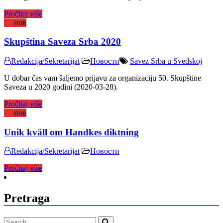
Pročitaj više
12
нов
Skupština Saveza Srba 2020
Redakcija/Sekretarijat
Новости
Savez Srba u Svedskoj
U dobar čas vam šaljemo prijavu za organizaciju 50. Skupštine
Saveza u 2020 godini (2020-03-28).
Pročitaj više
04
нов
Unik kväll om Handkes diktning
Redakcija/Sekretarijat
Новости
Pročitaj više
Pretraga