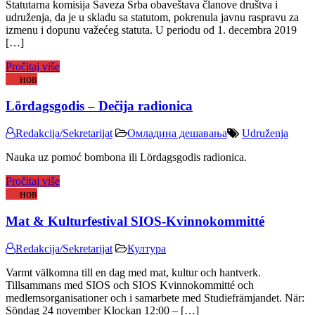
Statutarna komisija Saveza Srba obaveštava članove društva i
udruženja, da je u skladu sa statutom, pokrenula javnu raspravu za
izmenu i dopunu važećeg statuta. U periodu od 1. decembra 2019
[…]
Pročitaj više
25
нов
Lördagsgodis – Dečija radionica
Redakcija/Sekretarijat
Омладина дешавања
Udruženja
Nauka uz pomoć bombona ili Lördagsgodis radionica.
Pročitaj više
19
нов
Mat & Kulturfestival SIOS-Kvinnokommitté
Redakcija/Sekretarijat
Култура
Varmt välkomna till en dag med mat, kultur och hantverk.
Tillsammans med SIOS och SIOS Kvinnokommitté och
medlemsorganisationer och i samarbete med Studiefrämjandet. När:
Söndag 24 november Klockan 12:00 – […]