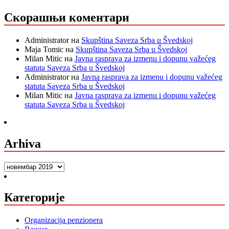
Скорашњи коментари
Administrator
на
Skupština Saveza Srba u Švedskoj
Maja Tomic
на
Skupština Saveza Srba u Švedskoj
Milan Mitic
на
Javna rasprava za izmenu i dopunu važećeg
statuta Saveza Srba u Švedskoj
Administrator
на
Javna rasprava za izmenu i dopunu važećeg
statuta Saveza Srba u Švedskoj
Milan Mitic
на
Javna rasprava za izmenu i dopunu važećeg
statuta Saveza Srba u Švedskoj
Arhiva
Arhiva
Категорије
Organizacija penzionera