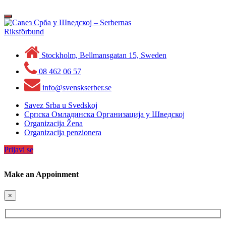
Skip
to
Toggle
content
navigation
Stockholm, Bellmansgatan 15, Sweden
08 462 06 57
info@svenskserber.se
Savez Srba u Svedskoj
Српска Омладинска Организација у Шведској
Organizacija Žena
Organizacija penzionera
Prijavi se
Make an Appoinment
×