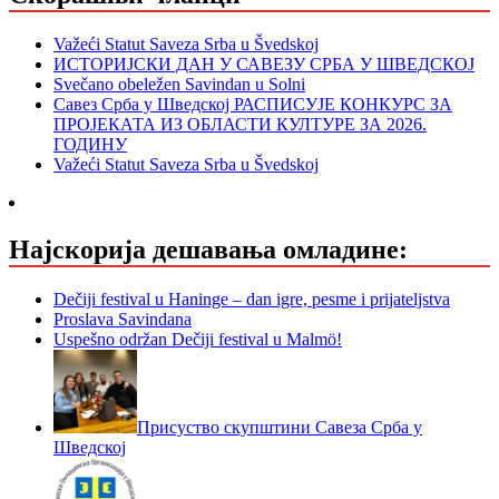
Važeći Statut Saveza Srba u Švedskoj
ИСТОРИЈСКИ ДАН У САВЕЗУ СРБА У ШВЕДСКОЈ
Svečano obeležen Savindan u Solni
Савез Срба у Шведској РАСПИСУЈЕ КОНКУРС ЗА
ПРОЈЕКАТА ИЗ ОБЛАСТИ КУЛТУРЕ ЗА 2026.
ГОДИНУ
Važeći Statut Saveza Srba u Švedskoj
Најскорија дешавања омладине:
Dečiji festival u Haninge – dan igre, pesme i prijateljstva
Proslava Savindana
Uspešno održan Dečiji festival u Malmö!
Присуство скупштини Савеза Срба у
Шведској