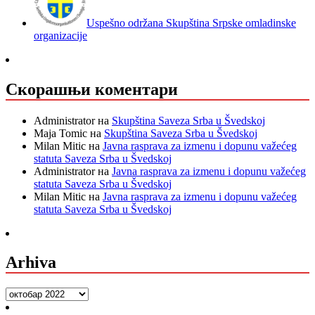
Uspešno održana Skupština Srpske omladinske
organizacije
Скорашњи коментари
Administrator
на
Skupština Saveza Srba u Švedskoj
Maja Tomic
на
Skupština Saveza Srba u Švedskoj
Milan Mitic
на
Javna rasprava za izmenu i dopunu važećeg
statuta Saveza Srba u Švedskoj
Administrator
на
Javna rasprava za izmenu i dopunu važećeg
statuta Saveza Srba u Švedskoj
Milan Mitic
на
Javna rasprava za izmenu i dopunu važećeg
statuta Saveza Srba u Švedskoj
Arhiva
Arhiva