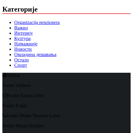
Категорије
Organizacija penzionera
Важно
Интервју
Култура
Најважније
Новости
Омладина дешавања
Остало
Спорт
Adresa
Footer Address
Footer Email Label
Footer Email
Footer Phone Number Label
Footer Phone Number