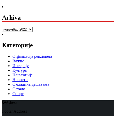
Arhiva
Arhiva
Категорије
Organizacija penzionera
Важно
Интервју
Култура
Најважније
Новости
Омладина дешавања
Остало
Спорт
Adresa
Footer Address