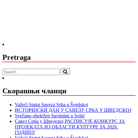
Pretraga
Скорашњи чланци
Važeći Statut Saveza Srba u Švedskoj
ИСТОРИЈСКИ ДАН У САВЕЗУ СРБА У ШВЕДСКОЈ
Svečano obeležen Savindan u Solni
Савез Срба у Шведској РАСПИСУЈЕ КОНКУРС ЗА
ПРОЈЕКАТА ИЗ ОБЛАСТИ КУЛТУРЕ ЗА 2026.
ГОДИНУ
Važeći Statut Saveza Srba u Švedskoj