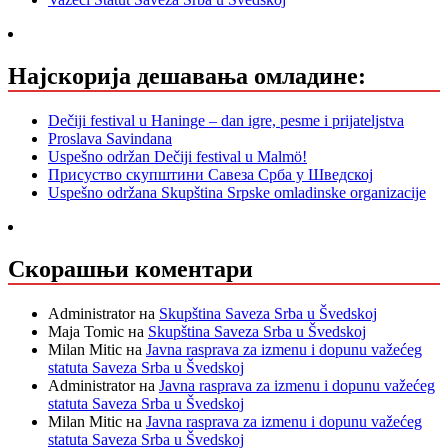
Најскорија дешавања омладине:
Dečiji festival u Haninge – dan igre, pesme i prijateljstva
Proslava Savindana
Uspešno održan Dečiji festival u Malmö!
Присуство скупштини Савеза Срба у Шведској
Uspešno održana Skupština Srpske omladinske organizacije
Скорашњи коментари
Administrator
на
Skupština Saveza Srba u Švedskoj
Maja Tomic
на
Skupština Saveza Srba u Švedskoj
Milan Mitic
на
Javna rasprava za izmenu i dopunu važećeg
statuta Saveza Srba u Švedskoj
Administrator
на
Javna rasprava za izmenu i dopunu važećeg
statuta Saveza Srba u Švedskoj
Milan Mitic
на
Javna rasprava za izmenu i dopunu važećeg
statuta Saveza Srba u Švedskoj