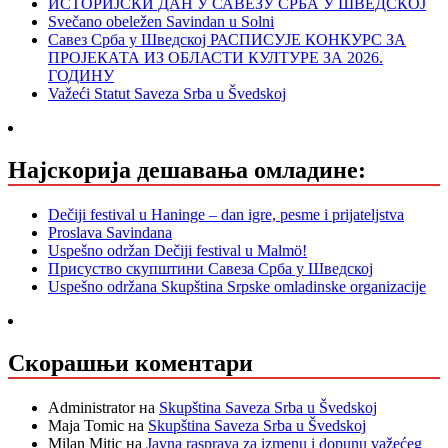
ИСТОРИЈСКИ ДАН У САВЕЗУ СРБА У ШВЕДСКОЈ
Svečano obeležen Savindan u Solni
Савез Срба у Шведској РАСПИСУЈЕ КОНКУРС ЗА
ПРОЈЕКАТА ИЗ ОБЛАСТИ КУЛТУРЕ ЗА 2026.
ГОДИНУ
Važeći Statut Saveza Srba u Švedskoj
Најскорија дешавања омладине:
Dečiji festival u Haninge – dan igre, pesme i prijateljstva
Proslava Savindana
Uspešno održan Dečiji festival u Malmö!
Присуство скупштини Савеза Срба у Шведској
Uspešno održana Skupština Srpske omladinske organizacije
Скорашњи коментари
Administrator
на
Skupština Saveza Srba u Švedskoj
Maja Tomic
на
Skupština Saveza Srba u Švedskoj
Milan Mitic
на
Javna rasprava za izmenu i dopunu važećeg