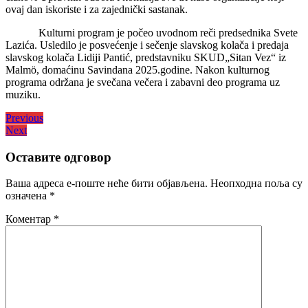
ovaj dan iskoriste i za zajednički sastanak.
Kulturni program je počeo uvodnom reči predsednika Svete
Lazića. Usledilo je posvećenje i sečenje slavskog kolača i predaja
slavskog kolača Lidiji Pantić, predstavniku SKUD„Sitan Vez“ iz
Malmö, domaćinu Savindana 2025.godine. Nakon kulturnog
programa održana je svečana večera i zabavni deo programa uz
muziku.
Кретање
Previous
Previous
Next
post:
Next
чланка
post:
Оставите одговор
Ваша адреса е-поште неће бити објављена.
Неопходна поља су
означена
*
Коментар
*