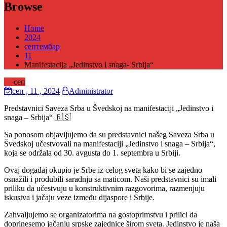
Browse
Home
2024
септембар
11
Manifestacija „Jedinstvo i snaga- Srbija“
11
сеп
сеп
, 11 ,
2024
Administrator
Predstavnici Saveza Srba u Švedskoj na manifestaciji „Jedinstvo i
snaga – Srbija“ 🇷🇸
Sa ponosom objavljujemo da su predstavnici našeg Saveza Srba u
Švedskoj učestvovali na manifestaciji „Jedinstvo i snaga – Srbija“,
koja se održala od 30. avgusta do 1. septembra u Srbiji.
Ovaj događaj okupio je Srbe iz celog sveta kako bi se zajedno
osnažili i produbili saradnju sa maticom. Naši predstavnici su imali
priliku da učestvuju u konstruktivnim razgovorima, razmenjuju
iskustva i jačaju veze između dijaspore i Srbije.
Zahvaljujemo se organizatorima na gostoprimstvu i prilici da
doprinesemo jačanju srpske zajednice širom sveta. Jedinstvo je naša