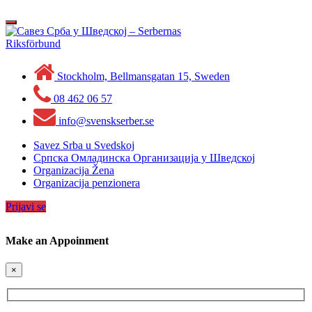
Skip
to
Toggle
content
navigation
Stockholm, Bellmansgatan 15, Sweden
08 462 06 57
info@svenskserber.se
Savez Srba u Svedskoj
Српска Омладинска Организација у Шведској
Organizacija Žena
Organizacija penzionera
Prijavi se
Make an Appoinment
×