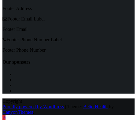
Footer Address
Footer Email Label
Footer Email
Footer Phone Number Label
Footer Phone Number
Our sponsors
Copyright
Proudly powered by WordPress
|
Theme:
BetterHealth
by
CanyonThemes
.