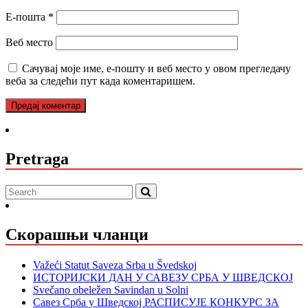
Е-пошта
*
Веб место
Сачувај моје име, е-пошту и веб место у овом прегледачу
веба за следећи пут када коментаришем.
Pretraga
Скорашњи чланци
Važeći Statut Saveza Srba u Švedskoj
ИСТОРИЈСКИ ДАН У САВЕЗУ СРБА У ШВЕДСКОЈ
Svečano obeležen Savindan u Solni
Савез Срба у Шведској РАСПИСУЈЕ КОНКУРС ЗА