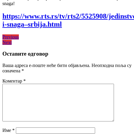
snaga!
https://www.rts.rs/tv/rts2/5525908/jedinstv
i-snaga–srbija.html
Кретање
Previous
Previous
Next
post:
Next
чланка
post:
Оставите одговор
Ваша адреса е-поште неће бити објављена.
Неопходна поља су
означена
*
Коментар
*
Име
*