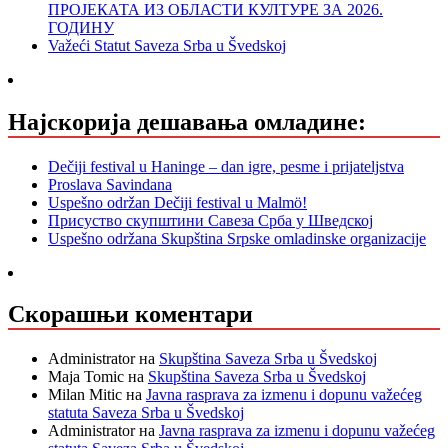
ПРОЈЕКАТА ИЗ ОБЛАСТИ КУЛТУРЕ ЗА 2026.
ГОДИНУ
Važeći Statut Saveza Srba u Švedskoj
Најскорија дешавања омладине:
Dečiji festival u Haninge – dan igre, pesme i prijateljstva
Proslava Savindana
Uspešno održan Dečiji festival u Malmö!
Присуство скупштини Савеза Срба у Шведској
Uspešno održana Skupština Srpske omladinske organizacije
Скорашњи коментари
Administrator
на
Skupština Saveza Srba u Švedskoj
Maja Tomic
на
Skupština Saveza Srba u Švedskoj
Milan Mitic
на
Javna rasprava za izmenu i dopunu važećeg
statuta Saveza Srba u Švedskoj
Administrator
на
Javna rasprava za izmenu i dopunu važećeg