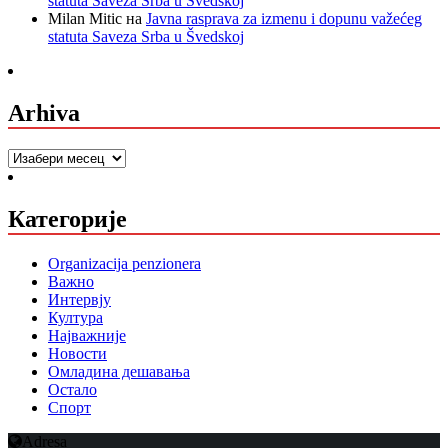
statuta Saveza Srba u Švedskoj
Milan Mitic
на
Javna rasprava za izmenu i dopunu važećeg
statuta Saveza Srba u Švedskoj
Arhiva
Arhiva
Категорије
Organizacija penzionera
Важно
Интервју
Култура
Најважније
Новости
Омладина дешавања
Остало
Спорт
Adresa