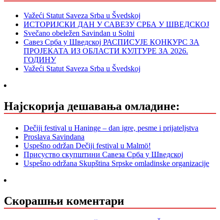
Važeći Statut Saveza Srba u Švedskoj
ИСТОРИЈСКИ ДАН У САВЕЗУ СРБА У ШВЕДСКОЈ
Svečano obeležen Savindan u Solni
Савез Срба у Шведској РАСПИСУЈЕ КОНКУРС ЗА
ПРОЈЕКАТА ИЗ ОБЛАСТИ КУЛТУРЕ ЗА 2026.
ГОДИНУ
Važeći Statut Saveza Srba u Švedskoj
Најскорија дешавања омладине:
Dečiji festival u Haninge – dan igre, pesme i prijateljstva
Proslava Savindana
Uspešno održan Dečiji festival u Malmö!
Присуство скупштини Савеза Срба у Шведској
Uspešno održana Skupština Srpske omladinske organizacije
Скорашњи коментари