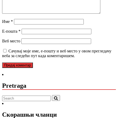
Име
*
Е-пошта
*
Веб место
Сачувај моје име, е-пошту и веб место у овом прегледачу
веба за следећи пут када коментаришем.
Pretraga
Скорашњи чланци