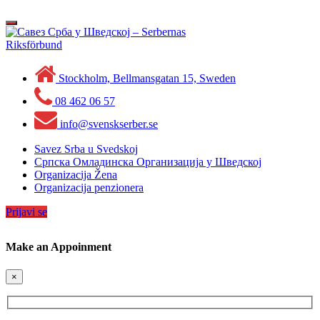
Skip
to
Toggle
content
navigation
Stockholm, Bellmansgatan 15, Sweden
08 462 06 57
info@svenskserber.se
Savez Srba u Svedskoj
Српска Омладинска Организација у Шведској
Organizacija Žena
Organizacija penzionera
Prijavi se
Make an Appoinment
×