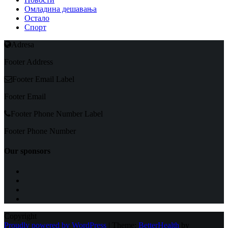
Омладина дешавања
Остало
Спорт
Adresa
Footer Address
Footer Email Label
Footer Email
Footer Phone Number Label
Footer Phone Number
Our sponsors
Copyright
Proudly powered by WordPress
|
Theme:
BetterHealth
by