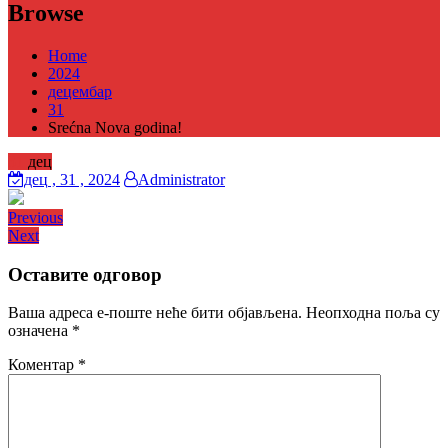
Browse
Home
2024
децембар
31
Srećna Nova godina!
31
дец
дец
, 31 ,
2024
Administrator
Кретање
Previous
Previous
Next
post:
Next
чланка
post:
Оставите одговор
Ваша адреса е-поште неће бити објављена.
Неопходна поља су
означена
*
Коментар
*