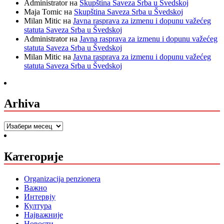
Administrator
на
Skupština Saveza Srba u Švedskoj
Maja Tomic
на
Skupština Saveza Srba u Švedskoj
Milan Mitic
на
Javna rasprava za izmenu i dopunu važećeg
statuta Saveza Srba u Švedskoj
Administrator
на
Javna rasprava za izmenu i dopunu važećeg
statuta Saveza Srba u Švedskoj
Milan Mitic
на
Javna rasprava za izmenu i dopunu važećeg
statuta Saveza Srba u Švedskoj
Arhiva
Arhiva
Категорије
Organizacija penzionera
Важно
Интервју
Култура
Најважније
Новости