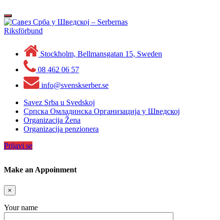
Skip
to
Toggle
content
navigation
Stockholm, Bellmansgatan 15, Sweden
08 462 06 57
info@svenskserber.se
Savez Srba u Svedskoj
Српска Омладинска Организација у Шведској
Organizacija Žena
Organizacija penzionera
Prijavi se
Make an Appoinment
×
Your name