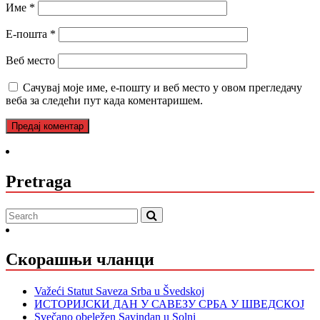
Име
*
Е-пошта
*
Веб место
Сачувај моје име, е-пошту и веб место у овом прегледачу
веба за следећи пут када коментаришем.
Pretraga
Скорашњи чланци
Važeći Statut Saveza Srba u Švedskoj
ИСТОРИЈСКИ ДАН У САВЕЗУ СРБА У ШВЕДСКОЈ
Svečano obeležen Savindan u Solni