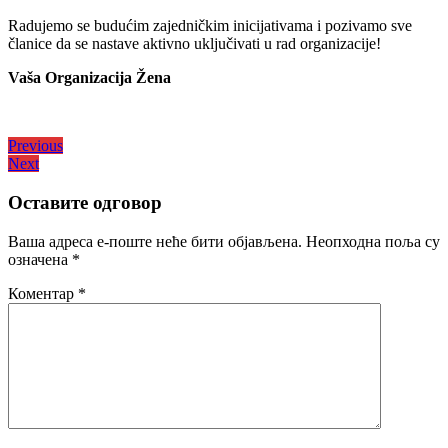
Radujemo se budućim zajedničkim inicijativama i pozivamo sve
članice da se nastave aktivno uključivati u rad organizacije!
Vaša Organizacija Žena
Кретање
Previous
Previous
Next
post:
Next
чланка
post:
Оставите одговор
Ваша адреса е-поште неће бити објављена.
Неопходна поља су
означена
*
Коментар
*