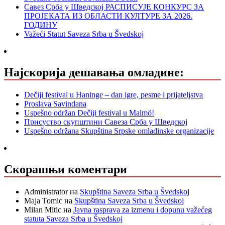
Савез Срба у Шведској РАСПИСУЈЕ КОНКУРС ЗА
ПРОЈЕКАТА ИЗ ОБЛАСТИ КУЛТУРЕ ЗА 2026.
ГОДИНУ
Važeći Statut Saveza Srba u Švedskoj
Најскорија дешавања омладине:
Dečiji festival u Haninge – dan igre, pesme i prijateljstva
Proslava Savindana
Uspešno održan Dečiji festival u Malmö!
Присуство скупштини Савеза Срба у Шведској
Uspešno održana Skupština Srpske omladinske organizacije
Скорашњи коментари
Administrator
на
Skupština Saveza Srba u Švedskoj
Maja Tomic
на
Skupština Saveza Srba u Švedskoj
Milan Mitic
на
Javna rasprava za izmenu i dopunu važećeg
statuta Saveza Srba u Švedskoj