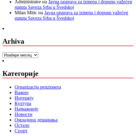
Administrator
на
Javna rasprava za izmenu i dopunu važećeg
statuta Saveza Srba u Švedskoj
Milan Mitic
на
Javna rasprava za izmenu i dopunu važećeg
statuta Saveza Srba u Švedskoj
Arhiva
Arhiva
Категорије
Organizacija penzionera
Важно
Интервју
Култура
Најважније
Новости
Омладина дешавања
Остало
Спорт