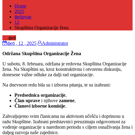
Home
2025
фебруар
12
Skupština Organizacije žena
12
феб
феб
, 12 ,
2025
Administrator
Održana Skupština Organizacije Žena
U subotu, 8. februara, održana je redovna Skupština Organizacije
žena. Na Skupštini su, kroz konstruktivnu i otvorenu diskusiju,
donesene važne odluke za dalji rad organizacije.
Na dnevnom redu bila su i izborna pitanja, te su izabrani:
Predsednica organizacije
,
Član uprave
i njihove
zamene
,
Članovi izborne komisije
.
Zahvaljujemo svim članicama na aktivnom učešću i doprinosu u
radu Skupštine. Izabrani predstavnici preuzimaju odgovornost za
vođenje organizacije u narednom periodu s ciljem osnaživanja žena i
daljeg razvoja naše zajednice.