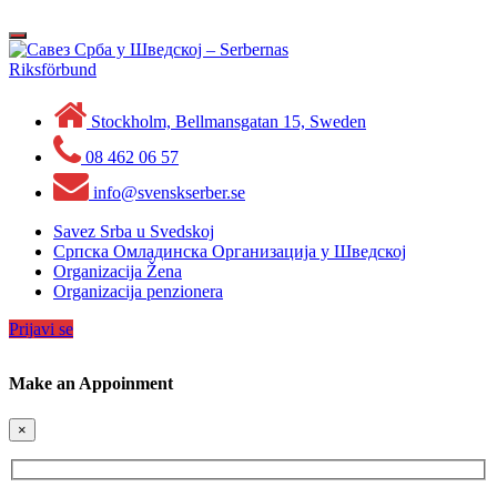
Skip
to
Toggle
content
navigation
Stockholm, Bellmansgatan 15, Sweden
08 462 06 57
info@svenskserber.se
Savez Srba u Svedskoj
Српска Омладинска Организација у Шведској
Organizacija Žena
Organizacija penzionera
Prijavi se
Make an Appoinment
×