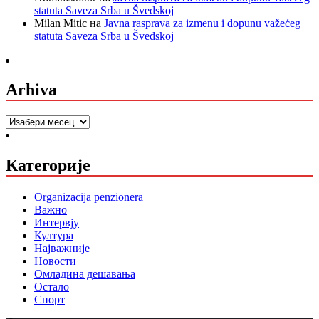
statuta Saveza Srba u Švedskoj
Milan Mitic
на
Javna rasprava za izmenu i dopunu važećeg
statuta Saveza Srba u Švedskoj
Arhiva
Arhiva
Категорије
Organizacija penzionera
Важно
Интервју
Култура
Најважније
Новости
Омладина дешавања
Остало
Спорт