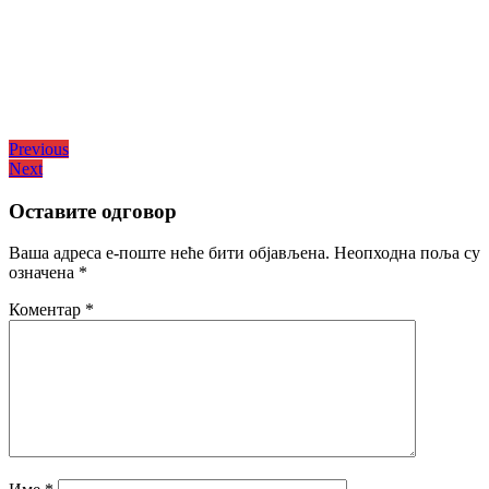
Кретање
Previous
Previous
Next
post:
Next
чланка
post:
Оставите одговор
Ваша адреса е-поште неће бити објављена.
Неопходна поља су
означена
*
Коментар
*