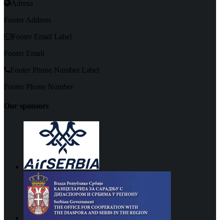
Adresa
Footer Address
Footer Email Label
Footer Email
Footer Phone Number Label
Footer Phone Number
Our sponsors