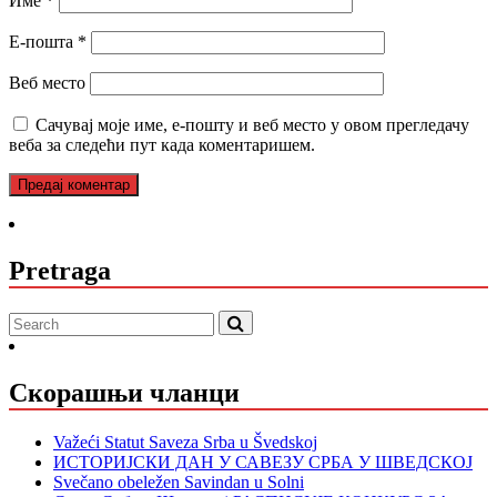
Име
*
Е-пошта
*
Веб место
Сачувај моје име, е-пошту и веб место у овом прегледачу
веба за следећи пут када коментаришем.
Pretraga
Скорашњи чланци
Važeći Statut Saveza Srba u Švedskoj
ИСТОРИЈСКИ ДАН У САВЕЗУ СРБА У ШВЕДСКОЈ
Svečano obeležen Savindan u Solni