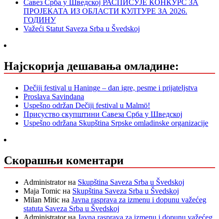
Савез Срба у Шведској РАСПИСУЈЕ КОНКУРС ЗА
ПРОЈЕКАТА ИЗ ОБЛАСТИ КУЛТУРЕ ЗА 2026.
ГОДИНУ
Važeći Statut Saveza Srba u Švedskoj
Најскорија дешавања омладине:
Dečiji festival u Haninge – dan igre, pesme i prijateljstva
Proslava Savindana
Uspešno održan Dečiji festival u Malmö!
Присуство скупштини Савеза Срба у Шведској
Uspešno održana Skupština Srpske omladinske organizacije
Скорашњи коментари
Administrator
на
Skupština Saveza Srba u Švedskoj
Maja Tomic
на
Skupština Saveza Srba u Švedskoj
Milan Mitic
на
Javna rasprava za izmenu i dopunu važećeg
statuta Saveza Srba u Švedskoj
Administrator
на
Javna rasprava za izmenu i dopunu važećeg