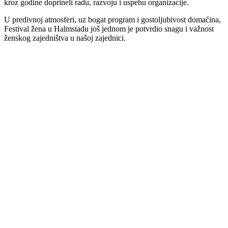
kroz godine doprineli radu, razvoju i uspehu organizacije.
U predivnoj atmosferi, uz bogat program i gostoljubivost domaćina,
Festival žena u Halmstadu još jednom je potvrdio snagu i važnost
ženskog zajedništva u našoj zajednici.