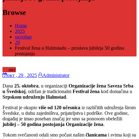
Browse
Home
2025
октобар
29
Festival žena u Halmstadu – proslava jubileja 50 godina
postojanja
29
окт
окт
, 29 ,
2025
Administrator
Dana
25. oktobra
, u organizaciji
Organizacije žena Saveza Srba
u Švedskoj
, održan je tradicionalni
Festival žena
kod domaćina u
Srpskom udruženju Halmstad
.
Festival je okupio
više od 120 učesnica
iz različitih udruženja širom
Švedske, u duhu zajedništva, prijateljstva i podrške. Ove godine,
događaj je imao poseban značaj jer smo sa ponosom obeležili
jubilej – 50 godina postojanja Organizacije žena
.
Tokom svečanosti odali smo počast našim
članicama
i svima koji su