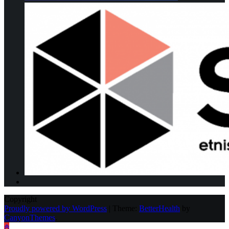
Copyright
Proudly powered by WordPress
|
Theme:
BetterHealth
by
CanyonThemes
.