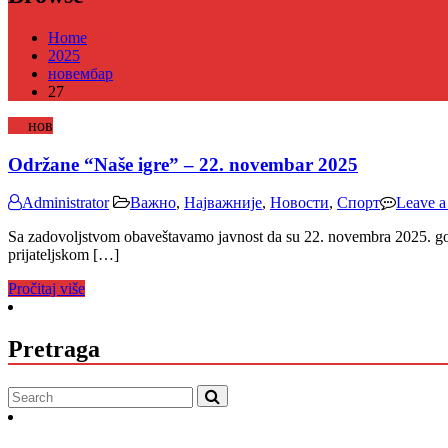
Home
2025
новембар
27
27
нов
Održane “Naše igre” – 22. novembar 2025
Administrator
Важно
,
Најважније
,
Новости
,
Спорт
Leave 
Sa zadovoljstvom obaveštavamo javnost da su 22. novembra 2025. godi
prijateljskom […]
Pročitaj više
Pretraga