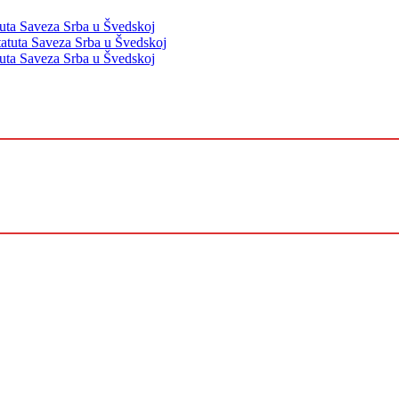
tuta Saveza Srba u Švedskoj
tatuta Saveza Srba u Švedskoj
tuta Saveza Srba u Švedskoj