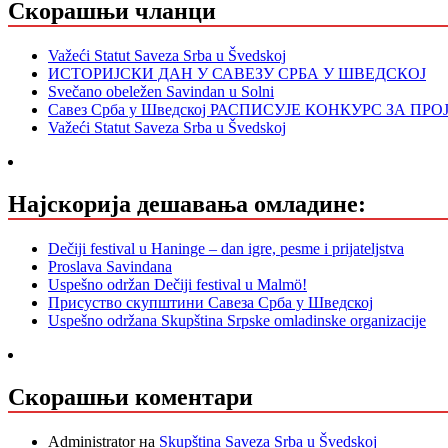
Скорашњи чланци
Važeći Statut Saveza Srba u Švedskoj
ИСТОРИЈСКИ ДАН У САВЕЗУ СРБА У ШВЕДСКОЈ
Svečano obeležen Savindan u Solni
Савез Срба у Шведској РАСПИСУЈЕ КОНКУРС ЗА ПР
Važeći Statut Saveza Srba u Švedskoj
Најскорија дешавања омладине:
Dečiji festival u Haninge – dan igre, pesme i prijateljstva
Proslava Savindana
Uspešno održan Dečiji festival u Malmö!
Присуство скупштини Савеза Срба у Шведској
Uspešno održana Skupština Srpske omladinske organizacije
Скорашњи коментари
Administrator
на
Skupština Saveza Srba u Švedskoj