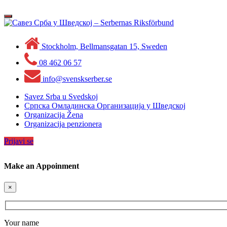
Skip
to
Toggle
content
navigation
Stockholm, Bellmansgatan 15, Sweden
08 462 06 57
info@svenskserber.se
Savez Srba u Svedskoj
Српска Омладинска Организација у Шведској
Organizacija Žena
Organizacija penzionera
Prijavi se
Make an Appoinment
×
Your name