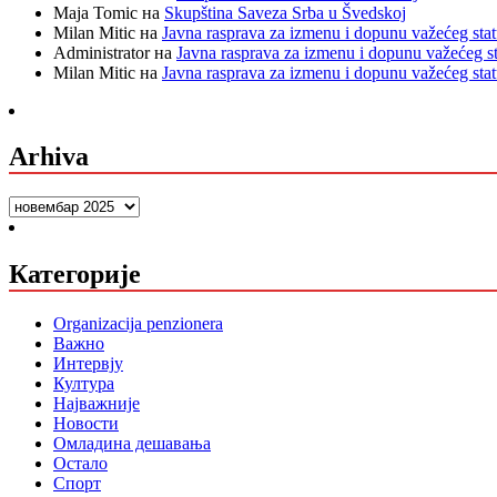
Maja Tomic
на
Skupština Saveza Srba u Švedskoj
Milan Mitic
на
Javna rasprava za izmenu i dopunu važećeg sta
Administrator
на
Javna rasprava za izmenu i dopunu važećeg s
Milan Mitic
на
Javna rasprava za izmenu i dopunu važećeg sta
Arhiva
Arhiva
Категорије
Organizacija penzionera
Важно
Интервју
Култура
Најважније
Новости
Омладина дешавања
Остало
Спорт