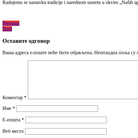
Radujemo se nastavku tradicije i narednom susretu u okviru „Naših ig
Кретање
Previous
Previous
Next
post:
Next
чланка
post:
Оставите одговор
Ваша адреса е-поште неће бити објављена.
Неопходна поља су 
Коментар
*
Име
*
Е-пошта
*
Веб место