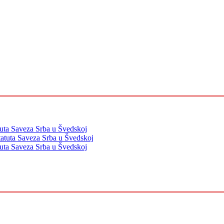
tuta Saveza Srba u Švedskoj
tatuta Saveza Srba u Švedskoj
tuta Saveza Srba u Švedskoj