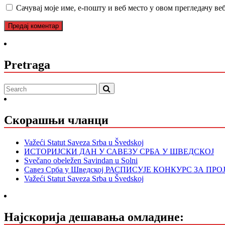
Сачувај моје име, е-пошту и веб место у овом прегледачу ве
Pretraga
Скорашњи чланци
Važeći Statut Saveza Srba u Švedskoj
ИСТОРИЈСКИ ДАН У САВЕЗУ СРБА У ШВЕДСКОЈ
Svečano obeležen Savindan u Solni
Савез Срба у Шведској РАСПИСУЈЕ КОНКУРС ЗА ПР
Važeći Statut Saveza Srba u Švedskoj
Најскорија дешавања омладине: