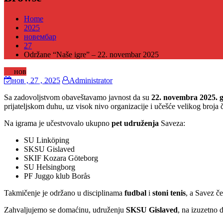
Home
2025
новембар
27
Održane “Naše igre” – 22. novembar 2025
27
нов
нов
, 27 ,
2025
Administrator
Sa zadovoljstvom obaveštavamo javnost da su
22. novembra 2025. 
prijateljskom duhu, uz visok nivo organizacije i učešće velikog broja
Na igrama je učestvovalo ukupno
pet udruženja
Saveza:
SU Linköping
SKSU Gislaved
SKIF Kozara Göteborg
SU Helsingborg
PF Juggo klub Borås
Takmičenje je održano u disciplinama
fudbal
i
stoni tenis
, a Savez č
Zahvaljujemo se domaćinu, udruženju
SKSU Gislaved
, na izuzetno 