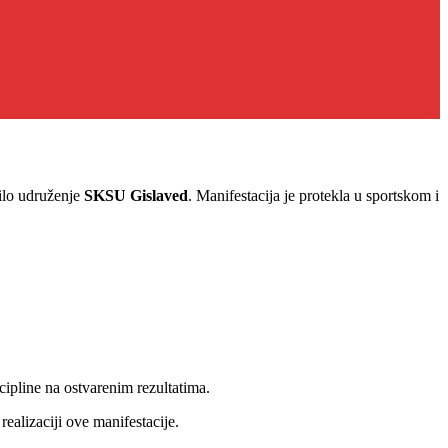
bilo udruženje
SKSU Gislaved
. Manifestacija je protekla u sportskom i
ipline na ostvarenim rezultatima.
realizaciji ove manifestacije.