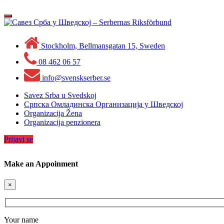
Skip
to
Toggle
content
navigation
Stockholm, Bellmansgatan 15, Sweden
08 462 06 57
info@svenskserber.se
Savez Srba u Svedskoj
Српска Омладинска Организација у Шведској
Organizacija Žena
Organizacija penzionera
Prijavi se
Make an Appoinment
×
Your name