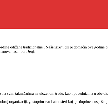
godine
održane tradicionalne
„Naše igre“
, čiji je domaćin ove godine 
 članova naših udruženja.
estita svim takmičarima na uloženom trudu, kao i pobednicima u obe disc
dobroj organizaciji, gostoprimstvu i atmosferi koja je doprinela uspešnoj 