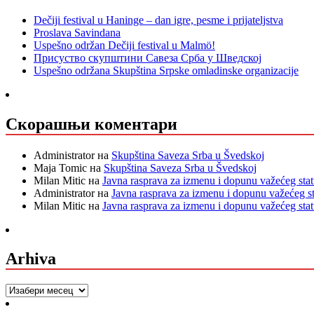
Dečiji festival u Haninge – dan igre, pesme i prijateljstva
Proslava Savindana
Uspešno održan Dečiji festival u Malmö!
Присуство скупштини Савеза Срба у Шведској
Uspešno održana Skupština Srpske omladinske organizacije
Скорашњи коментари
Administrator
на
Skupština Saveza Srba u Švedskoj
Maja Tomic
на
Skupština Saveza Srba u Švedskoj
Milan Mitic
на
Javna rasprava za izmenu i dopunu važećeg sta
Administrator
на
Javna rasprava za izmenu i dopunu važećeg s
Milan Mitic
на
Javna rasprava za izmenu i dopunu važećeg sta
Arhiva
Arhiva