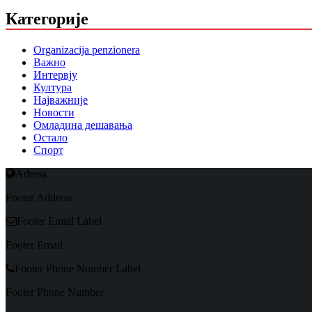
Категорије
Organizacija penzionera
Важно
Интервју
Култура
Најважније
Новости
Омладина дешавања
Остало
Спорт
Adresa
Footer Address
Footer Email Label
Footer Email
Footer Phone Number Label
Footer Phone Number