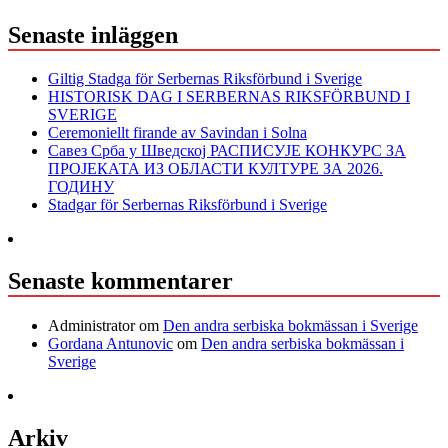
Senaste inläggen
Giltig Stadga för Serbernas Riksförbund i Sverige
HISTORISK DAG I SERBERNAS RIKSFÖRBUND I
SVERIGE
Ceremoniellt firande av Savindan i Solna
Савез Срба у Шведској РАСПИСУЈЕ КОНКУРС ЗА
ПРОЈЕКАТА ИЗ ОБЛАСТИ КУЛТУРЕ ЗА 2026.
ГОДИНУ
Stadgar för Serbernas Riksförbund i Sverige
Senaste kommentarer
Administrator
om
Den andra serbiska bokmässan i Sverige
Gordana Antunovic
om
Den andra serbiska bokmässan i
Sverige
Arkiv