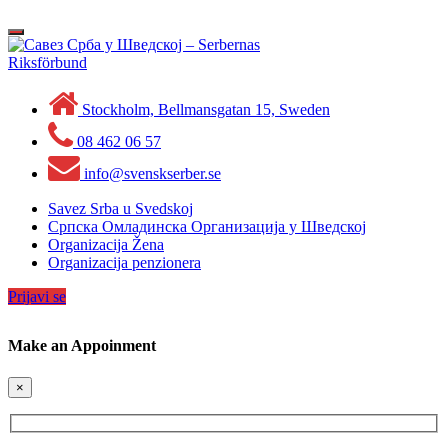
Skip
to
Toggle
content
navigation
Stockholm, Bellmansgatan 15, Sweden
08 462 06 57
info@svenskserber.se
Savez Srba u Svedskoj
Српска Омладинска Организација у Шведској
Organizacija Žena
Organizacija penzionera
Prijavi se
Make an Appoinment
×