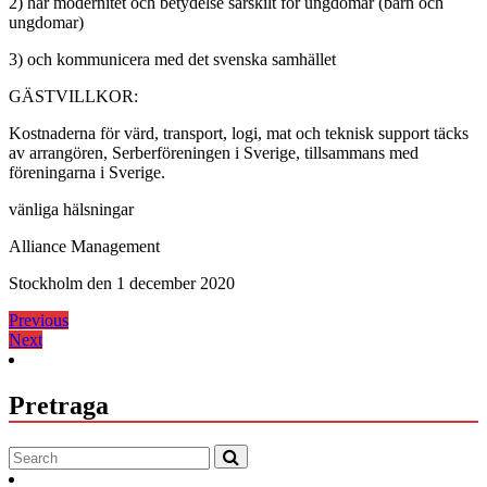
2) har modernitet och betydelse särskilt för ungdomar (barn och
ungdomar)
3) och kommunicera med det svenska samhället
GÄSTVILLKOR:
Kostnaderna för värd, transport, logi, mat och teknisk support täcks
av arrangören, Serberföreningen i Sverige, tillsammans med
föreningarna i Sverige.
vänliga hälsningar
Alliance Management
Stockholm den 1 december 2020
Inläggsnavigering
Previous
Previous
Next
post:
Next
post:
Pretraga