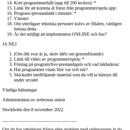
Kort programinnehåll (upp till 200 tecken): *
Länk för att komma åt foton från programmet/spela upp:
Program-/prestandatid i minuter: *
Vänster:
Om ytterligare tekniska personer krävs av filialen, vänligen
betona detta.
Är det möjligt att implementera ONLINE och hur?
JA NEJ
(Om ditt svar är ja, skriv idén om genomförande)
Länk till video av programmet/spela: *
Förslag på program/live-prestandapris och vad inkluderar:
Har programmet visats före var och när?
Skickadet medföljande material som du vill ta hänsyn till
under urvalet
Vänliga hälsningar
Administration av serbernas union
Stockholm den 8 november 2022.
________________________________
Om du har ytterligare frågor eller problem med onlineappen är du