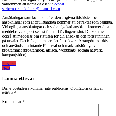
välkommen att kontakta oss via
e-post
serbernasriks.kultura@hotmail.com
Ansökningar som kommer efter den angivna tidsfristen och
ansökningar som är ofullständiga kommer att betraktas som ogiltiga.
Vid ogiltiga ansökningar och vid en lyckad ansökan kommer du att
meddelas via e-post senast fram till tävlingens slut. Du kommer
också att meddelas om statusen för din ansökan och fortsättningen
på urvalet. Det bifogade materialet finns kvar i Arrangörens arkiv
och används uteslutande för urval och marknadsföring av
programmet (programbok, affisch, webbplats, sociala nätverk,
kampanjvideo).
Inläggsnavigering
Previous
Previous
Next
post:
Next
post:
Lämna ett svar
Din e-postadress kommer inte publiceras.
Obligatoriska fält är
märkta
*
Kommentar
*