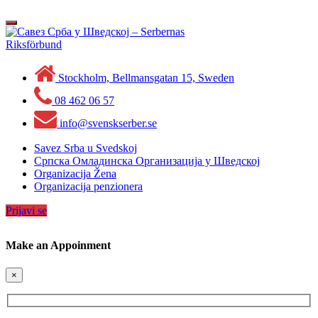
Skip
to
Toggle
content
navigation
Stockholm, Bellmansgatan 15, Sweden
08 462 06 57
info@svenskserber.se
Savez Srba u Svedskoj
Српска Омладинска Организација у Шведској
Organizacija Žena
Organizacija penzionera
Prijavi se
Make an Appoinment
×