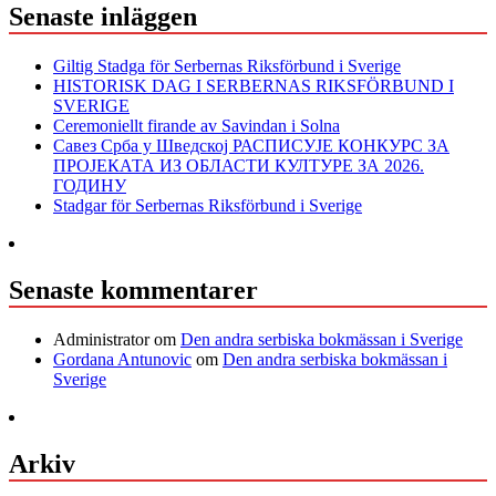
Senaste inläggen
Giltig Stadga för Serbernas Riksförbund i Sverige
HISTORISK DAG I SERBERNAS RIKSFÖRBUND I
SVERIGE
Ceremoniellt firande av Savindan i Solna
Савез Срба у Шведској РАСПИСУЈЕ КОНКУРС ЗА
ПРОЈЕКАТА ИЗ ОБЛАСТИ КУЛТУРЕ ЗА 2026.
ГОДИНУ
Stadgar för Serbernas Riksförbund i Sverige
Senaste kommentarer
Administrator
om
Den andra serbiska bokmässan i Sverige
Gordana Antunovic
om
Den andra serbiska bokmässan i
Sverige
Arkiv