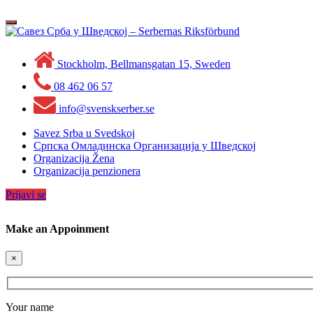
Skip
to
Toggle
content
navigation
Stockholm, Bellmansgatan 15, Sweden
08 462 06 57
info@svenskserber.se
Savez Srba u Svedskoj
Српска Омладинска Организација у Шведској
Organizacija Žena
Organizacija penzionera
Prijavi se
Make an Appoinment
×
Your name