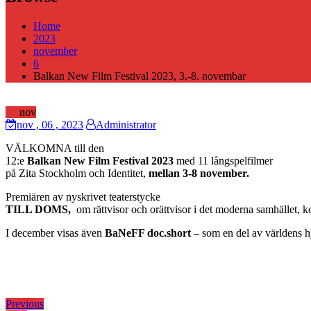
Home
2023
november
6
Balkan New Film Festival 2023, 3.-8. novembar
06
nov
nov
, 06 ,
2023
Administrator
VÄLKOMNA till den
12:e
Balkan New Film Festival 2023
med 11 långspelfilmer
på Zita Stockholm och Identitet,
mellan 3-8 november.
Premiären av nyskrivet teaterstycke
TILL DOMS,
om rättvisor och orättvisor i det moderna samhället,
I december visas även
BaNeFF doc.short
– som en del av världens h
Inläggsnavigering
Previous
Previous