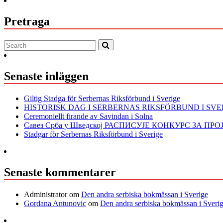
Pretraga
Senaste inläggen
Giltig Stadga för Serbernas Riksförbund i Sverige
HISTORISK DAG I SERBERNAS RIKSFÖRBUND I SVE
Ceremoniellt firande av Savindan i Solna
Савез Срба у Шведској РАСПИСУЈЕ КОНКУРС ЗА ПР
Stadgar för Serbernas Riksförbund i Sverige
Senaste kommentarer
Administrator
om
Den andra serbiska bokmässan i Sverige
Gordana Antunovic
om
Den andra serbiska bokmässan i Sveri