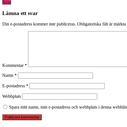
Next
post:
Next
post:
Lämna ett svar
Din e-postadress kommer inte publiceras.
Obligatoriska fält är märkta
Kommentar
*
Namn
*
E-postadress
*
Webbplats
Spara mitt namn, min e-postadress och webbplats i denna webbläsa