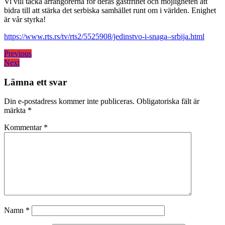
Vi vill tacka arrangörerna för deras gästfrihet och möjligheten att
bidra till att stärka det serbiska samhället runt om i världen. Enighet
är vår styrka!
https://www.rts.rs/tv/rts2/5525908/jedinstvo-i-snaga–srbija.html
Inläggsnavigering
Previous
Previous
Next
post:
Next
post:
Lämna ett svar
Din e-postadress kommer inte publiceras.
Obligatoriska fält är
märkta
*
Kommentar
*
Namn
*