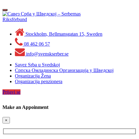
Skip
to
Toggle
content
navigation
Stockholm, Bellmansgatan 15, Sweden
08 462 06 57
info@svenskserber.se
Savez Srba u Svedskoj
Српска Омладинска Организација у Шведској
Organizacija Žena
Organizacija penzionera
Prijavi se
Make an Appoinment
×