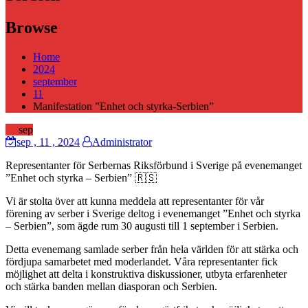
Browse
Home
2024
september
11
Manifestation ”Enhet och styrka-Serbien”
11
sep
sep
, 11 ,
2024
Administrator
Representanter för Serbernas Riksförbund i Sverige på evenemanget
”Enhet och styrka – Serbien” 🇷🇸
Vi är stolta över att kunna meddela att representanter för vår
förening av serber i Sverige deltog i evenemanget ”Enhet och styrka
– Serbien”, som ägde rum 30 augusti till 1 september i Serbien.
Detta evenemang samlade serber från hela världen för att stärka och
fördjupa samarbetet med moderlandet. Våra representanter fick
möjlighet att delta i konstruktiva diskussioner, utbyta erfarenheter
och stärka banden mellan diasporan och Serbien.