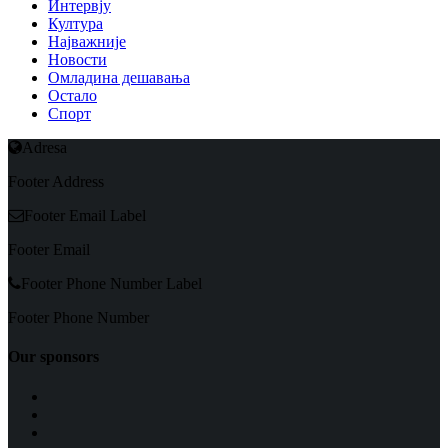
Интервју
Култура
Најважније
Новости
Омладина дешавања
Остало
Спорт
Adresa
Footer Address
Footer Email Label
Footer Email
Footer Phone Number Label
Footer Phone Number
Our sponsors