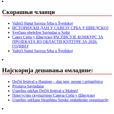
Скорашњи чланци
Važeći Statut Saveza Srba u Švedskoj
ИСТОРИЈСКИ ДАН У САВЕЗУ СРБА У ШВЕДСКОЈ
Svečano obeležen Savindan u Solni
Савез Срба у Шведској РАСПИСУЈЕ КОНКУРС ЗА
ПРОЈЕКАТА ИЗ ОБЛАСТИ КУЛТУРЕ ЗА 2026.
ГОДИНУ
Važeći Statut Saveza Srba u Švedskoj
Најскорија дешавања омладине:
Dečiji festival u Haninge – dan igre, pesme i prijateljstva
Proslava Savindana
Uspešno održan Dečiji festival u Malmö!
Присуство скупштини Савеза Срба у Шведској
Uspešno održana Skupština Srpske omladinske organizacije