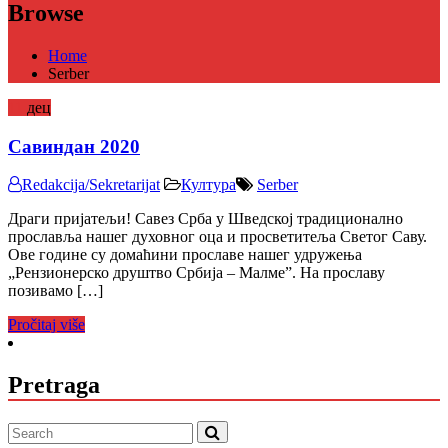
Browse
Home
Serber
11
дец
Савиндан 2020
Redakcija/Sekretarijat
Култура
Serber
Драги пријатељи! Савез Срба у Шведској традиционално
прославља нашег духовног оца и просветитеља Светог Саву.
Ове године су домаћини прославе нашег удружења
„Peнзионерско друштво Србија – Малме”. На прославу
позивамо […]
Pročitaj više
Pretraga