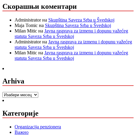
Скорашњи коментари
Administrator
на
Skupština Saveza Srba u Švedskoj
Maja Tomic
на
Skupština Saveza Srba u Švedskoj
Milan Mitic
на
Javna rasprava za izmenu i dopunu važećeg
statuta Saveza Srba u Švedskoj
Administrator
на
Javna rasprava za izmenu i dopunu važećeg
statuta Saveza Srba u Švedskoj
Milan Mitic
на
Javna rasprava za izmenu i dopunu važećeg
statuta Saveza Srba u Švedskoj
Arhiva
Arhiva
Категорије
Organizacija penzionera
Важно