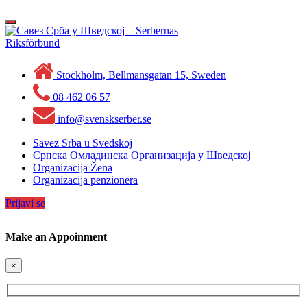
Skip
to
Toggle
content
navigation
Stockholm, Bellmansgatan 15, Sweden
08 462 06 57
info@svenskserber.se
Savez Srba u Svedskoj
Српска Омладинска Организација у Шведској
Organizacija Žena
Organizacija penzionera
Prijavi se
Make an Appoinment
×