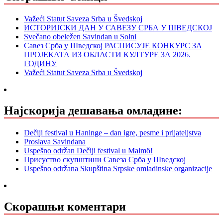
Važeći Statut Saveza Srba u Švedskoj
ИСТОРИЈСКИ ДАН У САВЕЗУ СРБА У ШВЕДСКОЈ
Svečano obeležen Savindan u Solni
Савез Срба у Шведској РАСПИСУЈЕ КОНКУРС ЗА
ПРОЈЕКАТА ИЗ ОБЛАСТИ КУЛТУРЕ ЗА 2026.
ГОДИНУ
Važeći Statut Saveza Srba u Švedskoj
Најскорија дешавања омладине:
Dečiji festival u Haninge – dan igre, pesme i prijateljstva
Proslava Savindana
Uspešno održan Dečiji festival u Malmö!
Присуство скупштини Савеза Срба у Шведској
Uspešno održana Skupština Srpske omladinske organizacije
Скорашњи коментари