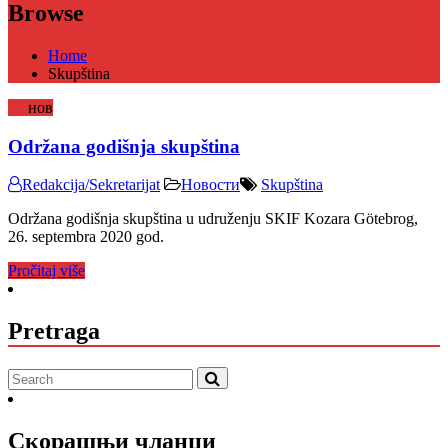
Browse
Home
Skupština
22
нов
Održana godišnja skupština
Redakcija/Sekretarijat
Новости
Skupština
Održana godišnja skupština u udruženju SKIF Kozara Götebrog,
26. septembra 2020 god.
Pročitaj više
Pretraga
Скорашњи чланци