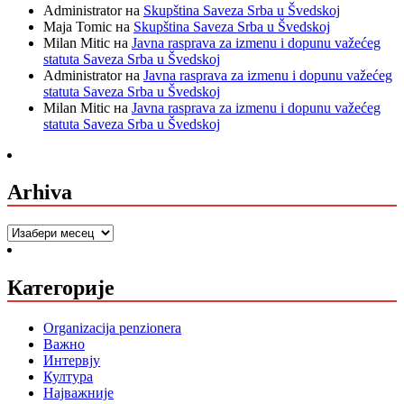
Administrator
на
Skupština Saveza Srba u Švedskoj
Maja Tomic
на
Skupština Saveza Srba u Švedskoj
Milan Mitic
на
Javna rasprava za izmenu i dopunu važećeg
statuta Saveza Srba u Švedskoj
Administrator
на
Javna rasprava za izmenu i dopunu važećeg
statuta Saveza Srba u Švedskoj
Milan Mitic
на
Javna rasprava za izmenu i dopunu važećeg
statuta Saveza Srba u Švedskoj
Arhiva
Arhiva
Категорије
Organizacija penzionera
Важно
Интервју
Култура
Најважније