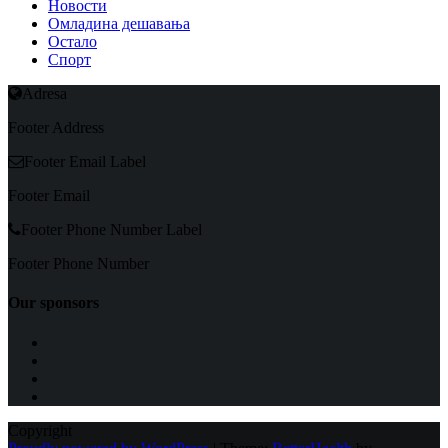
Новости
Омладина дешавања
Остало
Спорт
Adresa
Footer Address
Footer Email Label
Footer Email
Footer Phone Number Label
Footer Phone Number
Our sponsors
Copyright