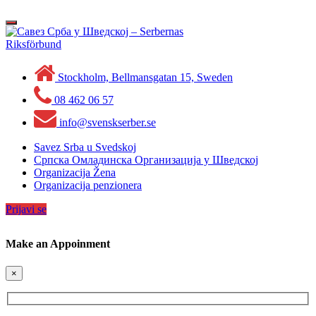
Skip
to
Toggle
content
navigation
Stockholm, Bellmansgatan 15, Sweden
08 462 06 57
info@svenskserber.se
Savez Srba u Svedskoj
Српска Омладинска Организација у Шведској
Organizacija Žena
Organizacija penzionera
Prijavi se
Make an Appoinment
×