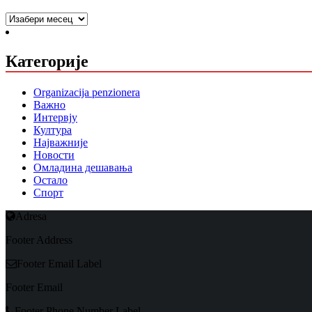
Arhiva
Категорије
Organizacija penzionera
Важно
Интервју
Култура
Најважније
Новости
Омладина дешавања
Остало
Спорт
Adresa
Footer Address
Footer Email Label
Footer Email
Footer Phone Number Label