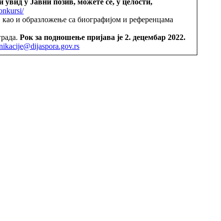
увид у Јавни позив, можете се, у целости,
onkursi/
, као и образложење са биографијом и референцама
града.
Рок за подношење пријава је 2. децембар 2022.
ikacije@dijaspora.gov.rs