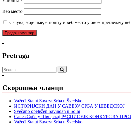
Е-пошта
*
Веб место
Сачувај моје име, е-пошту и веб место у овом прегледачу ве
Pretraga
Скорашњи чланци
Važeći Statut Saveza Srba u Švedskoj
ИСТОРИЈСКИ ДАН У САВЕЗУ СРБА У ШВЕДСКОЈ
Svečano obeležen Savindan u Solni
Савез Срба у Шведској РАСПИСУЈЕ КОНКУРС ЗА ПР
Važeći Statut Saveza Srba u Švedskoj