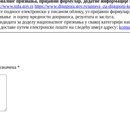
налног признања, пријавни формулар, додатне информације и 
s://www.mfa.gov.rs
https://www.dijaspora.gov.rs/uprava -za-dijasporu-k
се подносе електронски у писаном облику, уз пријавни формулар
вање и оцену вредности доприноса, резултата и заслуга.
ндидата за доделу националног признања у свакој категорији на
 доставе путем електронске поште на следећу имејл адресу:
komun
означена
*