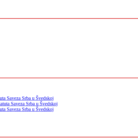
tuta Saveza Srba u Švedskoj
tatuta Saveza Srba u Švedskoj
tuta Saveza Srba u Švedskoj