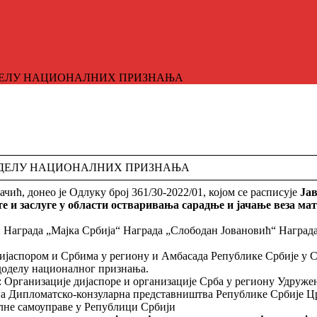
ОДЕЛУ НАЦИОНАЛНИХ ПРИЗНАЊА
ДОДЕЛУ НАЦИОНАЛНИХ ПРИЗНАЊА
ћ, донео је Одлуку број 361/30-2022/01, којом се расписује
Јав
е и заслуге у области остваривања сарадње и јачање веза ма
: Награда „Мајка Србија“ Награда „Слободан Јовановић“ Награ
ијаспором и Србима у региону и Амбасада Републике Србије у 
доделу националног признања.
Организације дијаспоре и организације Срба у региону Удружења
ња Дипломатско-конзуларна представништва Републике Србије Цр
лне самоуправе у Републици Србији