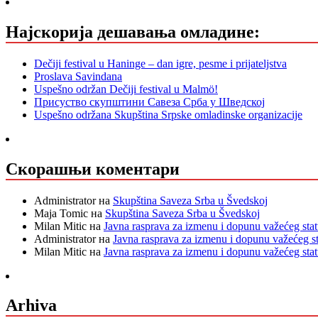
Најскорија дешавања омладине:
Dečiji festival u Haninge – dan igre, pesme i prijateljstva
Proslava Savindana
Uspešno održan Dečiji festival u Malmö!
Присуство скупштини Савеза Срба у Шведској
Uspešno održana Skupština Srpske omladinske organizacije
Скорашњи коментари
Administrator
на
Skupština Saveza Srba u Švedskoj
Maja Tomic
на
Skupština Saveza Srba u Švedskoj
Milan Mitic
на
Javna rasprava za izmenu i dopunu važećeg sta
Administrator
на
Javna rasprava za izmenu i dopunu važećeg s
Milan Mitic
на
Javna rasprava za izmenu i dopunu važećeg sta
Arhiva