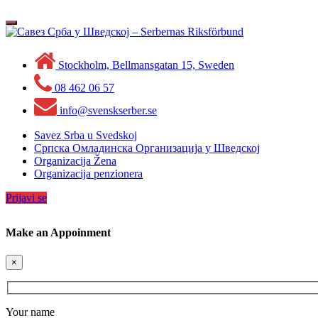
Skip
to
Toggle
content
navigation
Stockholm, Bellmansgatan 15, Sweden
08 462 06 57
info@svenskserber.se
Savez Srba u Svedskoj
Српска Омладинска Организација у Шведској
Organizacija Žena
Organizacija penzionera
Prijavi se
Make an Appoinment
×
Your name