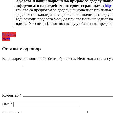
За услове и начин подношења пријаве за доделу нацио
информисати на следећим интернет страницама:
http
Пријаве са предлогом за доделу националног признања 
предложеног кандидата, са довољно чињеница за одлучи
Подносиоци предлога могу да пријаве највише једног ка
године.
Учесници јавног позива су у обавези да предлог
Кретање
Previous
Previous
Next
post:
Next
чланка
post:
Оставите одговор
Ваша адреса е-поште неће бити објављена.
Неопходна поља су 
Коментар
*
Име
*