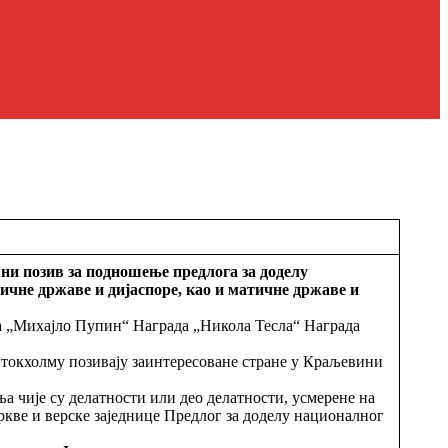
ни позив за подношење предлога за доделу
тичне државе и дијаспоре, као и матичне државе и
да „Михајло Пупин“ Награда „Никола Тесла“ Награда
Стокхолму позивају заинтересоване стране у Краљевини
 чије су делатности или део делатности, усмерене на
кве и верске заједнице Предлог за доделу националног