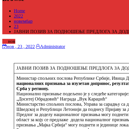
Home
2022
новембар
23
ЈАВНИ ПОЗИВ ЗА ПОДНОШЕЊЕ ПРЕДЛОГА ЗА Д
23
нов
нов
, 23 ,
2022
Administrator
ЈАВНИ ПОЗИВ ЗА ПОДНОШЕЊЕ ПРЕДЛОГА ЗА 
Министар спољних послова Републике Србије, Ивица Дачи
националних признања за изузетан допринос, резултат
Срба у региону.
Национално признање подељено је у следеће категорије
„Доситеј Обрадовић“ Награда „Вук Караџић“
Министарство спољних послова, Управа за сарадњу са д
Шведској и Републици Летонији да поднесу Пријаву за 
Предлог за доделу националног признања могу поднети: 
област за коју се предлаже додела националног призна
признања „Мајка Србија“ могу поднети и јединице лока