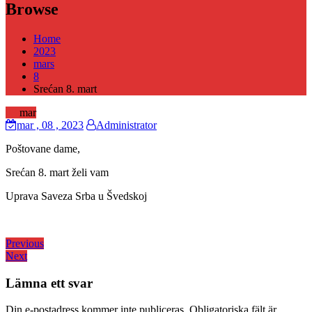
Browse
Home
2023
mars
8
Srećan 8. mart
08
mar
mar
, 08 ,
2023
Administrator
Poštovane dame,
Srećan 8. mart želi vam
Uprava Saveza Srba u Švedskoj
Inläggsnavigering
Previous
Previous
Next
post:
Next
post:
Lämna ett svar
Din e-postadress kommer inte publiceras.
Obligatoriska fält är