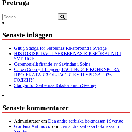
Pretraga
Senaste inläggen
Giltig Stadga för Serbernas Riksförbund i Sverige
HISTORISK DAG I SERBERNAS RIKSFÖRBUND I
SVERIGE
Ceremoniellt firande av Savindan i Solna
Савез Срба у Шведској РАСПИСУЈЕ КОНКУРС ЗА
ПРОЈЕКАТА ИЗ ОБЛАСТИ КУЛТУРЕ ЗА 2026.
ГОДИНУ
Stadgar för Serbernas Riksförbund i Sverige
Senaste kommentarer
Administrator
om
Den andra serbiska bokmässan i Sverige
Gordana Antunovic
om
Den andra serbiska bokmässan i
Sverige