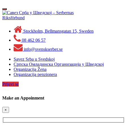
Skip
to
Toggle
content
navigation
Stockholm, Bellmansgatan 15, Sweden
08 462 06 57
info@svenskserber.se
Savez Srba u Svedskoj
Српска Омладинска Организација у Шведској
Organizacija Žena
Organizacija penzionera
Prijavi se
Make an Appoinment
×