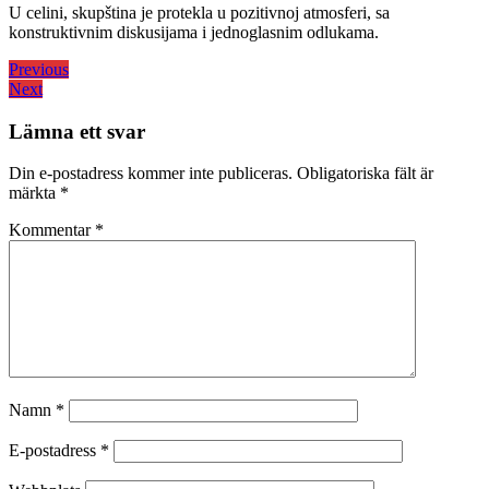
U celini, skupština je protekla u pozitivnoj atmosferi, sa
konstruktivnim diskusijama i jednoglasnim odlukama.
Inläggsnavigering
Previous
Previous
Next
post:
Next
post:
Lämna ett svar
Din e-postadress kommer inte publiceras.
Obligatoriska fält är
märkta
*
Kommentar
*
Namn
*
E-postadress
*