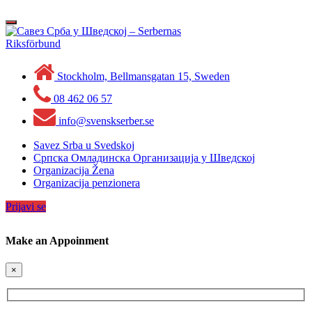
Skip
to
Toggle
content
navigation
Stockholm, Bellmansgatan 15, Sweden
08 462 06 57
info@svenskserber.se
Savez Srba u Svedskoj
Српска Омладинска Организација у Шведској
Organizacija Žena
Organizacija penzionera
Prijavi se
Make an Appoinment
×