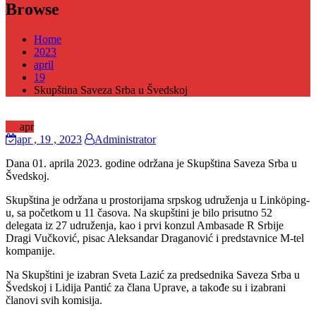
Browse
Home
2023
april
19
Skupština Saveza Srba u Švedskoj
19
apr
apr
, 19 ,
2023
Administrator
Dana 01. aprila 2023. godine održana je Skupština Saveza Srba u
Švedskoj.
Skupština je održana u prostorijama srpskog udruženja u Linköping-
u, sa početkom u 11 časova. Na skupštini je bilo prisutno 52
delegata iz 27 udruženja, kao i prvi konzul Ambasade R Srbije
Dragi Vučković, pisac Aleksandar Draganović i predstavnice M-tel
kompanije.
Na Skupštini je izabran Sveta Lazić za predsednika Saveza Srba u
Švedskoj i Lidija Pantić za člana Uprave, a takođe su i izabrani
članovi svih
komisija.