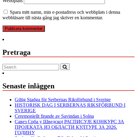
Webbplats
Spara mitt namn, min e-postadress och webbplats i denna
webbläsare till nästa gång jag skriver en kommentar.
Pretraga
Senaste inläggen
Giltig Stadga för Serbernas Riksförbund i Sverige
HISTORISK DAG I SERBERNAS RIKSFÖRBUND I
SVERIGE
Ceremoniellt firande av Savindan i Solna
Савез Срба у Шведској РАСПИСУЈЕ КОНКУРС ЗА
ПРОЈЕКАТА ИЗ ОБЛАСТИ КУЛТУРЕ ЗА 2026.
ГОДИНУ