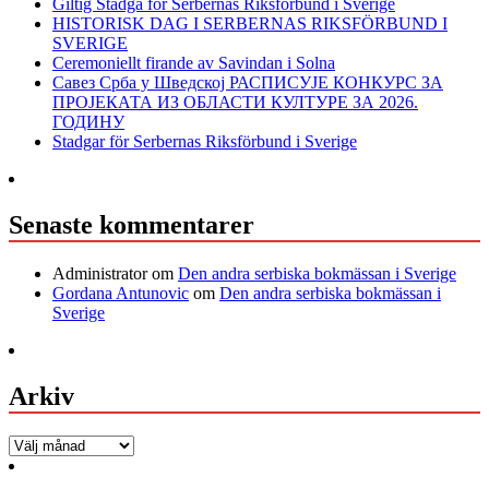
Giltig Stadga för Serbernas Riksförbund i Sverige
HISTORISK DAG I SERBERNAS RIKSFÖRBUND I
SVERIGE
Ceremoniellt firande av Savindan i Solna
Савез Срба у Шведској РАСПИСУЈЕ КОНКУРС ЗА
ПРОЈЕКАТА ИЗ ОБЛАСТИ КУЛТУРЕ ЗА 2026.
ГОДИНУ
Stadgar för Serbernas Riksförbund i Sverige
Senaste kommentarer
Administrator
om
Den andra serbiska bokmässan i Sverige
Gordana Antunovic
om
Den andra serbiska bokmässan i
Sverige
Arkiv
Arkiv