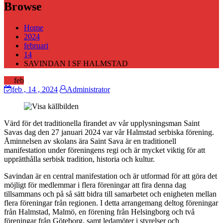
Browse
Home
2024
februari
14
SAVINDAN I SF HALMSTAD
14
feb
feb
, 14 ,
2024
Administrator
Värd för det traditionella firandet av vår upplysningsman Saint
Savas dag den 27 januari 2024 var vår Halmstad serbiska förening.
Åminnelsen av skolans ära Saint Sava är en traditionell
manifestation under föreningens regi och är mycket viktig för att
upprätthålla serbisk tradition, historia och kultur.
Savindan är en central manifestation och är utformad för att göra det
möjligt för medlemmar i flera föreningar att fira denna dag
tillsammans och på så sätt bidra till samarbetet och enigheten mellan
flera föreningar från regionen. I detta arrangemang deltog föreningar
från Halmstad, Malmö, en förening från Helsingborg och två
föreningar från Göteborg, samt ledamöter i styrelser och