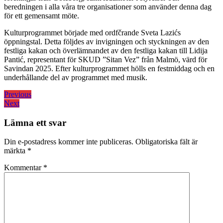
beredningen i alla våra tre organisationer som använder denna dag
för ett gemensamt möte.
Kulturprogrammet började med ordfčrande Sveta Lazićs
öppningstal. Detta följdes av invigningen och styckningen av den
festliga kakan och överlämnandet av den festliga kakan till Lidija
Pantić, representant för SKUD ”Sitan Vez” från Malmö, värd för
Savindan 2025. Efter kulturprogrammet hölls en festmiddag och en
underhållande del av programmet med musik.
Inläggsnavigering
Previous
Previous
Next
post:
Next
post:
Lämna ett svar
Din e-postadress kommer inte publiceras.
Obligatoriska fält är
märkta
*
Kommentar
*