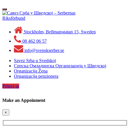
Skip
to
Toggle
content
navigation
Stockholm, Bellmansgatan 15, Sweden
08 462 06 57
info@svenskserber.se
Savez Srba u Svedskoj
Српска Омладинска Организација у Шведској
Organizacija Žena
Organizacija penzionera
Prijavi se
Make an Appoinment
×