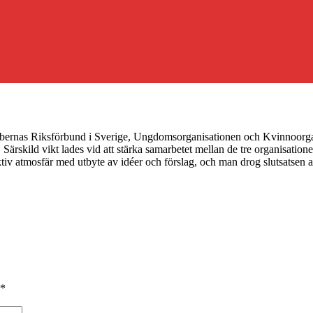
rbernas Riksförbund i Sverige, Ungdomsorganisationen och Kvinnoorgan
. Särskild vikt lades vid att stärka samarbetet mellan de tre organisati
v atmosfär med utbyte av idéer och förslag, och man drog slutsatsen att 
*