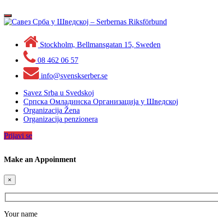
Skip
to
Toggle
content
navigation
Stockholm, Bellmansgatan 15, Sweden
08 462 06 57
info@svenskserber.se
Savez Srba u Svedskoj
Српска Омладинска Организација у Шведској
Organizacija Žena
Organizacija penzionera
Prijavi se
Make an Appoinment
×
Your name