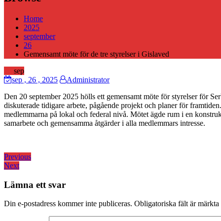
Home
2025
september
26
Gemensamt möte för de tre styrelser i Gislaved
26
sep
sep
, 26 ,
2025
Administrator
Den 20 september 2025 hölls ett gemensamt möte för styrelser för Se
diskuterade tidigare arbete, pågående projekt och planer för framtiden
medlemmarna på lokal och federal nivå. Mötet ägde rum i en konstrukti
samarbete och gemensamma åtgärder i alla medlemmars intresse.
Inläggsnavigering
Previous
Previous
Next
post:
Next
post:
Lämna ett svar
Din e-postadress kommer inte publiceras.
Obligatoriska fält är märkta