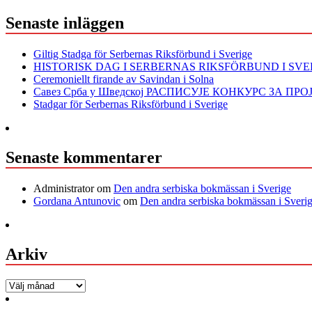
Senaste inläggen
Giltig Stadga för Serbernas Riksförbund i Sverige
HISTORISK DAG I SERBERNAS RIKSFÖRBUND I SVE
Ceremoniellt firande av Savindan i Solna
Савез Срба у Шведској РАСПИСУЈЕ КОНКУРС ЗА ПР
Stadgar för Serbernas Riksförbund i Sverige
Senaste kommentarer
Administrator
om
Den andra serbiska bokmässan i Sverige
Gordana Antunovic
om
Den andra serbiska bokmässan i Sveri
Arkiv
Arkiv