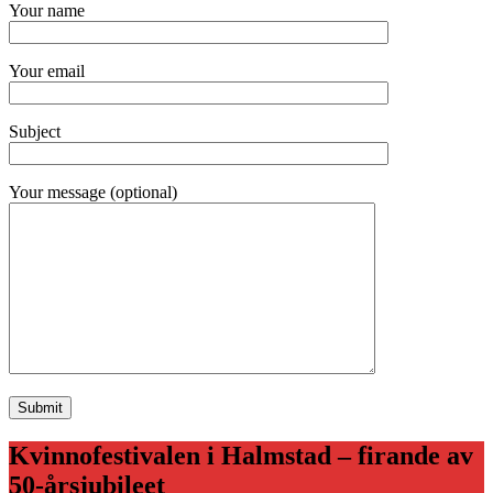
Your name
Your email
Subject
Your message (optional)
Kvinnofestivalen i Halmstad – firande av
50-årsjubileet