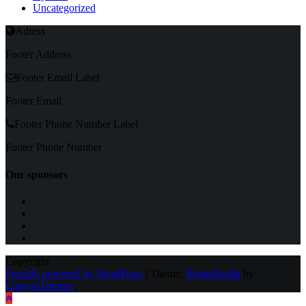
Uncategorized
Adress
Footer Address
Footer Email Label
Footer Email
Footer Phone Number Label
Footer Phone Number
Our sponsors
Copyright
Proudly powered by WordPress
|
Theme:
BetterHealth
by
CanyonThemes
.