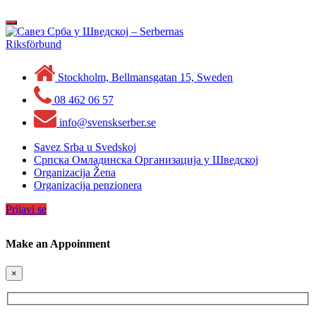
Skip
to
Toggle
content
navigation
Stockholm, Bellmansgatan 15, Sweden
08 462 06 57
info@svenskserber.se
Savez Srba u Svedskoj
Српска Омладинска Организација у Шведској
Organizacija Žena
Organizacija penzionera
Prijavi se
Make an Appoinment
×