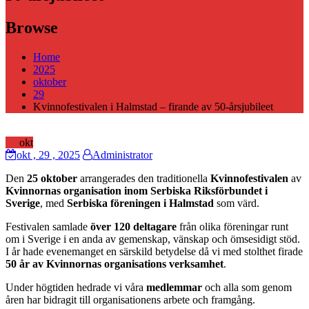
Browse
Home
2025
oktober
29
Kvinnofestivalen i Halmstad – firande av 50-årsjubileet
29
okt
okt
, 29 ,
2025
Administrator
Den
25 oktober
arrangerades den traditionella
Kvinnofestivalen
av
Kvinnornas organisation inom Serbiska Riksförbundet i
Sverige
, med
Serbiska föreningen i Halmstad
som värd.
Festivalen samlade
över 120 deltagare
från olika föreningar runt
om i Sverige i en anda av gemenskap, vänskap och ömsesidigt stöd.
I år hade evenemanget en särskild betydelse då vi med stolthet firade
50 år av Kvinnornas organisations verksamhet
.
Under högtiden hedrade vi våra
medlemmar
och alla som genom
åren har bidragit till organisationens arbete och framgång.