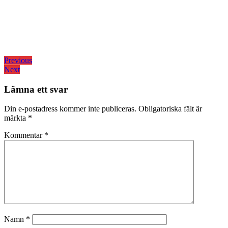
Inläggsnavigering
Previous
Previous
Next
post:
Next
post:
Lämna ett svar
Din e-postadress kommer inte publiceras.
Obligatoriska fält är
märkta
*
Kommentar
*
Namn
*