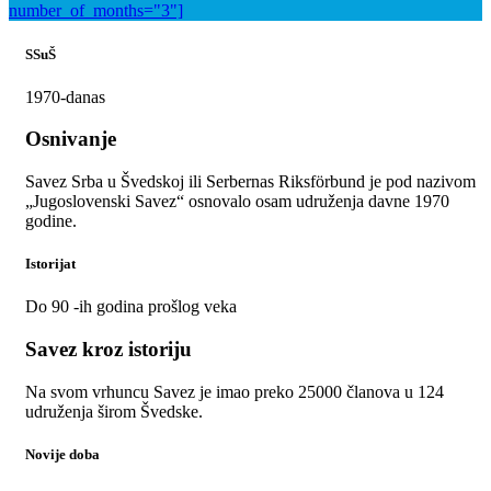
number_of_months="3"]
SSuŠ
1970-danas
Osnivanje
Savez Srba u Švedskoj ili Serbernas Riksförbund je pod nazivom
„Jugoslovenski Savez“ osnovalo osam udruženja davne 1970
godine.
Istorijat
Do 90 -ih godina prošlog veka
Savez kroz istoriju
Na svom vrhuncu Savez je imao preko 25000 članova u 124
udruženja širom Švedske.
Novije doba