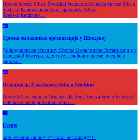
Uprava Saveza Srba u Švedskoj Statutarna Komisija Saveza Srba u
ŠvedskojKandidaciona Komisija Saveza Srba u
ŠvedskojReviziona…
Српска омладинска организација у Шведској
Добродошли на страницу Српске Омладинске Организације у
Шведској! Култура, идентитет, слободно време, учешће у
јавном…
Organizacija Žena Saveza Srba u Švedskoj
Dobrodošli na stranicu Organizacije Žena Saveza Srba u Švedskoj!
Jednakosti među polovima i prava…
Events
[add_eventon cal_id="1" show_upcoming="1"