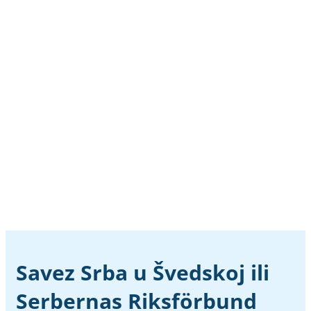
ČLANOVA
UDRUŽENJA
SSUŠ, OMLADINSKA ORG., ORG. ŽENA
GODINA OSNIVANJA
Savez Srba u Švedskoj ili
Serbernas Riksförbund