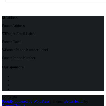
Address
Footer Address
Footer Email Label
Footer Email
Footer Phone Number Label
Footer Phone Number
Our sponsors
Copyright
Proudly powered by WordPress
|
Theme:
BetterHealth
by
CanyonThemes
.