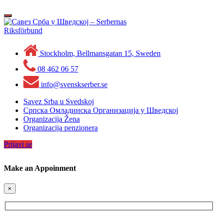
Skip
to
Toggle
content
navigation
Stockholm, Bellmansgatan 15, Sweden
08 462 06 57
info@svenskserber.se
Savez Srba u Svedskoj
Српска Омладинска Организација у Шведској
Organizacija Žena
Organizacija penzionera
Prijavi se
Make an Appoinment
×